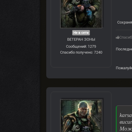
Сохраня
Не в сети
Спасиб
ВЕТЕРАН ЗOНЫ
Сообщений: 1279
Последне
Спасибо получено: 7240
Пожалуй
kars
виси
Може