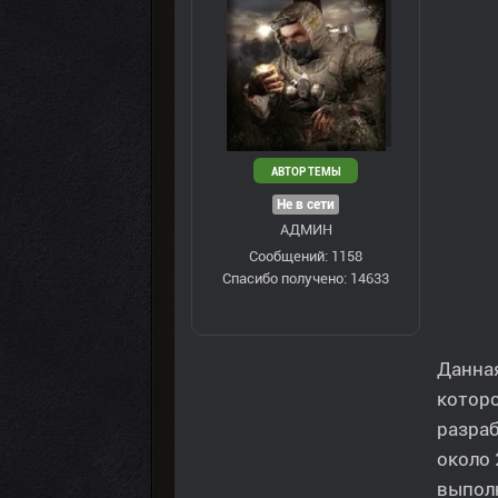
АВТОР ТЕМЫ
Не в сети
АДМИН
Сообщений: 1158
Спасибо получено: 14633
Данна
которо
разра
около 
выполн