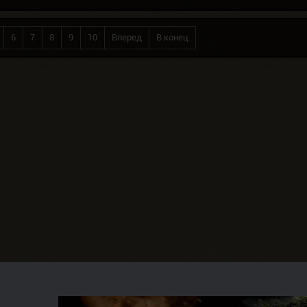
6
7
8
9
10
Вперед
В конец