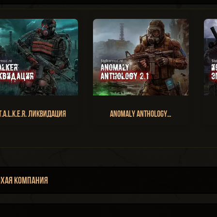
T.A.L.K.E.R. Ликвидация
Anomaly Anthology…
охая Компания