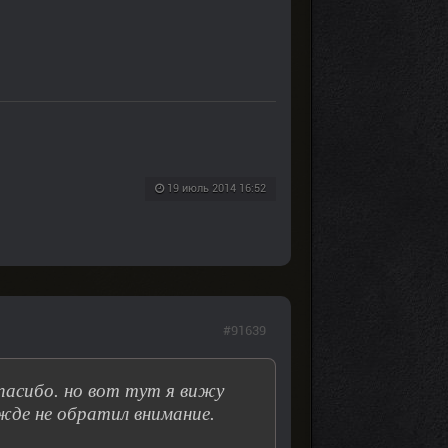
19 июль 2014 16:52
#91639
спасибо. но вот тут я вижу
жде не обратил внимание.