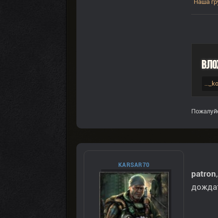
Наша гр
Вло
..._
Пожалуй
KARSAR70
patron
дождат