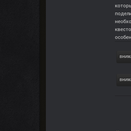
которы
подели
необх
квесто
особен
ВНИМА
ВНИМА