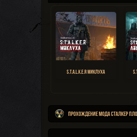
S.T.A.L.K.E.R Миклуха
S.
Прохождение мода Сталкер Пл