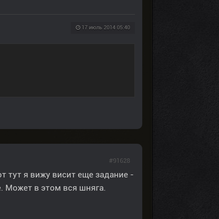
17 июль 2014 05:40
#91628
от тут я вижу висит еще задание -
. Может в этом вся шняга.