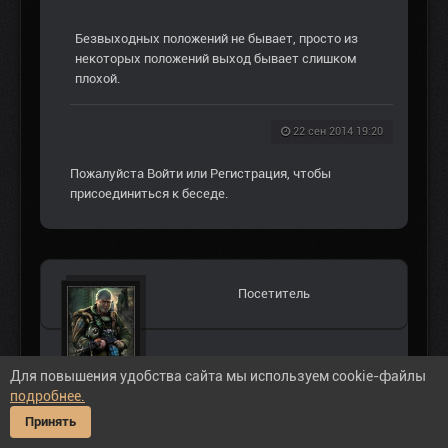
Безвыходных положений не бывает, просто из
некоторых положений выход бывает слишком
плохой.
22 сен 2014 19:20
Пожалуйста
Войти
или
Регистрация
, чтобы
присоединиться к беседе.
Посетитель
Для повышения удобства сайта мы используем cookie-файлы
#104304
подробнее.
Принять
vik45 пишет: Конечно диалог был. А