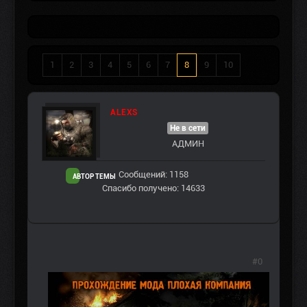
1
2
3
4
5
6
7
8
9
10
ALEXS
Не в сети
АДМИН
Сообщений: 1158
АВТОР ТЕМЫ
Спасибо получено: 14633
#0