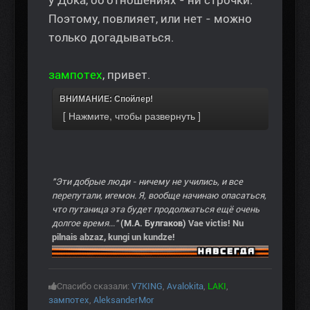
у Дока, об отношениях - ни строчки.
Поэтому, повлияет, или нет - можно
только догадываться.
зампотех
, привет.
ВНИМАНИЕ: Спойлер!
"Эти добрые люди - ничему не учились, и все
перепутали, игемон. Я, вообще начинаю опасаться,
что путаница эта будет продолжаться ещё очень
долгое время..."
(М.А. Булгаков)
Vae victis! Nu
pilnais abzaz, kungi un kundze!
Спасибо сказали:
V7KING
,
Avalokita
,
LAKI
,
зампотех
,
AleksanderMor