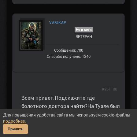
VARIKAP
Не в сети
ВЕТЕРАН
Сообщений: 700
Спасибо получено: 1240
#261100
Всем привет.Подскажите где
болотного доктора найти?На Тузле был
в пещерке нет ,только собака.Северная
Для повышения удобства сайта мы используем cookie-файлы
подробнее.
вышка, тоже нет на базе ЧН нет.
Принять