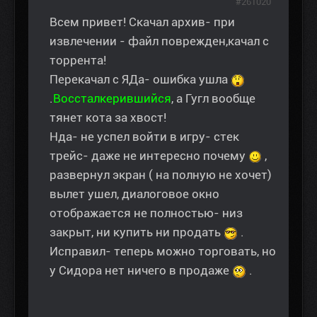
#261020
Всем привет! Скачал архив- при
извлечении - файл поврежден,качал с
торрента!
Перекачал с ЯДа- ошибка ушла
.
Воссталкерившийся
, а Гугл вообще
тянет кота за хвост!
Нда- не успел войти в игру- стек
трейс- даже не интересно почему
,
развернул экран ( на полную не хочет)
вылет ушел, диалоговое окно
отображается не полностью- низ
закрыт, ни купить ни продать
.
Исправил- теперь можно торговать, но
у Сидора нет ничего в продаже
.