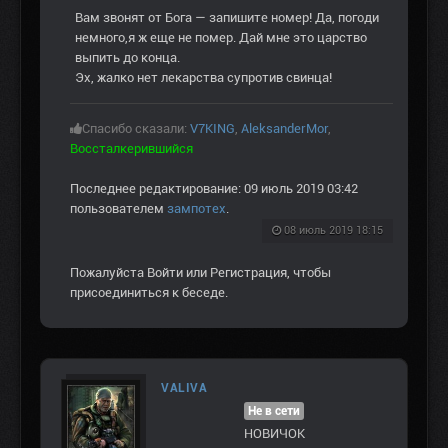
Вам звонят от Бога — запишите номер! Да, погоди
немного,я ж еще не помер. Дай мне это царство
выпить до конца.
Эх, жалко нет лекарства супротив свинца!
Спасибо сказали:
V7KING
,
AleksanderMor
,
Воссталкерившийся
Последнее редактирование: 09 июль 2019 03:42
пользователем
зампотех
.
08 июль 2019 18:15
Пожалуйста
Войти
или
Регистрация
, чтобы
присоединиться к беседе.
VALIVA
Не в сети
НОВИЧОК