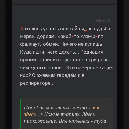
#261084
Х
отелось узнать все тайны,
_
не судьба.
Нервы дороже. Какой
-
то хлам а
-
ля
фаллаут,
_
обмен. Ничего не купишь.
Куда идти,
_
чего делать... Радиация,
оружие починить
-
дороже в три раза
,
чем купить новое...Это наверное хард-
кор? С ржавым гвоздём и в
респираторе...
Подобным постам, место -
вот
здесь
, в Комментариях. Здесь -
прохождение. Впечатления - туда.