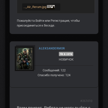
..._Air_Rerum.jpg
Пожалуйста
Войти
или
Регистрация
, чтобы
присоединиться к беседе.
ALEKSANDERMOR
Не в сети
НОВИЧОК
Сообщений: 122
Спасибо получено: 124
#261010
Всем привет. Ребята не могу выйти с