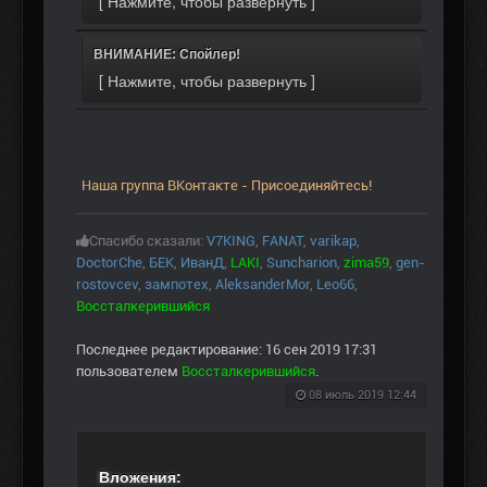
ВНИМАНИЕ: Спойлер!
Наша группа ВКонтакте - Присоединяйтесь!
Спасибо сказали:
V7KING
,
FANAT
,
varikap
,
DoctorChe
,
БЕК
,
ИванД
,
LAKI
,
Suncharion
,
zima59
,
gen-
rostovcev
,
зампотех
,
AleksanderMor
,
Leo66
,
Воссталкерившийся
Последнее редактирование: 16 сен 2019 17:31
пользователем
Воссталкерившийся
.
08 июль 2019 12:44
Вложения: