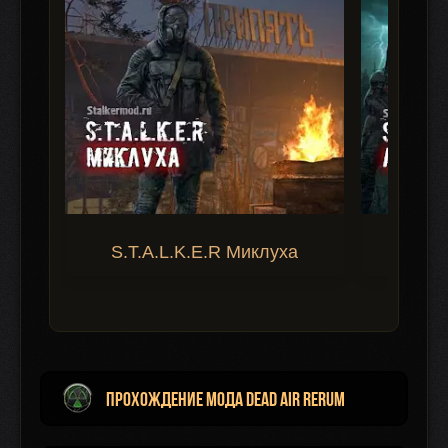
S.T.A.L.K.E.R Миклуха
S.T.A.
Прохождение мода Dead Air Rerum