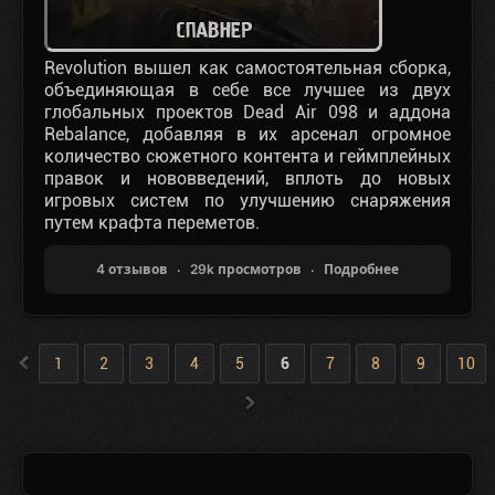
Revolution вышел как самостоятельная сборка,
объединяющая в себе все лучшее из двух
глобальных проектов Dead Air 098 и аддона
Rebalance, добавляя в их арсенал огромное
количество сюжетного контента и геймплейных
правок и нововведений, вплоть до новых
игровых систем по улучшению снаряжения
путем крафта переметов.
4 отзывов
29k просмотров
Подробнее
«
1
2
3
4
5
6
7
8
9
10
»