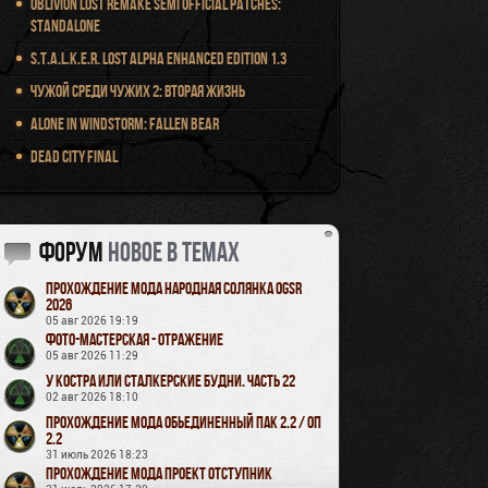
Oblivion Lost Remake Semi Official Patches:
Standalone
S.T.A.L.K.E.R. Lost Alpha Enhanced Edition 1.3
Чужой среди чужих 2: Вторая жизнь
Alone in Windstorm: Fallen Bear
Dead City Final
Форум
новое в темах
Прохождение мода Народная Солянка OGSR
2026
05 авг 2026 19:19
Фото-мастерская - Отражение
05 авг 2026 11:29
У Костра или Сталкерские будни. Часть 22
02 авг 2026 18:10
Прохождение мода Обьединенный Пак 2.2 / ОП
2.2
31 июль 2026 18:23
Прохождение мода Проект Отступник