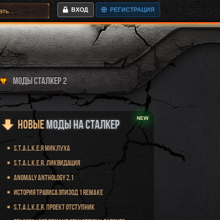
ВХОД
РЕГИСТРАЦИЯ
МОДЫ СТАЛКЕР 2
Новые
Моды на Сталкер
S.T.A.L.K.E.R Миклуха
S.T.A.L.K.E.R. Ликвидация
Anomaly Anthology 2.1
История Трависа Эпизод 1 Remake
S.T.A.L.K.E.R. Проект Отступник