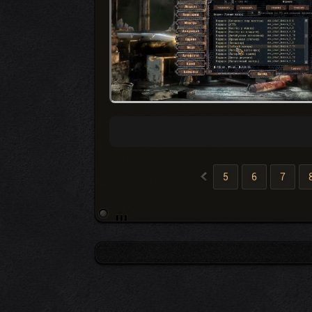
«
5
6
7