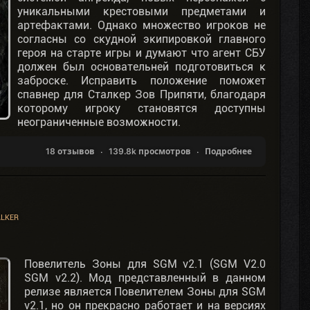
уникальными крестовыми предметами и
артефактами. Однако множество игроков не
согласны со скудной экипировкой главного
героя на старте игры и думают что агент СБУ
должен был основательней подготовиться к
заброске. Исправить положение поможет
спавнер для Сталкер Зов Припяти, благодаря
которому игроку становятся доступны
неограниченные возможности.
18 отзывов
139.8k просмотров
Подробнее
ALKER
Повелитель Зоны для SGM v2.1 (SGM V2.0
SGM v2.2). Мод представленный в данном
релизе является Повелителем Зоны для SGM
v2.1, но он прекрасно работает и на версиях