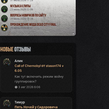
31 июль 2026 17:29
Музыка Клипы
23 июль 2026 22:06
Вопросы новичков по сайту
20 июль 2026 15:28
Прохождение мода Dead City Final
20 июль 2026 08:07
Новые
отзывы
Алик
Call of Chernobyl от stason174 v
6.05
Как тут включить режим войну
группировок?
3 авг 2026 6:06
Тимур
Пять Ночей у Сидоровича