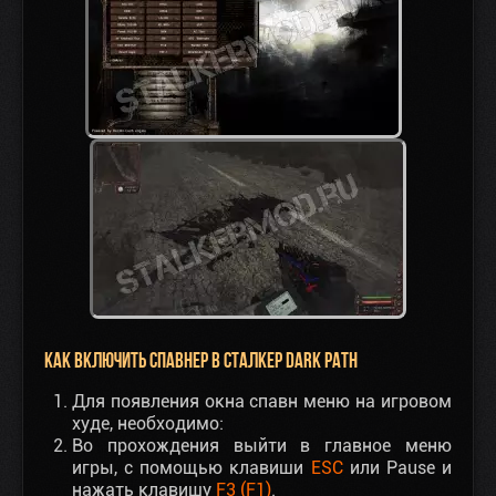
Как включить спавнер в Сталкер Dark Path
Для появления окна спавн меню на игровом
худе, необходимо:
Во прохождения выйти в главное меню
игры, с помощью клавиши
ESC
или Pause и
нажать клавишу
F3 (F1)
.