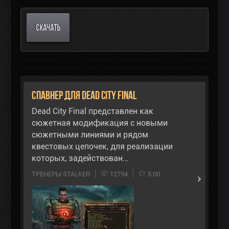
СКАЧАТЬ
Спавнер для Dead City Final
Dead City Final представлен как
сюжетная модификация с новыми
сюжетными линиями и рядом
квестовых цепочек, для реализации
которых, задействован…
ТРЕНЕРЫ STALKER
12794
5.00