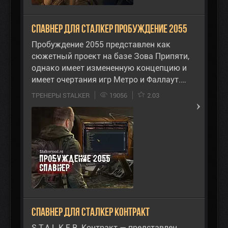
Спавнер для Сталкер Пробуждение 2055
Пробуждение 2055 представлен как
сюжетный проект на базе Зова Припяти,
однако имеет измененную концепцию и
имеет очертания игр Метро и Фаллаут.…
ТРЕНЕРЫ STALKER
19056
2.03
Спавнер для Сталкер Контракт
S.T.A.L.K.E.R. Контракт — представлен