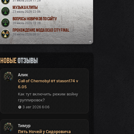
31 июль 2026 17:29
Музыка Клипы
23 июль 2026 22:06
Вопросы новичков по сайту
20 июль 2026 15:28
Прохождение мода Dead City Final
20 июль 2026 08:07
Новые
отзывы
Алик
Call of Chernobyl от stason174 v
6.05
Как тут включить режим войну
группировок?
3 авг 2026 6:06
Тимур
Пять Ночей у Сидоровича