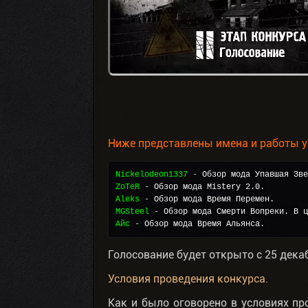
Ниже представлены имена и работы у
Nickelodeon1337
 - 
Обзор мода Упавшая Зве
ZoTeR
 - 
Обзор мода Mistery 2.0.
Aleks
 - 
Обзор мода Время Перемен.
MGSteel
 - 
Обзор мода Смерти Вопреки. В ц
Айс
 - 
Обзор мода Время Альянса.
Голосование будет открыто с 25 декаб
Условия проведения конкурса.
Как и было оговорено в условиях пр