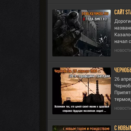
Сайт st
Дороги
названи
Казало
начал 
НОВОСТИ
Черноб
26 апр
Черноб
Припят
термоя
НОВОСТИ
С новы