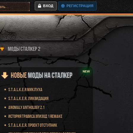
ВХОД
РЕГИСТРАЦИЯ
МОДЫ СТАЛКЕР 2
Новые
Моды на Сталкер
S.T.A.L.K.E.R Миклуха
S.T.A.L.K.E.R. Ликвидация
Anomaly Anthology 2.1
История Трависа Эпизод 1 Remake
S.T.A.L.K.E.R. Проект Отступник