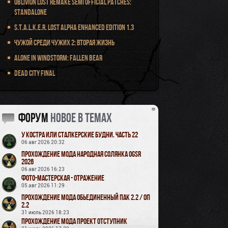
Oblivion Lost Remake Semi Official Patches:
Standalone
S.T.A.L.K.E.R. Lost Alpha Enhanced Edition 1.3
Чужой среди чужих 2: Вторая жизнь
Alone in Windstorm: Fallen Bear
Dead City Final
Форум
новое в темах
У Костра или Сталкерские будни. Часть 22
06 авг 2026 20:32
Прохождение мода Народная Солянка OGSR
2026
06 авг 2026 16:23
Фото-мастерская - Отражение
05 авг 2026 11:29
Прохождение мода Обьединенный Пак 2.2 / ОП
2.2
31 июль 2026 18:23
Прохождение мода Проект Отступник