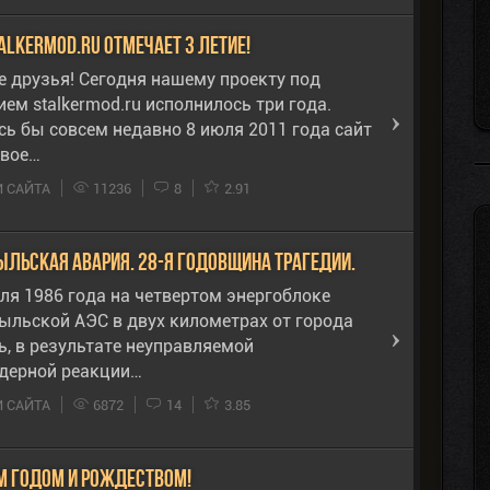
alkermod.ru отмечает 3 летие!
е друзья! Сегодня нашему проекту под
ем stalkermod.ru исполнилось три года.
сь бы совсем недавно 8 июля 2011 года сайт
свое…
 САЙТА
11236
8
2.91
ыльская авария. 28-я годовщина трагедии.
еля 1986 года на четвертом энергоблоке
ыльской АЭС в двух километрах от города
ь, в результате неуправляемой
дерной реакции…
 САЙТА
6872
14
3.85
м годом и Рождеством!