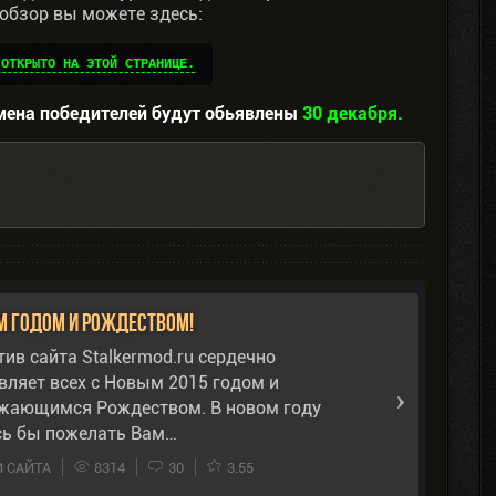
 обзор вы можете здесь:
 ОТКРЫТО НА ЭТОЙ СТРАНИЦЕ.
мена победителей будут обьявлены
30 декабря.
м годом и Рождеством!
ив сайта Stalkermod.ru сердечно
вляет всех с Новым 2015 годом и
жающимся Рождеством. В новом году
сь бы пожелать Вам…
 САЙТА
8314
30
3.55