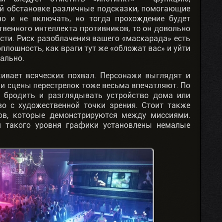
й обстановке различные подсказки, помогающие
о и не включать, но тогда прохождение будет
твенного интеллекта противников, то он довольно
сти. Риск разоблачения вашего «маскарада» есть
плошность, как враги тут же «обложат вас» и уйти
ально.
живает всяческих похвал. Персонажи выглядят и
 и сцены перестрелок тоже весьма впечатляют. По
 бродить и разглядывать устройство дома или
о с художественной точки зрения. Стоит также
ов, которые демонстрируются между миссиями.
я такого уровня графики установлены немалые