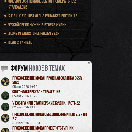
Oblivion Lost Remake Semi Official Patches:
Standalone
S.T.A.L.K.E.R. Lost Alpha Enhanced Edition 1.3
Чужой среди чужих 2: Вторая жизнь
Alone in Windstorm: Fallen Bear
Dead City Final
Форум
новое в темах
Прохождение мода Народная Солянка OGSR
2026
05 авг 2026 19:19
Фото-мастерская - Отражение
05 авг 2026 11:29
У Костра или Сталкерские будни. Часть 22
02 авг 2026 18:10
Прохождение мода Обьединенный Пак 2.2 / ОП
2.2
31 июль 2026 18:23
Прохождение мода Проект Отступник