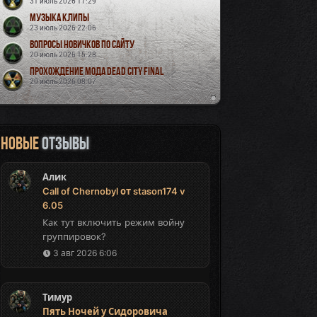
31 июль 2026 17:29
Музыка Клипы
23 июль 2026 22:06
Вопросы новичков по сайту
20 июль 2026 15:28
Прохождение мода Dead City Final
20 июль 2026 08:07
Новые
отзывы
Алик
Call of Chernobyl от stason174 v
6.05
Как тут включить режим войну
группировок?
3 авг 2026 6:06
Тимур
Пять Ночей у Сидоровича