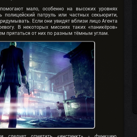
 помогают мало, особенно на высоких уровнях
ь полицейский патруль или частных секьюрити,
придумывать. Если они увидят вблизи лицо Агента
ревогу. В некоторых миссиях таких «паникёров»
ем прятаться от них по разным тёмным углам.
и следует отметить «инстинкт» - функцию,