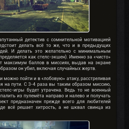
апутанный детектив с сомнительной мотивацией
едстоит делать всё то же, что и в предыдущих
юдей. И делать это желательно с минимальным
пределяется как стелс-экшен). Именно за «чисто»
т максимум баллов в миссиях, выдав на экране
образом он убил, включая случайных жертв.
и можно пойти и в «лобовую» атаку, расстреливая
я на пути. С 3-4 раза вы таким образом миссию,
 стелс-игры будет утрачена. Ведь то не военный
о палить из пулемёта направо и налево и получать
оект предназначен прежде всего для любителей
де всё решает хитрость, а не шквал свинца из