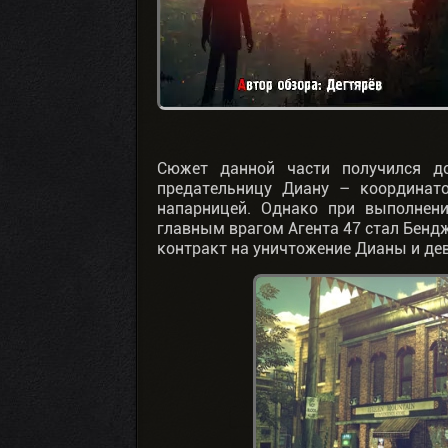
Сюжет данной части получился до
предательницу Диану – координато
напарницей. Однако при выполнени
главным врагом Агента 47 стал Бендж
контракт на уничтожение Дианы и де