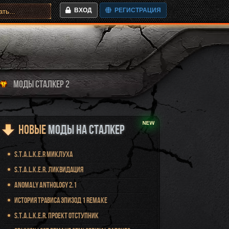
ВХОД
РЕГИСТРАЦИЯ
МОДЫ СТАЛКЕР 2
Новые
Моды на Сталкер
S.T.A.L.K.E.R Миклуха
S.T.A.L.K.E.R. Ликвидация
Anomaly Anthology 2.1
История Трависа Эпизод 1 Remake
S.T.A.L.K.E.R. Проект Отступник