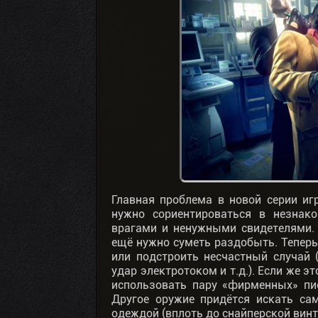
Главная проблема в новой серии иг
нужно сориентироваться в незнак
врагами и ненужными свидетелями. 
ещё нужно суметь раздобыть. Теперь
или подстроить несчастный случай (
удар электротоком и т.д.). Если же 
использовать пару «фирменных» пис
Другое оружие придётся искать са
одеждой (вплоть до снайперской винт