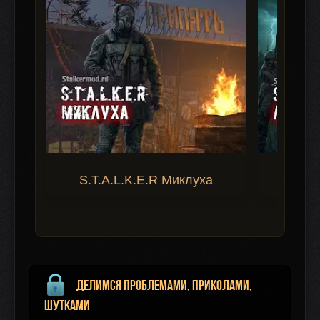
S.T.A.L.K.E.R Миклуха
S.T.A.
Делимся проблемами, приколами,
шутками