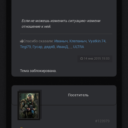
Если не можешь изменить ситуацию-измени
отношение к ней.
Спасибо сказали:
Иваныч
,
Клепаныч
,
Vyatkin.74
,
Tegi79
,
Гусар
,
дядяВ
,
ИванД
,
,
,
ULTRA
14 янв 2015 15:03
Тема заблокирована.
Посетитель
#123979