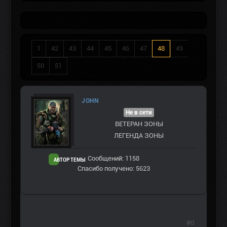
1
42
43
44
45
46
47
48
49
50
51
JOHN
Не в сети
ВЕТЕРАН ЗOНЫ
ЛЕГЕНДА ЗОНЫ
Сообщений: 1158
АВТОР ТЕМЫ
Спасибо получено: 5623
#0