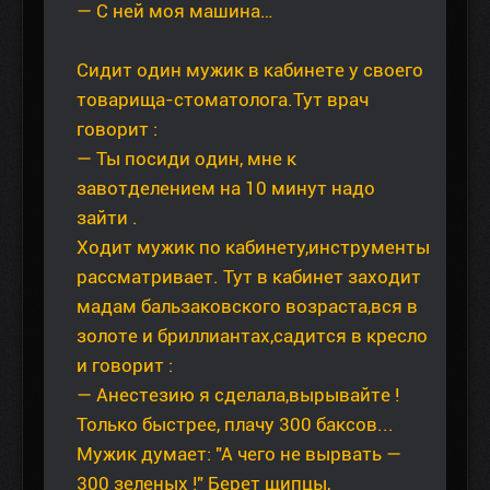
— С ней моя машина…
Сидит один мужик в кабинете у своего
товарища-стоматолога.Тут врач
говорит :
— Ты посиди один, мне к
завотделением на 10 минут надо
зайти .
Ходит мужик по кабинету,инструменты
рассматривает. Тут в кабинет заходит
мадам бальзаковского возраста,вся в
золоте и бриллиантах,садится в кресло
и говорит :
— Анестезию я сделала,вырывайте !
Только быстрее, плачу 300 баксов...
Мужик думает: "А чего не вырвать —
300 зеленых !" Берет щипцы,