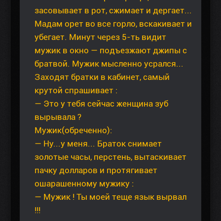
засовывает в рот, сжимает и дергает...
Мадам орет во все горло, вскакивает и
убегает. Минут через 5-ть видит
мужик в окно — подъезжают джипы с
братвой. Мужик мысленно усрался...
Заходят братки в кабинет, самый
крутой спрашивает :
— Это у тебя сейчас женщина зуб
вырывала ?
Мужик(обреченно):
— Ну...у меня... Браток снимает
золотые часы, перстень, вытаскивает
пачку долларов и протягивает
ошарашенному мужику :
— Мужик ! Ты моей теще язык вырвал
!!!