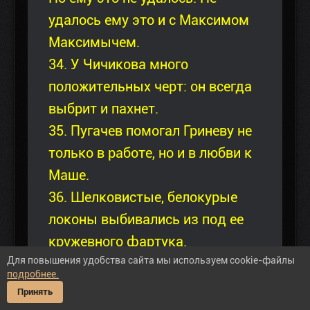
удалось ему это и с Максимом
Максимычем.
34. У Чичикова много
положительных черт: он всегда
выбрит и пахнет.
35. Пугачев помогал Гриневу не
только в работе, но и в любви к
Маше.
36. Шелковистые, белокурые
локоны выбивались из под ее
кружевного фартука.
Для повышения удобства сайта мы используем cookie-файлы
37. Сыновья приехали к Тарасу и
подробнее.
стали с ним знакомиться.
Принять
38. Фамусов осуждает свою дочь