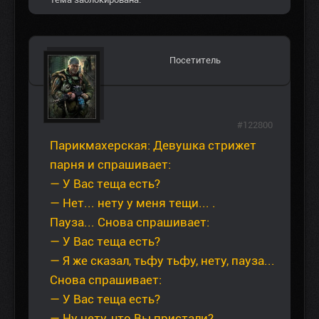
Посетитель
#122800
Парикмахерская: Девушка стрижет
парня и спрашивает:
— У Вас теща есть?
— Нет... нету у меня тещи... .
Пауза... Снова спрашивает:
— У Вас теща есть?
— Я же сказал, тьфу тьфу, нету, пауза...
Снова спрашивает:
— У Вас теща есть?
— Ну нету, что Вы пристали?