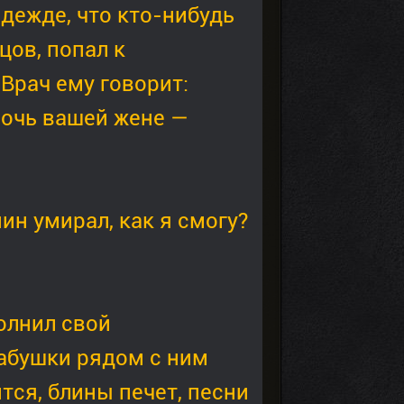
дежде, что кто-нибудь
цов, попал к
Врач ему говорит:
мочь вашей жене —
ин умирал, как я смогу?
полнил свой
абушки рядом с ним
ится, блины печет, песни