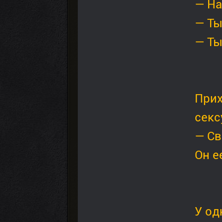
— На
— Ты
— Ты
Прих
ceкc
— Св
Он е
У од