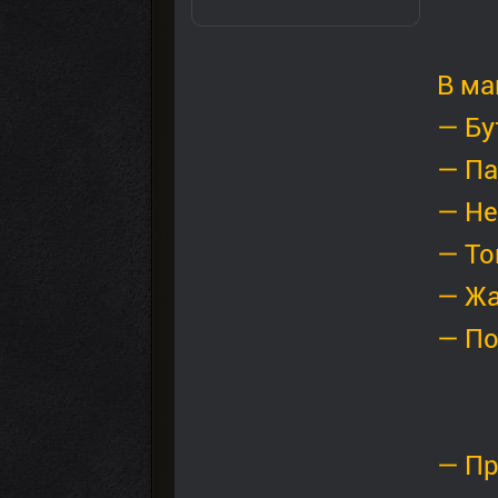
В ма
— Бу
— Па
— Не
— То
— Жа
— По
— Пр