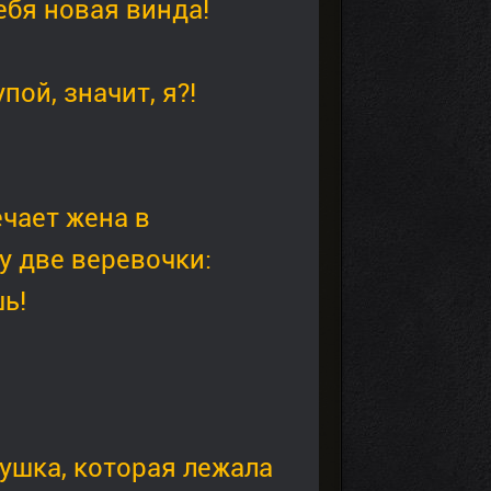
ебя новая винда!
ой, значит, я?!
чает жена в
у две веревочки:
ь!
ушка, которая лежала