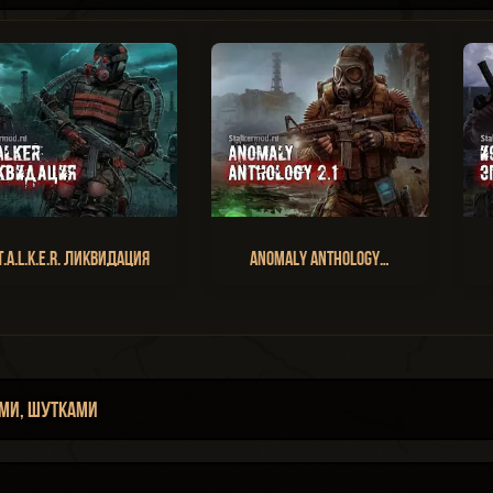
T.A.L.K.E.R. Ликвидация
Anomaly Anthology…
ми, шутками