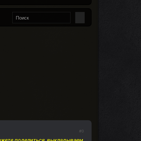
#0
ожете поделиться, выкладываем