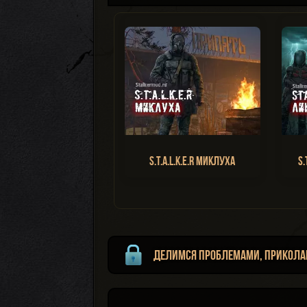
S.T.A.L.K.E.R Миклуха
S.
Делимся проблемами, прикола