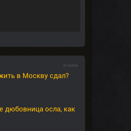
#136094
жить в Москву сдал?
не дюбовница осла, как