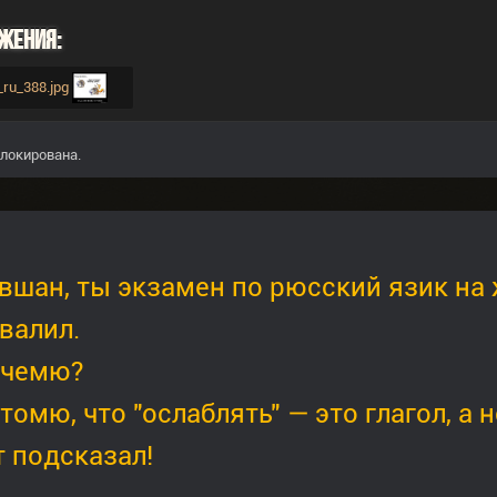
жения:
_ru_388.jpg
локирована.
вшан, ты экзамен по рюсский язик на 
валил.
ачемю?
томю, что "ослаблять" — это глагол, а 
 подсказал!