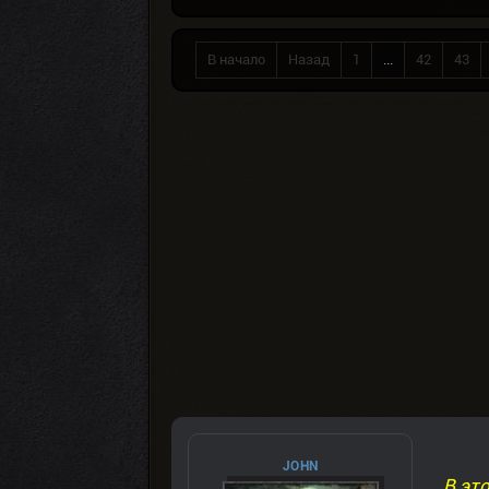
В начало
Назад
1
...
42
43
JOHN
В эт