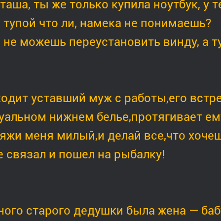
таша, ты же только купила ноутбук, у т
 тупой что ли, намека не понимаешь?
 не можешь переустановить винду, а туп
одит уставший муж с работы,его встре
уальном нижнем белье,протягивает ем
яжи меня милый,и делай все,что хочеш
е связал и пошел на рыбалку!
ного старого дедушки была жена — баб