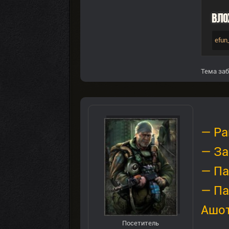
Вло
efun
Тема заб
— Ра
— За
— П
— Па
Ашот
Посетитель