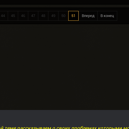
44
45
46
47
48
49
50
51
Вперед
В конец
ой теме рассказываем о своих проблемах которыми м