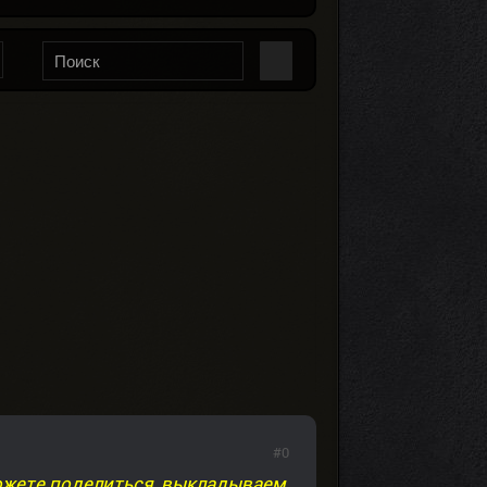
#0
ожете поделиться, выкладываем