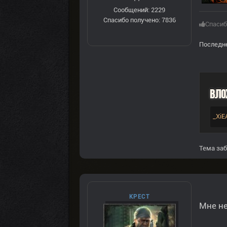
Сообщений: 2229
Спасибо получено: 7836
Спасиб
Последне
Вло
_XiE
Тема заб
КРЕСТ
Мне не