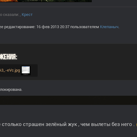
о сказали:
,
Крест
е редактирование: 16 фев 2013 20:37 пользователем
Клепаныч
.
жения:
A3_-eVc.jpg
локирована.
 столько страшен зелёный жук , чем вылеты без него .