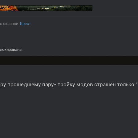
о сказали:
Крест
локирована.
ру прошедшему пару- тройку модов страшен только "