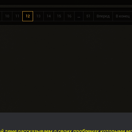
10
11
12
13
14
15
16
...
51
Вперед
В конец
ой теме рассказываем о своих проблемах которыми м