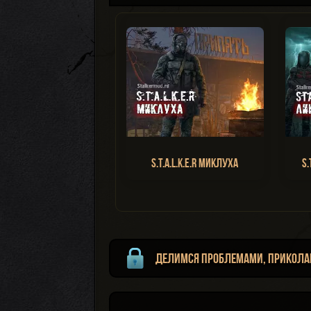
S.T.A.L.K.E.R Миклуха
S.
Делимся проблемами, прикола