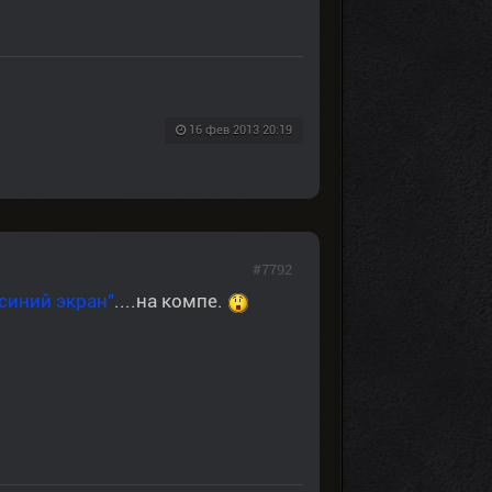
16 фев 2013 20:19
#7792
синий экран"
....на компе.