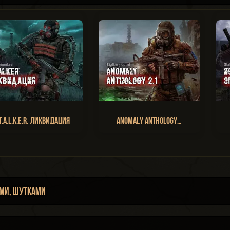
T.A.L.K.E.R. Ликвидация
Anomaly Anthology…
ми, шутками