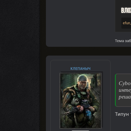
Вло
efun
Тема заб
КЛЕПАНЫЧ
Сybo
инте
реша
Типун 