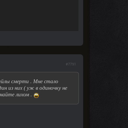
#7791
айлы смерти . Мне стало
н из них ( уж в одиночку не
инайте лихом .