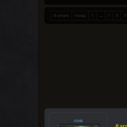
В начало
Назад
1
...
7
8
9
JOHN
В эт