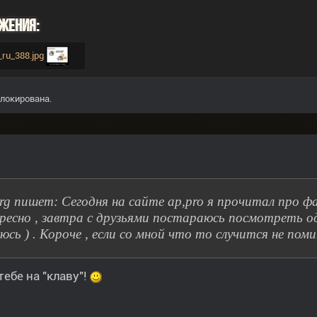
жения:
_ru_388.jpg
локирована.
rg пишет: Сегодня на сайте ap,pro я прочитал про ф
ресно , завтра с друзьями постараюсь посмотреть оди
юсь ) . Короче , если со мной что то случится не пом
тебе на "клаву"!