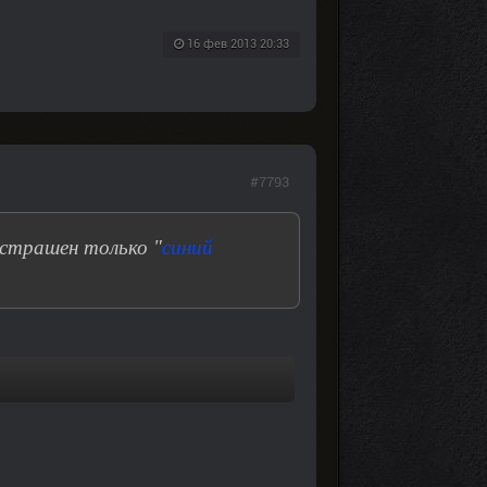
16 фев 2013 20:33
#7793
 страшен только "
синий