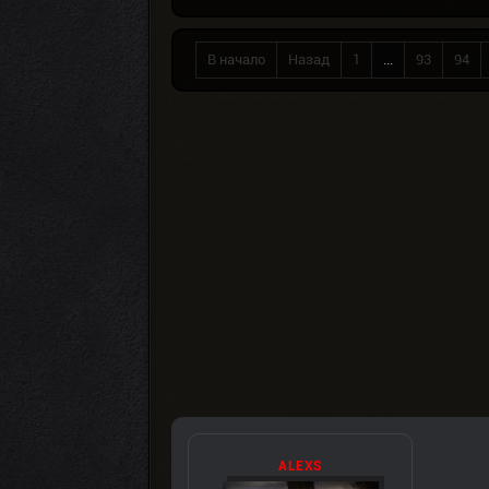
В начало
Назад
1
...
93
94
ALEXS