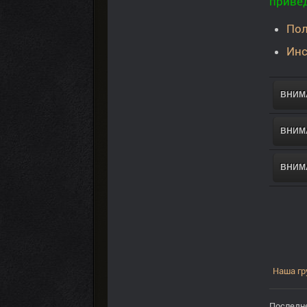
приве
Пол
Инс
ВНИМА
ВНИМА
ВНИМА
Наша гр
Последне