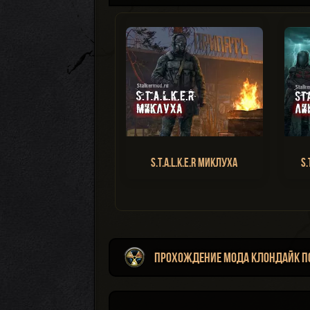
S.T.A.L.K.E.R Миклуха
S.
Прохождение мода Клондайк По