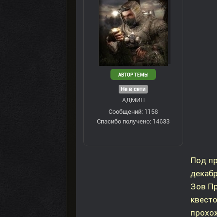
АВТОР ТЕМЫ
Не в сети
АДМИН
Сообщений: 1158
Спасибо получено: 14633
Под п
декабр
Зов П
квесто
прохо