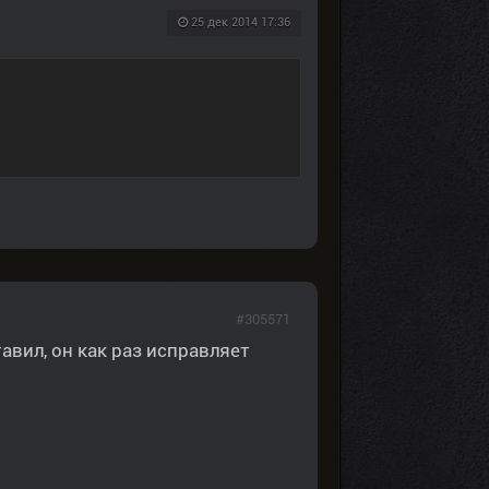
25 дек 2014 17:36
#305571
тавил, он как раз исправляет