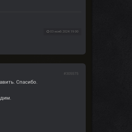
03 нояб 2024 19:00
#305575
авить. Спасибо.
ядим.