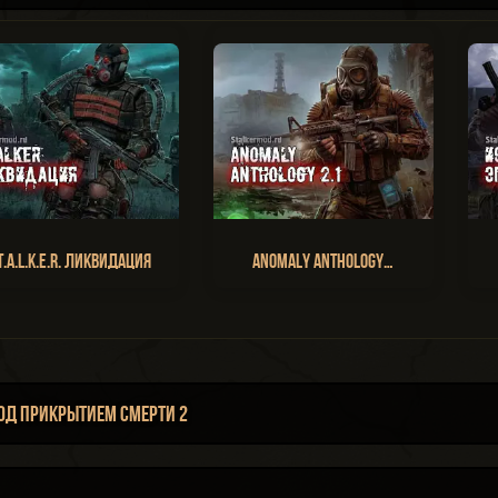
T.A.L.K.E.R. Ликвидация
Anomaly Anthology…
д Прикрытием Смерти 2