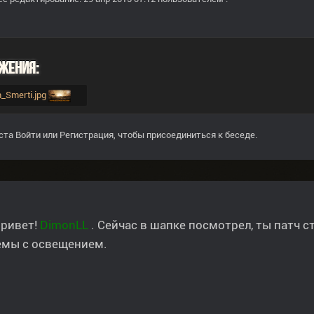
жения:
em_Smerti.jpg
ста
Войти
или
Регистрация
, чтобы присоединиться к беседе.
привет!
DimonLL
. Сейчас в шапке посмотрел, ты патч с
емы с освещением.