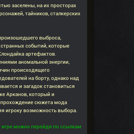
тью заселены, на их просторах
сонажей, тайников, сталкерских
произошедшего выброса,
 странных событий, которые
Клондайка артефактов.
ниями аномальной энергии,
ричин происходящего
дователей на борту, однако над
вается и загадок становиться
ке Арканов, который и
о прохождение сюжета мода
яя игроку возможность выбора.
 игре можно перейдя по ссылкам