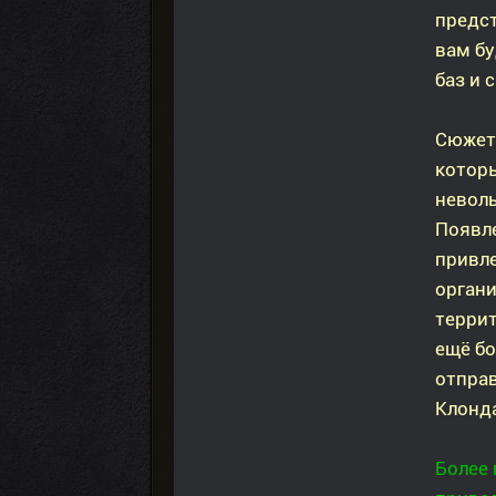
предст
вам бу
баз и 
Сюжет
котор
неволь
Появл
привле
органи
террит
ещё бо
отправ
Клонда
Более