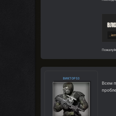
Вло
...i
Пожалуй
ВИКТОР53
Всем 
пробл