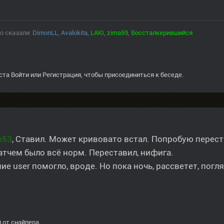
о сказали:
DimonLL
,
Avalokita
,
LAKI
,
zima59
,
Воссталкерившийся
ста
Войти
или
Регистрация
, чтобы присоединиться к беседе.
р53
, Ставил. Может кривовато встал. Попробую перест
патчем было всё норм. Переставил, нифига.
ие user помогло, вроде. Но пока ночь, рассветет, погл
 от снайпера...