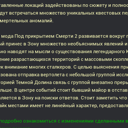
авленные локаций задействованы по сюжету и полнос
дут встречаться множество уникальных квестовых пер
смертельных аномалий.
 мода Под прикрытием Смерти 2 развивается вокруг 
ый принес в Зону множество необъяснимых явлений и
но наводят на мысли о существования легендарного 
ение разрастающихся территорий с массовыми скопле
к внимание многих сталкеров. С целью выяснения п
зована отправка вертолета с небольшой группой иссле
орией Темной Долина связь с группой внезапно преры
льше. В центре событий стоит бывший майор в отстав
ляется в Зону на поиски ответов. Стоит заметить чт
йк местами имеет не линейный характер, предоставл
 подробно ознакомиться с изменениями сделанными в