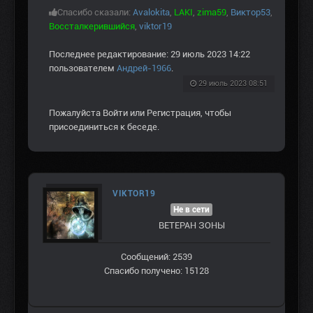
Спасибо сказали:
Avalokita
,
LAKI
,
zima59
,
Виктор53
,
Воссталкерившийся
,
viktor19
Последнее редактирование: 29 июль 2023 14:22
пользователем
Андрей-1966
.
29 июль 2023 08:51
Пожалуйста
Войти
или
Регистрация
, чтобы
присоединиться к беседе.
VIKTOR19
Не в сети
ВЕТЕРАН ЗOНЫ
Сообщений: 2539
Спасибо получено: 15128