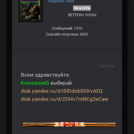
АНДРЕЙ-1966
Не в сети
ВЕТЕРАН ЗOНЫ
Сообщений: 1316
Спасибо получено: 8551
#297895
Всем здравствуйте.
KrovososeG
выбирай.
disk.yandex.ru/d/I5lDdob0GKvAEQ
disk.yandex.ru/d/ZOHn7mNCg3eCaw