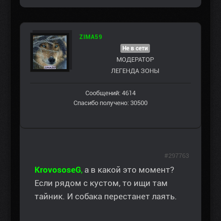
ZIMA59
Не в сети
МОДЕРАТОР
ЛЕГЕНДА ЗОНЫ
Сообщений: 4614
Спасибо получено: 30500
#297763
KrovososeG
,
а в какой это момент?
Если рядом с кустом, то ищи там
тайник. И собака перестанет лаять.