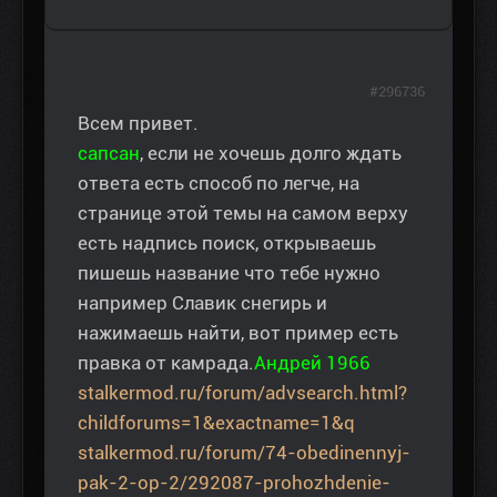
#296736
Всем привет.
сапсан
, если не хочешь долго ждать
ответа есть способ по легче, на
странице этой темы на самом верху
есть надпись поиск, открываешь
пишешь название что тебе нужно
например Славик снегирь и
нажимаешь найти, вот пример есть
правка от камрада.
Андрей 1966
stalkermod.ru/forum/advsearch.html?
childforums=1&exactname=1&q
stalkermod.ru/forum/74-obedinennyj-
pak-2-op-2/292087-prohozhdenie-