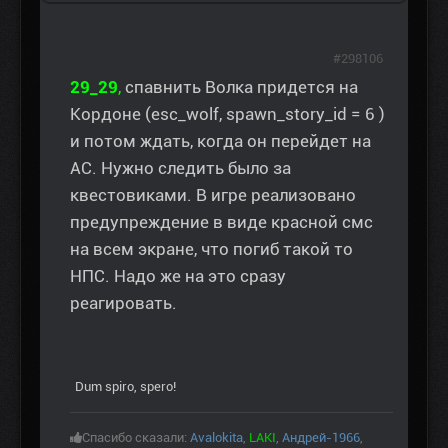
#298106
29_29
,
спавнить Волка придется на
Кордоне (esc_wolf, spawn_story_id = 6 )
и потом ждать, когда он перейдет на
АС. Нужно следить было за
квестовиками. В игре реализовано
предупреждение в виде красной смс
на всем экране, что погиб такой то
НПС. Надо же на это сразу
реагировать.
Dum spiro, spero!
Спасибо сказали:
Avalokita
,
LAKI
,
Андрей-1966
,