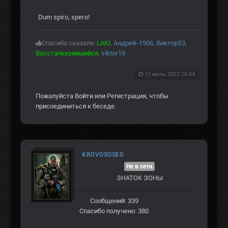
Dum spiro, spero!
Спасибо сказали:
LAKI
,
Андрей-1966
,
Виктор53
,
Воссталкерившийся
,
viktor19
11 июль 2023 16:04
Пожалуйста
Войти
или
Регистрация
, чтобы
присоединиться к беседе.
KROVOSOSEG
Не в сети
ЗНАТОК ЗОНЫ
Сообщений: 339
Спасибо получено: 380