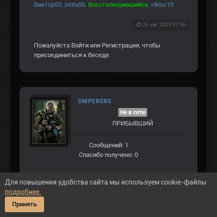
Виктор53
,
zetta86
,
Воссталкерившийся
,
viktor19
26 авг 2023 07:06
Пожалуйста
Войти
или
Регистрация
, чтобы
присоединиться к беседе.
SNIPERSRS
Не в сети
ПРИБЫВШИЙ
Сообщений: 1
Спасибо получено: 0
Для повышения удобства сайта мы используем cookie-файлы
подробнее.
Принять
#298142