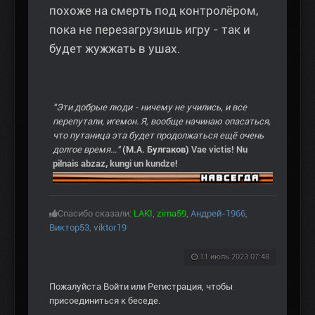
похоже на смерть под контролёром,
пока не перезагрузишь игру - так и
будет жужжать в ушах.
"Эти добрые люди - ничему не учились, и все
перепутали, игемон. Я, вообще начинаю опасаться,
что путаница эта будет продолжаться ещё очень
долгое время..."
(М.А. Булгаков)
Vae victis! Nu
pilnais abzaz, kungi un kundze!
Спасибо сказали:
LAKI
,
zima59
,
Андрей-1966
,
Виктор53
,
viktor19
11 июль 2023 07:48
Пожалуйста
Войти
или
Регистрация
, чтобы
присоединиться к беседе.