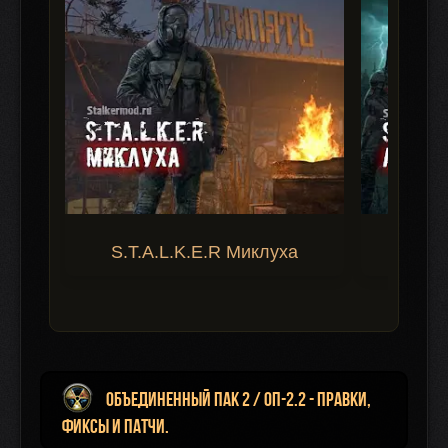
S.T.A.L.K.E.R Миклуха
S.T.A.
Объединенный ПАК 2 / ОП-2.2 - Правки,
Фиксы и Патчи.