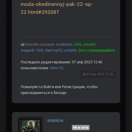
moda-obedinennyj-pak-22-op-
22.html#292087
Спасибо сказали:
Avalokita
,
LAKI
,
zima59
,
Андрей-1966
,
Виктор53
,
zetta86
,
Воссталкерившийся
Последнее редактирование: 07 апр 2023 12:46
пользователем
viktor19
.
07 апр 2023 12:34
Пожалуйста
Войти
или
Регистрация
, чтобы
присоединиться к беседе.
REMREM
Не в сети