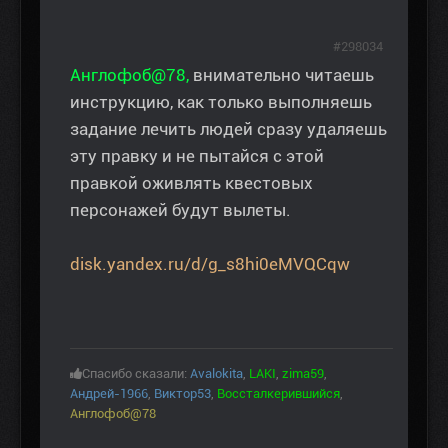
#298034
Англофоб@78,
внимательно читаешь
инструкцию, как только выполняешь
задание лечить людей сразу удаляешь
эту правку и не пытайся с этой
правкой оживлять квестовых
персонажей будут вылеты.
disk.yandex.ru/d/g_s8hi0eMVQCqw
Спасибо сказали:
Avalokita
,
LAKI
,
zima59
,
Андрей-1966
,
Виктор53
,
Воссталкерившийся
,
Англофоб@78