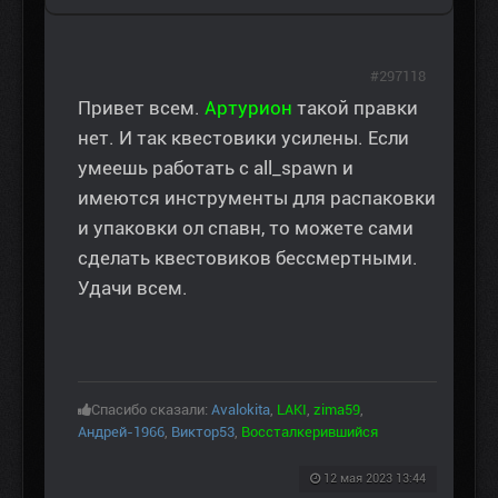
#297118
Привет всем.
Артурион
такой правки
нет. И так квестовики усилены. Если
умеешь работать с all_spawn и
имеются инструменты для распаковки
и упаковки ол спавн, то можете сами
сделать квестовиков бессмертными.
Удачи всем.
Спасибо сказали:
Avalokita
,
LAKI
,
zima59
,
Андрей-1966
,
Виктор53
,
Воссталкерившийся
12 мая 2023 13:44