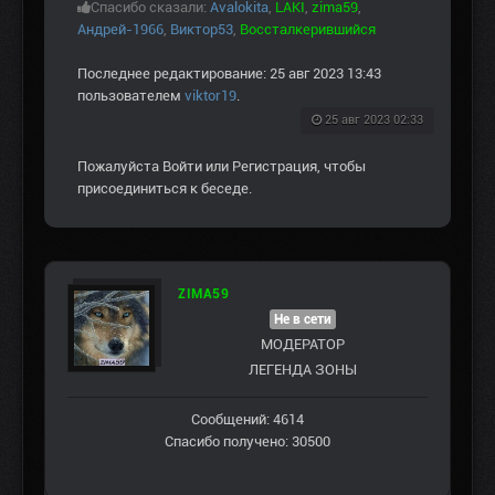
Спасибо сказали:
Avalokita
,
LAKI
,
zima59
,
Андрей-1966
,
Виктор53
,
Воссталкерившийся
Последнее редактирование: 25 авг 2023 13:43
пользователем
viktor19
.
25 авг 2023 02:33
Пожалуйста
Войти
или
Регистрация
, чтобы
присоединиться к беседе.
ZIMA59
Не в сети
МОДЕРАТОР
ЛЕГЕНДА ЗОНЫ
Сообщений: 4614
Спасибо получено: 30500