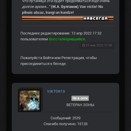
что путаница эта будет продолжаться ещё очень
долгое время..."
(М.А. Булгаков)
Vae victis! Nu
pilnais abzaz, kungi un kundze!
Последнее редактирование: 13 апр 2022 17:32
пользователем
Воссталкерившийся
.
23 янв 2022 17:00
Пожалуйста
Войти
или
Регистрация
, чтобы
присоединиться к беседе.
VIKTOR19
Не в сети
ВЕТЕРАН ЗOНЫ
Сообщений: 2539
Спасибо получено: 15128