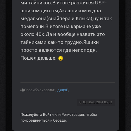
ми тайников.В итоге разжился USP-
шником,диглом,Акашником и два
медальона(снайпера и Клыка),ну и так
помелочи.В итоге на кармане уже
около 40к.Да и вообще назвать это
тайниками как-то трудно.Ящики
просто валяются где непоподя.
Пошел дальше.
Спасибо сказали:
,
дядяВ
,
09 июнь 2014 05:53
Пожалуйста
Войти
или
Регистрация
, чтобы
присоединиться к беседе.