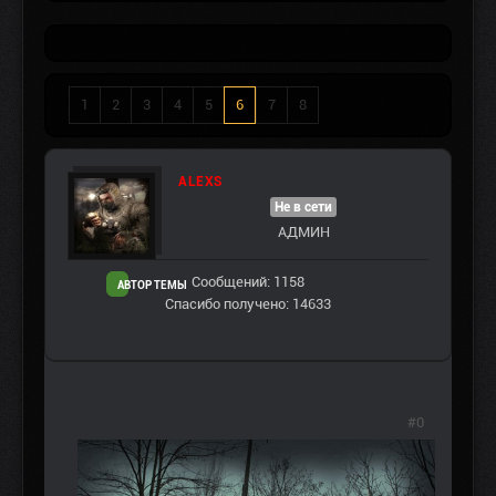
1
2
3
4
5
6
7
8
ALEXS
Не в сети
АДМИН
Сообщений: 1158
АВТОР ТЕМЫ
Спасибо получено: 14633
#0