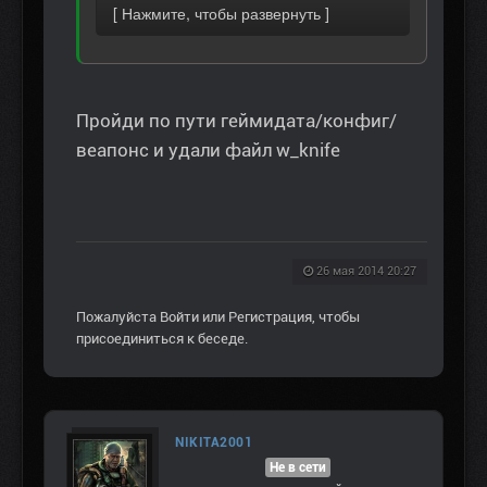
Пройди по пути геймидата/конфиг/
веапонс и удали файл w_knife
26 мая 2014 20:27
Пожалуйста
Войти
или
Регистрация
, чтобы
присоединиться к беседе.
NIKITA2001
Не в сети