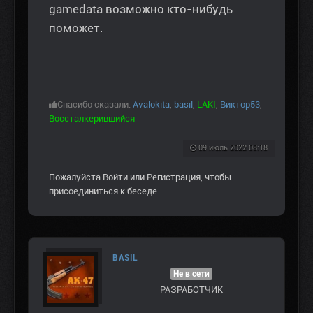
gamedata возможно кто-нибудь
поможет.
Спасибо сказали:
Avalokita
,
basil
,
LAKI
,
Виктор53
,
Воссталкерившийся
09 июль 2022 08:18
Пожалуйста
Войти
или
Регистрация
, чтобы
присоединиться к беседе.
BASIL
Не в сети
РАЗРАБОТЧИК