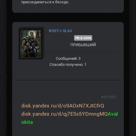
присоединиться к беседе.
ROST-I-SLAV
Не в сети
ПРИБЫВШИЙ
Сообщений: 3
Спасибо получено: 1
#291993
disk.yandex.ru/d/o9AOxN7XJtCfrQ
disk.yandex.ru/d/qj7ESs5YDmngMQ
Aval
okita