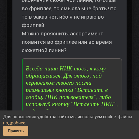
окончания сюжетной линии, то-бишь
во фриплее, то смысла мне брать что
то в заказ нет, ибо я не играю во
фриплей.
Можно прояснить: ассортимент
появится во фриплее или во время
сюжетной линии?
Всегда пиши НИК того, к кому
обращаешься. Для этого, под
черновиком твоего поста
размещены кнопки "Вставить в
сообщ. НИК пользователя", либо
используй кнопку "Вставить НИК",
под сообщением пользователя,
Для повышения удобства сайта мы используем cookie-файлы
которому ты адресуешь свой пост.
подробнее.
Принять