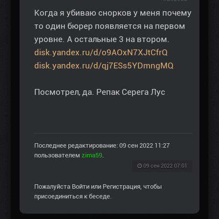
Когда я убиваю снорков у меня почему
то один бюрер появляется на первом
уровне. А остальные 3 на втором.
disk.yandex.ru/d/o9AOxN7XJtCfrQ
disk.yandex.ru/d/qj7ESs5YDmngMQ
Посмотрел, да. Репак Серега Лус
Последнее редактирование: 09 сен 2022 11:27
пользователем
zima59
.
09 сен 2022 07:01
Пожалуйста
Войти
или
Регистрация
, чтобы
присоединиться к беседе.