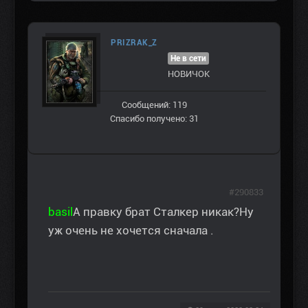
PRIZRAK_Z
Не в сети
НОВИЧОК
Сообщений: 119
Спасибо получено: 31
#290833
basil
А правку брат Сталкер никак?Ну
уж очень не хочется сначала .