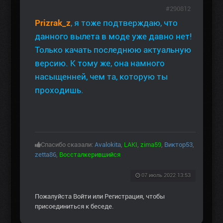
#290812
Prizrak_z
, я тоже подтверждаю, что
данного вылета в моде уже давно нет!
Только качать последнюю актуальную
версию. К тому же, она намного
насыщенней, чем та, которую ты
проходишь.
Спасибо сказали:
Avalokita
,
LAKI
,
zima59
,
Виктор53
,
zetta86
,
Воссталкерившийся
07 июль 2022 13:53
Пожалуйста
Войти
или
Регистрация
, чтобы
присоединиться к беседе.