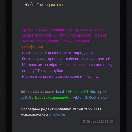
тебе) :
Смотри тут
..
Три пути ведут к знанию: путь размышления –
самый благородный, путь подражания – самый
лёгкий, и путь опыта – самый горький.
(Конфуций)
Во мраке неведомого зреют зародыши
бесконечных горестей... и бесконечных радостей.
Можешь ли ты обратить свой взор к восходящему
солнцу? Тогда радуйся.
И если в конце концов оно ослепит тебя -...
Спасибо сказали:
basil
,
LAKI
,
zima59
,
Виктор53
,
zetta86
,
Воссталкерившийся
,
viktor19
,
Rost-i-slav
Последнее редактирование: 09 сен 2022 11:08
пользователем
Avalokita
.
09 сен 2022 09:20