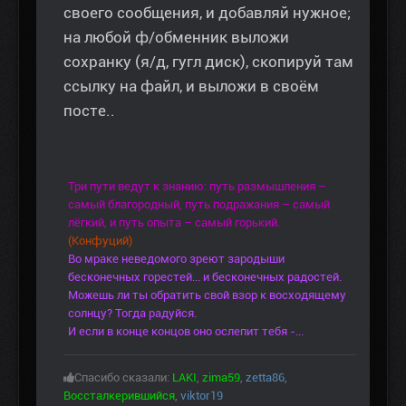
своего сообщения, и добавляй нужное;
на любой ф/обменник выложи
сохранку (я/д, гугл диск), скопируй там
ссылку на файл, и выложи в своём
посте..
Три пути ведут к знанию: путь размышления –
самый благородный, путь подражания – самый
лёгкий, и путь опыта – самый горький.
(Конфуций)
Во мраке неведомого зреют зародыши
бесконечных горестей... и бесконечных радостей.
Можешь ли ты обратить свой взор к восходящему
солнцу? Тогда радуйся.
И если в конце концов оно ослепит тебя -...
Спасибо сказали:
LAKI
,
zima59
,
zetta86
,
Воссталкерившийся
,
viktor19