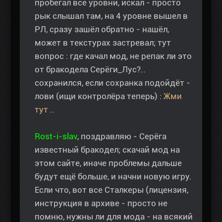
пробегал все уровни, искал - просто
рык слышал там, на 4 уровне вышел в
РЛ, сразу зашёл обратно - нашёл,
может в текстурах застревал; тут
вопрос : где качал мод, не репак ли это
от бракодела Серёги_Лус?..
сохранился, если сохранка подойдёт -
лови (ищи контролёра теперь) :
Жми
тут
..
Rost-i-slav
, поздравляю - Серёга
известный бракодел; скачай мод на
этом сайте, иначе проблемы дальше
будут ещё больше, и начни новую игру.
Если что, вот все Сталкеры (лицензия,
инструкция в архиве - просто не
помню, нужны ли для мода - на всякий