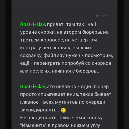
#291999
Rost-i-slav
, привет. там так : на 1
уровне снорки, на втором бюреры, на
третьем кровосос, на четвёртом -
контра, у него коньяк; выложи
сохранку, файл sav нужен - посмотрим,
ещё - переиграть попробуй со снорков
или после их, начиная с бюреров..
Rost-i-slav
, это неважно - один бюрер
просто спрыгивает вниз, такое бывает,
главное - всех мутантов по очереди
ликвидировать..
Не плоди посты, плиз - жми кнопку
"Изменить" в правом нижнем углу