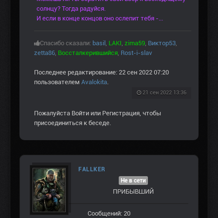
солнцу? Тогда радуйся.
И если в конце концов оно ослепит тебя -...
Спасибо сказали:
basil
,
LAKI
,
zima59
,
Виктор53
,
zetta86
,
Воссталкерившийся
,
Rost-i-slav
Последнее редактирование: 22 сен 2022 07:20
пользователем
Avalokita
.
21 сен 2022 13:36
Пожалуйста
Войти
или
Регистрация
, чтобы
присоединиться к беседе.
FALLKER
Не в сети
ПРИБЫВШИЙ
Сообщений: 20