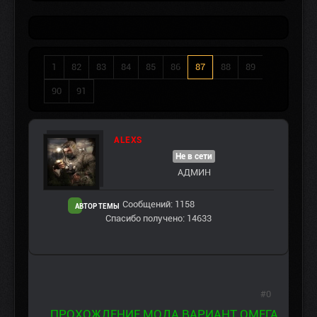
1
82
83
84
85
86
87
88
89
90
91
ALEXS
Не в сети
АДМИН
Сообщений: 1158
АВТОР ТЕМЫ
Спасибо получено: 14633
#0
ПРОХОЖДЕНИЕ МОДА ВАРИАНТ ОМЕГА