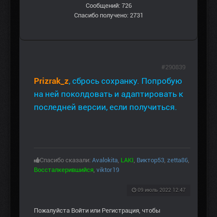
Сообщений: 726
Спасибо получено: 2731
#290839
Prizrak_z
, сбрось сохранку. Попробую
на ней поколдовать и адаптировать к
последней версии, если получиться.
Спасибо сказали:
Avalokita
,
LAKI
,
Виктор53
,
zetta86
,
Воссталкерившийся
,
viktor19
09 июль 2022 12:47
Пожалуйста
Войти
или
Регистрация
, чтобы