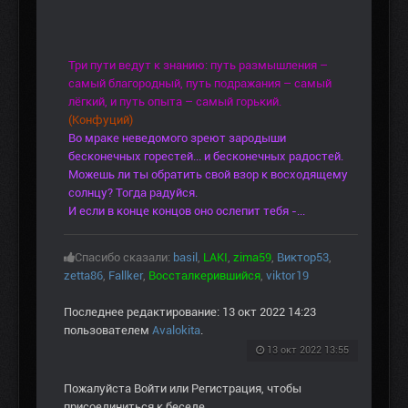
Три пути ведут к знанию: путь размышления –
самый благородный, путь подражания – самый
лёгкий, и путь опыта – самый горький.
(Конфуций)
Во мраке неведомого зреют зародыши
бесконечных горестей... и бесконечных радостей.
Можешь ли ты обратить свой взор к восходящему
солнцу? Тогда радуйся.
И если в конце концов оно ослепит тебя -...
Спасибо сказали:
basil
,
LAKI
,
zima59
,
Виктор53
,
zetta86
,
Fallker
,
Воссталкерившийся
,
viktor19
Последнее редактирование: 13 окт 2022 14:23
пользователем
Avalokita
.
13 окт 2022 13:55
Пожалуйста
Войти
или
Регистрация
, чтобы
присоединиться к беседе.