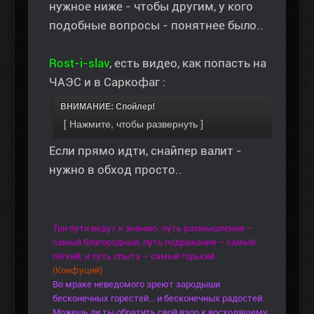
нужное ниже - чтобы другим, у кого
подобные вопросы - понятнее было..
Rost-i-slav
, есть видео, как попасть на
ЧАЭС и в Саркофаг :
ВНИМАНИЕ: Спойлер!
Если прямо идти, снайпер валит -
нужно в обход просто..
Три пути ведут к знанию: путь размышления –
самый благородный, путь подражания – самый
лёгкий, и путь опыта – самый горький.
(Конфуций)
Во мраке неведомого зреют зародыши
бесконечных горестей... и бесконечных радостей.
Можешь ли ты обратить свой взор к восходящему