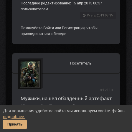
Последнее редактирование: 15 апр 2013 08:37
пользователем
.
15 апр 2013 08:35
Пожалуйста
Войти
или
Регистрация
, чтобы
присоединиться к беседе.
Посетитель
#12110
Мужики, нашел обалденный артефакт
"Вампир", в Покинутой деревне. см.
Для повышения удобства сайта мы используем cookie-файлы
спойлер:
подробнее.
Принять
ВНИМАНИЕ: Спойлер!