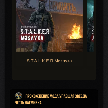
S.T.A.L.K.E.R Миклуха
S.T.A.
Прохождение мода Упавшая Звезда
Честь Наемника