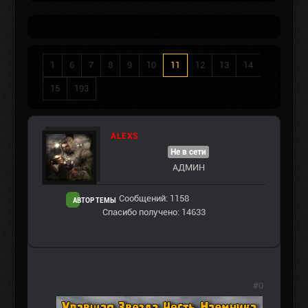
1
6
7
8
9
10
11
12
13
14
15
193
ALEXS
Не в сети
АДМИН
Сообщений: 1158
АВТОР ТЕМЫ
Спасибо получено: 14633
#0