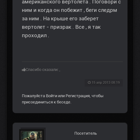
американского вертолета . Поговори с
ним и когда он побежит , беги следрм
за ним . На крыше его заберет
вертолет - призрак . Все , я так
проходил .
Спасибо сказали:
,
15 апр 2013 08:19
Пожалуйста
Войти
или
Регистрация
, чтобы
присоединиться к беседе.
Посетитель