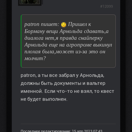
#12099
patron пишет:
Пришел к
Борману вещи Арнольда сдавать,а
диалога нет,я правда снайперку
Арнольда еще на агропроме выкинул
плохая была,может из-за это он
молчит?
patron, а ты все забрал у Арнольда,
должны быть документы и вальтер
именной. Если что-то не взял, то квест
не будет выполнен.
Последнее редактирование: 15 апр 2013 07:43