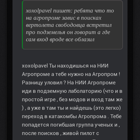
xoxolpavel пишет: ребята что то
на агропроме завис в поисках
вертолета свободовца встретил
про подземелья он говорит а где
сам вход вроде все облазил
xoxolpavel Ты находишься на НИИ
Агропроме а тебе нужно на Агропром !
Разницу уловил ? На НИИ Агропроме
иди в подземную лаболаторию (что и в
простой игре , без модов и вход там же
) , а уже в там ты и найдешь (это легко)
переход в катакомбы Агропрома . Тебе
попадется погибшая группа ученых и ,
после поисков , живой пилот с