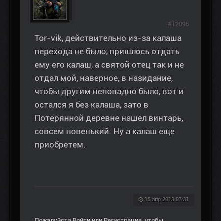
#12096
Tor-vik, действительно из-за калаша
перехода не было, пришлось отдать
ему его калаш, а святой отец так и не
отдал мой, наверное, в назидание,
чтобы другим неповадно было, вот и
остался я без калаша, зато в
Потерянной деревне нашел винтарь,
совсем новенький. Ну а калаш еще
приобретем.
15 апр 2013 07:31
Пожалуйста
Войти
или
Регистрация
, чтобы