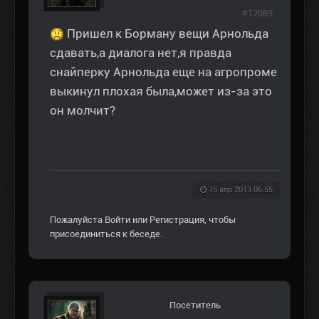
#12089
Пришел к Борману вещи Арнольда
сдавать,а диалога нет,я правда
снайперку Арнольда еще на агропроме
выкинул плохая была,может из-за это
он молчит?
15 апр 2013 06:55
Пожалуйста
Войти
или
Регистрация
, чтобы
присоединиться к беседе.
Посетитель