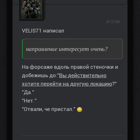
#12108
VELIS71 написал
направление интересует очень?
На форсаже вдоль правой стеночки и
добежишь до:"
Вы действительно
хотите перейти на другую локацию
?"
"Да."
"Нет."
"Отвали, че пристал."