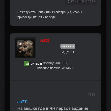
17 март 2012 13:56
Пожалуйста
Войти
или
Регистрация
, чтобы
присоединиться к беседе.
ALEXS
Не в сети
АДМИН
Сообщений: 1158
АВТОР ТЕМЫ
Спасибо получено: 14633
#333
ss77,
На вышке где в ЧН первое задание