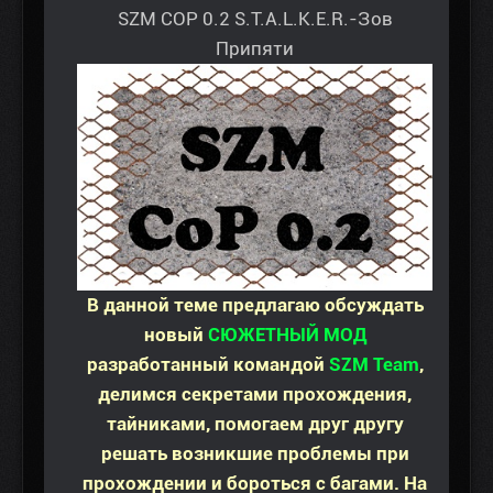
SZM COP 0.2 S.T.A.L.K.E.R.-Зов
Припяти
В данной теме предлагаю обсуждать
новый
CЮЖЕТНЫЙ МОД
разработанный командой
SZM Team
,
делимся секретами прохождения,
тайниками, помогаем друг другу
решать возникшие проблемы при
прохождении и бороться с багами. На