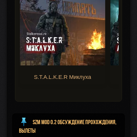
S.T.A.L.K.E.R Миклуха
S.T.A.
SZM mod 0.2 Обсуждение прохождения,
вылеты