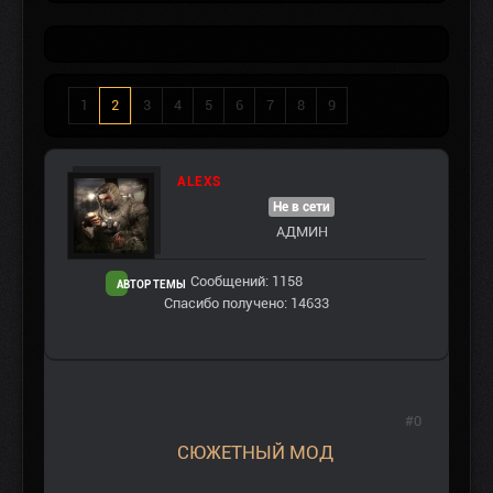
1
2
3
4
5
6
7
8
9
ALEXS
Не в сети
АДМИН
Сообщений: 1158
АВТОР ТЕМЫ
Спасибо получено: 14633
#0
СЮЖЕТНЫЙ МОД