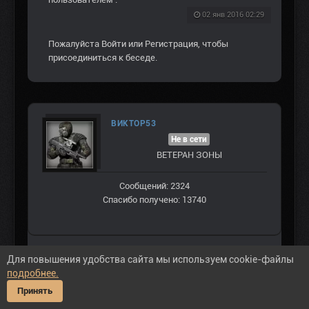
02 янв 2016 02:29
Пожалуйста
Войти
или
Регистрация
, чтобы
присоединиться к беседе.
ВИКТОР53
Не в сети
ВЕТЕРАН ЗOНЫ
Сообщений: 2324
Спасибо получено: 13740
Для повышения удобства сайта мы используем cookie-файлы
подробнее.
#200560
Принять
,
Вылет при переходе с агро на болота