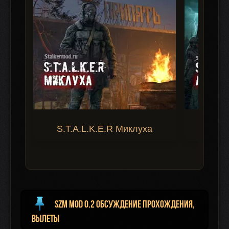
S.T.A.L.K.E.R Миклуха
S.T.A.
SZM mod 0.2 Обсуждение прохождения,
вылеты