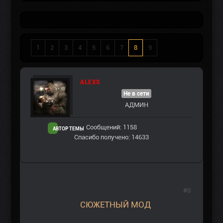
1
2
3
4
5
6
7
8
9
ALEXS
Не в сети
АДМИН
Сообщений: 1158
АВТОР ТЕМЫ
Спасибо получено: 14633
#0
СЮЖЕТНЫЙ МОД