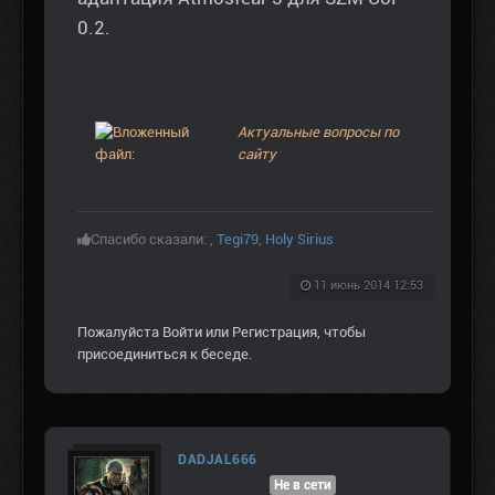
0.2.
Актуальные вопросы по
сайту
Спасибо сказали:
,
Tegi79
,
Holy Sirius
11 июнь 2014 12:53
Пожалуйста
Войти
или
Регистрация
, чтобы
присоединиться к беседе.
DADJAL666
Не в сети