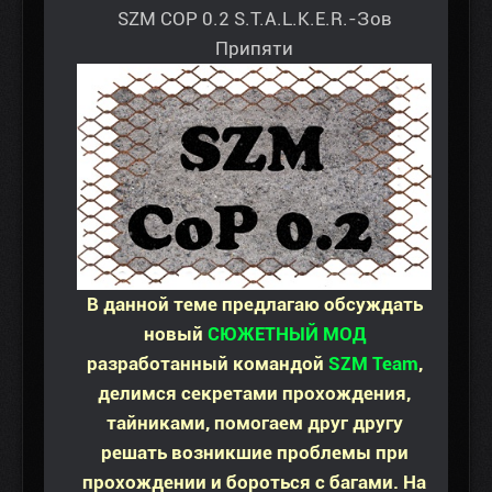
SZM COP 0.2 S.T.A.L.K.E.R.-Зов
Припяти
В данной теме предлагаю обсуждать
новый
CЮЖЕТНЫЙ МОД
разработанный командой
SZM Team
,
делимся секретами прохождения,
тайниками, помогаем друг другу
решать возникшие проблемы при
прохождении и бороться с багами. На