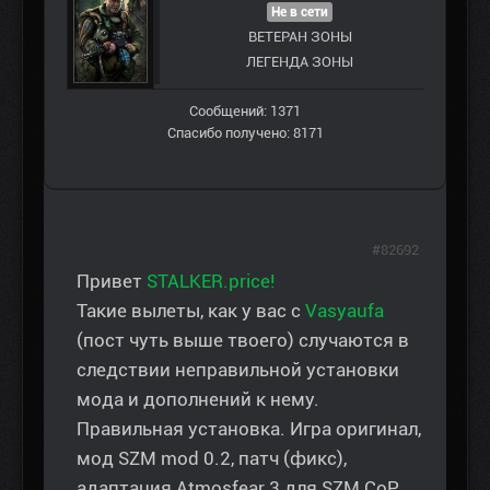
Не в сети
ВЕТЕРАН ЗOНЫ
ЛЕГЕНДА ЗОНЫ
Сообщений: 1371
Спасибо получено: 8171
#82692
Привет
STALKER.price!
Такие вылеты, как у вас с
Vasyaufa
(пост чуть выше твоего) случаются в
следствии неправильной установки
мода и дополнений к нему.
Правильная установка. Игра оригинал,
мод SZM mod 0.2, патч (фикс),
адаптация Atmosfear 3 для SZM CoP