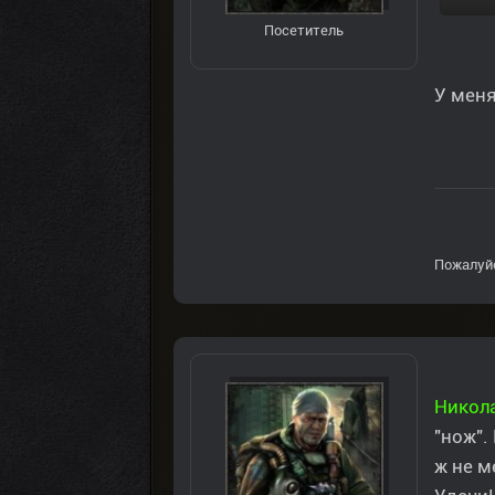
Посетитель
У меня
Пожалуй
Никол
"нож".
ж не м