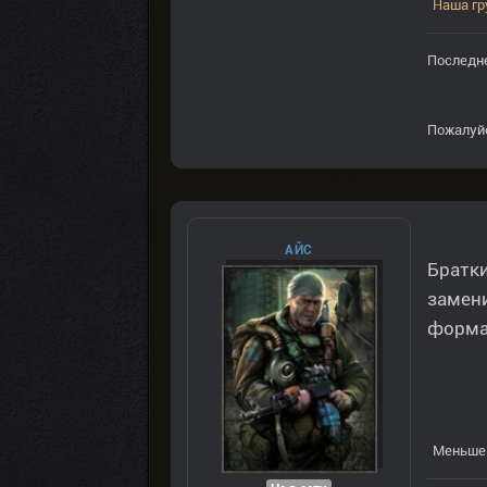
Наша гр
Последне
Пожалуй
AЙС
Братки
замени
форма
Меньше 