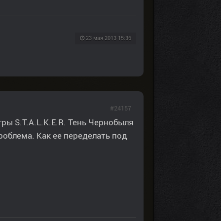
23 мая 2013 15:36
#24157
ры S.T.A.L.K.E.R. Тень Чернобыля
роблема. Как ее переделать под