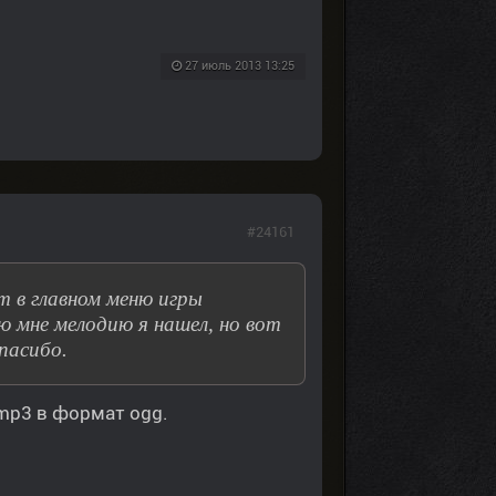
27 июль 2013 13:25
#24161
 в главном меню игры
ю мне мелодию я нашел, но вот
пасибо.
mp3 в формат ogg.