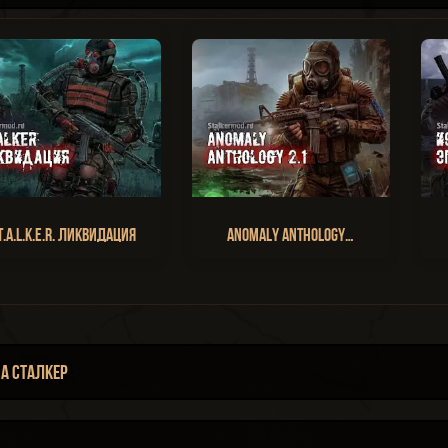
T.A.L.K.E.R. Ликвидация
Anomaly Anthology…
а Сталкер