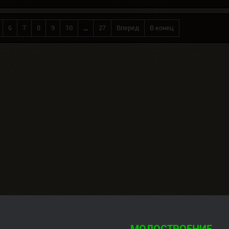
6
7
8
9
10
...
27
Вперед
В конец