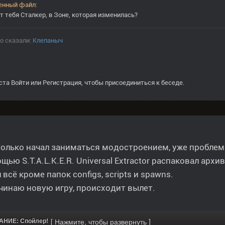
т тебя Сталкер, в Зоне, которая изменилась?
о сказали:
Клепаныч
ста
Войти
или
Регистрация
, чтобы присоединиться к беседе.
только начал заниматься модостроением, уже проблем
щью S.T.A.L.K.E.R. Universal Extractor распаковал архи
 всё кроме папок configs, scripts и spawns.
чинаю новую игру, происходит вылет.
НИЕ: Спойлер!