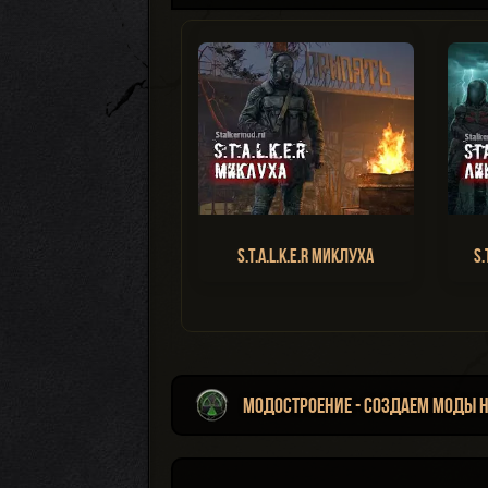
S.T.A.L.K.E.R Миклуха
S.
Модостроение - создаем моды н