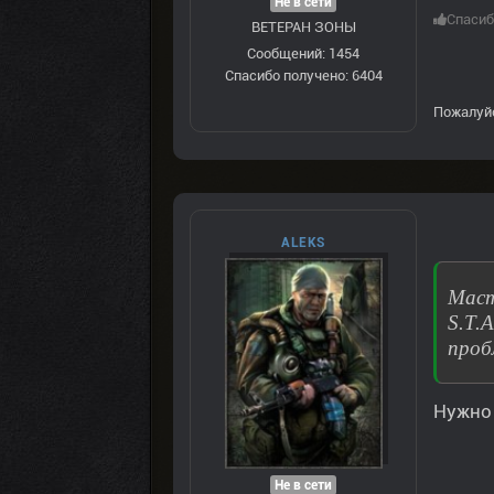
Не в сети
Спасиб
ВЕТЕРАН ЗOНЫ
Сообщений: 1454
Спасибо получено: 6404
Пожалуй
ALEKS
Маст
S.T.
проб
Нужно 
Не в сети