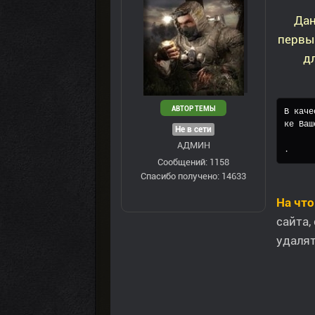
Дан
первы
дл
АВТОР ТЕМЫ
В каче
ке Ваш
Не в сети
АДМИН
.
Сообщений: 1158
Спасибо получено: 14633
На чт
сайта,
удалят