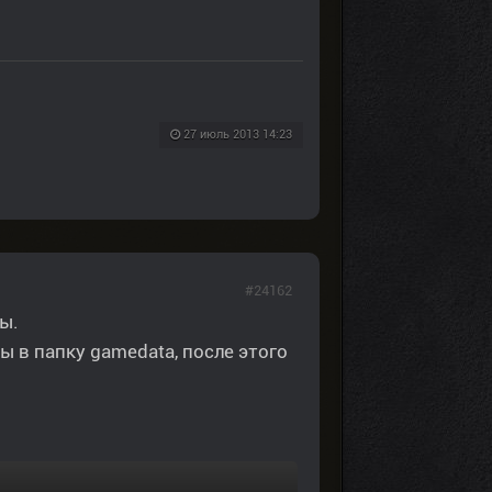
27 июль 2013 14:23
#24162
ы.
вы в папку gamedata, после этого