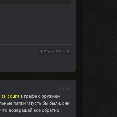
27 июль 2013 14:28
#24165
its_count
в графе с оружием
льные папки? Пусть бы были, они
к что возвращай всё обратно.