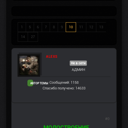
1
5
6
7
8
9
10
11
12
13
14
27
ALEXS
Не в сети
АДМИН
Сообщений: 1158
АВТОР ТЕМЫ
Спасибо получено: 14633
#0
МОДОСТРОЕНИЕ