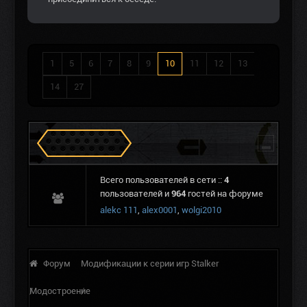
1
5
6
7
8
9
10
11
12
13
14
27
Сталкеров в Зоне
Всего пользователей в сети ::
4
пользователей и
964
гостей на форуме
alekc 111
,
alex0001
,
wolgi2010
Форум
Модификации к серии игр Stalker
Модостроение