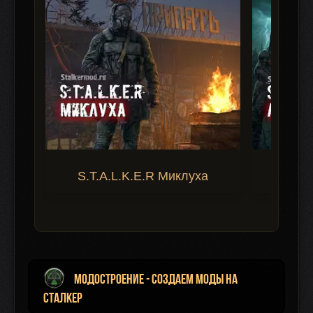
S.T.A.L.K.E.R Миклуха
S.T.A.
Модостроение - создаем моды на
Сталкер