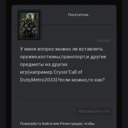
Посетитель
#55299
У меня вопрос:можно ли вставлять
оружие,костюмы,транспорт,и другие
предметы из других
игр(например:Crysis'Call of
Duty,Metro2033)?если можно,то как?
03 фев 2014 17:14
Пожалуйста
Войти
или
Регистрация
, чтобы