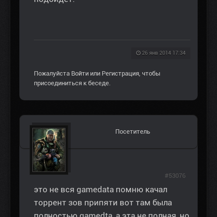
26 янв 2014 17:34
Пожалуйста
Войти
или
Регистрация
, чтобы
присоединиться к беседе.
Посетитель
#53076
это не вся gamedata помню качал
торрент зов припяти вот там была
полностью gamedta, а эта не полная, но