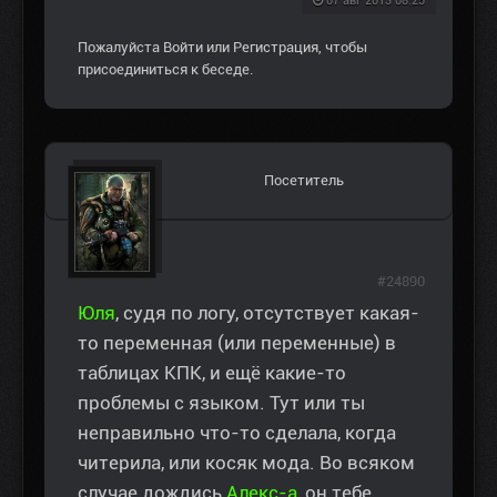
07 авг 2013 08:25
Пожалуйста
Войти
или
Регистрация
, чтобы
присоединиться к беседе.
Посетитель
#24890
Юля
, судя по логу, отсутствует какая-
то переменная (или переменные) в
таблицах КПК, и ещё какие-то
проблемы с языком. Тут или ты
неправильно что-то сделала, когда
читерила, или косяк мода. Во всяком
случае дождись
Алекс-а
, он тебе,