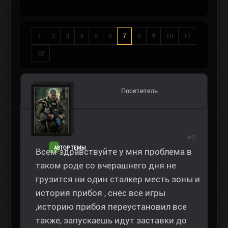
1
2
3
4
5
6
7
8
9
10
11
32
Посетитель
#0
АВТОР ТЕМЫ
Всем здравствуйте у мня проблема в
таком роде со вчерашнего дня не
грузится ни один сталкер месть зоны и
история прибоя , снес все игры
,историю прибоя переустановил все
также, запускаешь идут заставки до