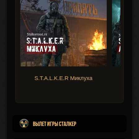
S.T.A.L.K.E.R Миклуха
S.T.A.
Вылет игры Сталкер