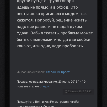
другой путь,т.е. грубо говоря
идешь не прямо, а в обход. Это
нестыковка оригинала с модом, так
кажется. Попробуй, решение искать
надо все равно, и не падай духом.
Удачи! Забыл сказать, проблема может
быть с символами, иногда две скобки
канают, или одна, надо пробовать.
Спасибо сказали:
Клепаныч
,
Крест
,
Последнее редактирование: 23 июль 2013 14:19
пользователем
chujoy
.
23 июль 2013 14:12
Пожалуйста
Войти
или
Регистрация
, чтобы
присоединиться к беседе.