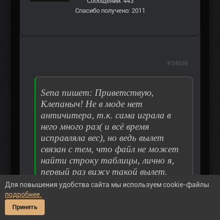
Сообщений: 443
Спасибо получено: 2011
#24895
Sena пишет: Приветствую,
Клепаныч! Не в моде нет
античитера, т.к. сама играла в
него много раз( и всё время
исправляла вес), но ведь вылет
связан с тем, что файл не может
найти строку таблицы, лично я,
первый раз вижу такой вылет.
Для повышения удобства сайта мы используем cookie-файлы
подробнее.
Где правила вес? На что правила?
Принять
Пробовала ли вернуть все правки