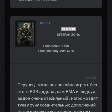
КРЕСТ
Не в сети
ВЕТЕРАН ЗOНЫ
Сообщений: 1798
Спасибо получено: 6260
#23920
Перунец , можешь спокойно играть без
этого RGR аддона , сам RMA и шедоус
аддон очень стабильный , нагромоздят
туеву хучу сомнительных дополнений
от сомнительных авторов , а потом