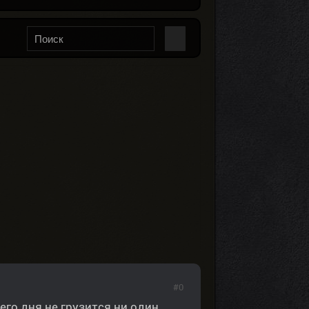
#0
его дня не грузится ни один