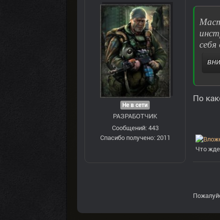
Маст
инст
себя
ВНИ
По как
Не в сети
РАЗРАБОТЧИК
Сообщений: 443
Спасибо получено: 2011
Что жде
Пожалуй