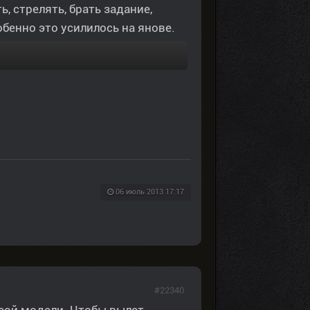
ь, стрелять, брать задание,
собенно это усилилось на янове.
06 июль 2013 17:17
#22340