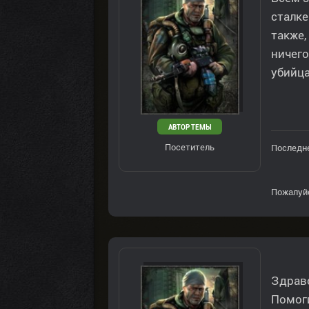
сталке
также,
ничего
убийца
АВТОР ТЕМЫ
Посетитель
Последне
Пожалуй
Здрав
Помоги