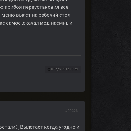
ию прибоя переустановил все
м меню вылет на рабочий стол
оже самое ,скачал мод наемный
07 дек 2012 10:29
#22328
остали(( Вылетает когда угодно и