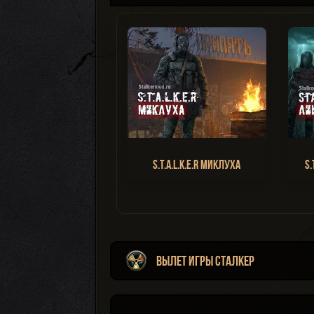
S.T.A.L.K.E.R Миклуха
S.
Вылет игры Сталкер