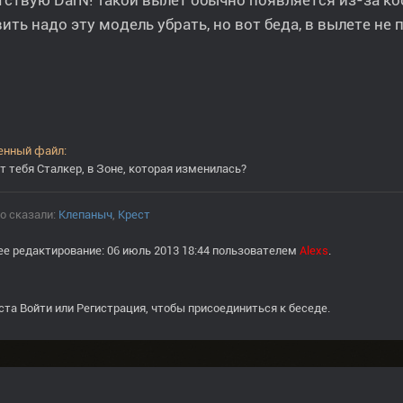
ствую DarN! Такой вылет обычно появляется из-за к
ить надо эту модель убрать, но вот беда, в вылете н
т тебя Сталкер, в Зоне, которая изменилась?
о сказали:
Клепаныч
,
Крест
е редактирование: 06 июль 2013 18:44 пользователем
Alexs
.
ста
Войти
или
Регистрация
, чтобы присоединиться к беседе.