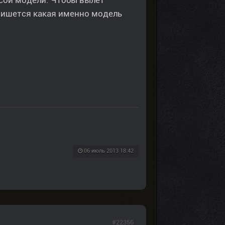
осой модели. Чтобы вылет
е пишется какая именно модель
06 июль 2013 18:42
#22356