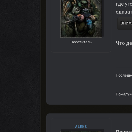
где уг
сдават
ВНИМА
Посетитель
Что де
Последне
Пожалуй
ALEKS