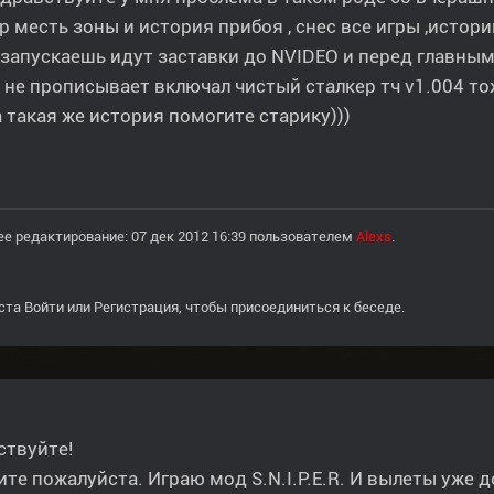
р месть зоны и история прибоя , снес все игры ,истор
 запускаешь идут заставки до NVIDEO и перед главны
 не прописывает включал чистый сталкер тч v1.004 т
 такая же история помогите старику)))
е редактирование: 07 дек 2012 16:39 пользователем
Alexs
.
ста
Войти
или
Регистрация
, чтобы присоединиться к беседе.
ствуйте!
те пожалуйста. Играю мод S.N.I.P.E.R. И вылеты уже д