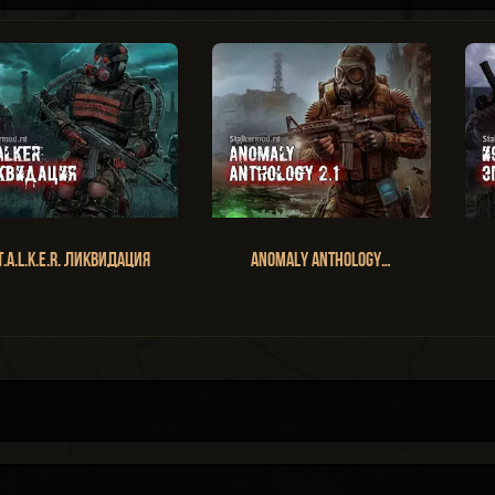
T.A.L.K.E.R. Ликвидация
Anomaly Anthology…