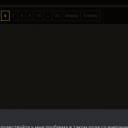
6
7
8
9
10
...
32
Вперед
В конец
дравствуйте у мня проблема в таком роде со вчерашн