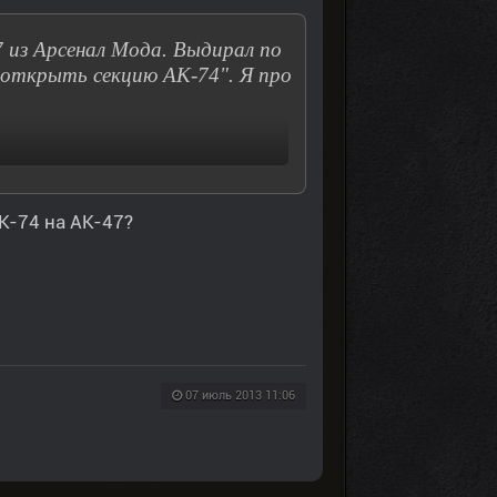
из Арсенал Мода. Выдирал по
 открыть секцию АК-74". Я про
К-74 на АК-47?
07 июль 2013 11:06