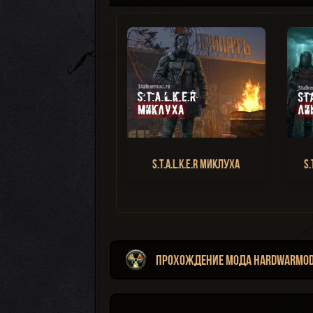
S.T.A.L.K.E.R Миклуха
S.
Прохождение мода HARDWARMO