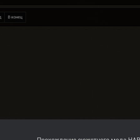
д
В конец