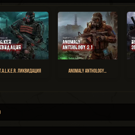
T.A.L.K.E.R. Ликвидация
Anomaly Anthology…
D