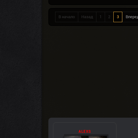
В начало
Назад
1
2
3
Впере
ALEXS