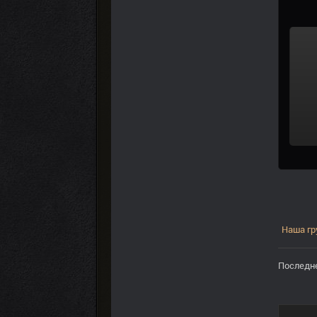
Наша гр
Последне