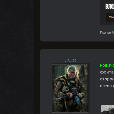
Вло
...W
Пожалуй
ILIA__70
нович
фонтан
сторон
слева 