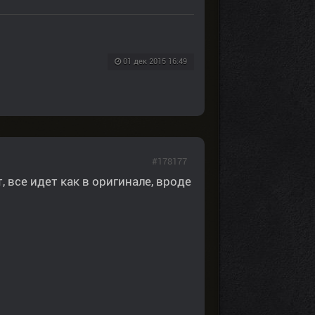
01 дек 2015 16:49
#178177
 все идет как в оригинале, вроде