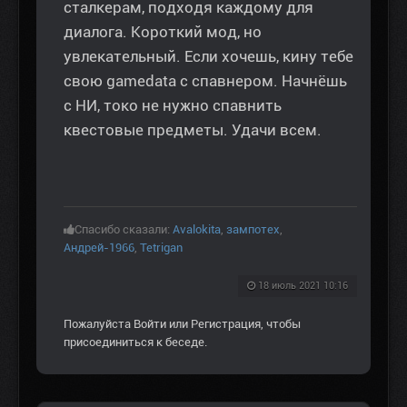
сталкерам, подходя каждому для
диалога. Короткий мод, но
увлекательный. Если хочешь, кину тебе
свою gamedata с спавнером. Начнёшь
с НИ, токо не нужно спавнить
квестовые предметы. Удачи всем.
Спасибо сказали:
Avalokita
,
зампотех
,
Андрей-1966
,
Tetrigan
18 июль 2021 10:16
Пожалуйста
Войти
или
Регистрация
, чтобы
присоединиться к беседе.