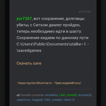
#281658
yur7287
, вот сохранение, долговцы
убиты, с Ситхом диалог пройден,
теперь необходимо идти в шахту.
Сохранение кидаем по данному пути
C:\Users\Public\Documents\stalke~1.-
\savedgames
Скачать save
Наша группа ВКонтакте - Присоединяйтесь!
Спасибо сказали:
Avalokita
,
LAKI
,
zima59
,
ieremia26
,
зампотех
,
Андрей-1966
,
zetta86
,
viktor19