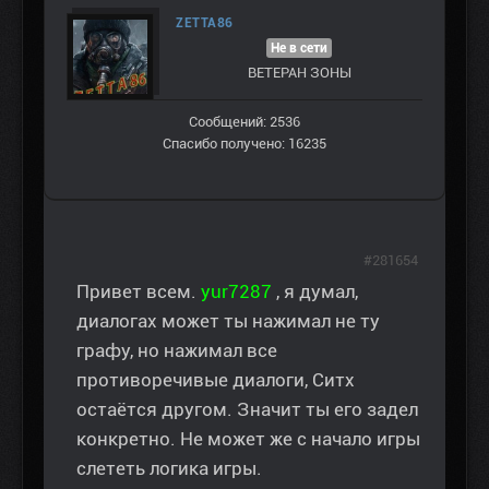
ZETTA86
Не в сети
ВЕТЕРАН ЗOНЫ
Сообщений: 2536
Спасибо получено: 16235
#281654
Привет всем.
yur7287
, я думал,
диалогах может ты нажимал не ту
графу, но нажимал все
противоречивые диалоги, Ситх
остаётся другом. Значит ты его задел
конкретно. Не может же с начало игры
слететь логика игры.