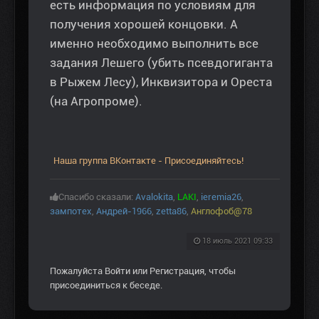
есть информация по условиям для
получения хорошей концовки. А
именно необходимо выполнить все
задания Лешего (убить псевдогиганта
в Рыжем Лесу), Инквизитора и Ореста
(на Агропроме).
Наша группа ВКонтакте - Присоединяйтесь!
Спасибо сказали:
Avalokita
,
LAKI
,
ieremia26
,
зампотех
,
Андрей-1966
,
zetta86
,
Англофоб@78
18 июль 2021 09:33
Пожалуйста
Войти
или
Регистрация
, чтобы
присоединиться к беседе.