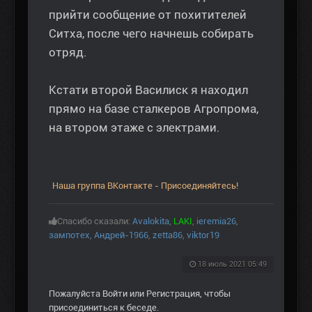
прийти сообщение от похитителей
Ситха, после чего начнешь собирать
отряд.
Кстати второй Василиск я находил
прямо на базе сталкеров Агропрома,
на втором этаже с электрами.
Наша группа ВКонтакте - Присоединяйтесь!
Спасибо сказали:
Avalokita
,
LAKI
,
ieremia26
,
зампотех
,
Андрей-1966
,
zetta86
,
viktor19
18 июль 2021 05:49
Пожалуйста
Войти
или
Регистрация
, чтобы
присоединиться к беседе.