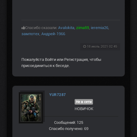
Спасибо сказали:
Avalokita
,
zima59
,
ieremia26
,
зампотех
,
Андрей-1966
18 июль 2021 02:45
Пожалуйста
Войти
или
Регистрация
, чтобы
присоединиться к беседе.
YUR7287
Не в сети
НОВИЧОК
Сообщений: 125
Спасибо получено: 69