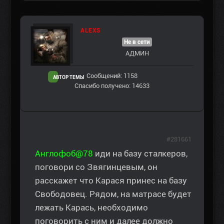
ALEXS
Не в сети
АДМИН
Сообщений: 1158
АВТОР ТЕМЫ
Спасибо получено: 14633
#281661
Англофоб@78
иди на базу сталкеров,
поговори со Звягинцевым, он
расскажет что Карася принес на базу
Свободовец. Рядом, на матрасе будет
лежать Карась, необходимо
поговорить с ним и далее должно