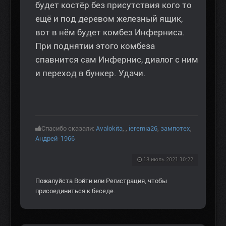
будет костёр без присутствия кого то
ещё и под деревом железный ящик,
вот в нём будет комбез Инферниса.
При поднятии этого комбеза
спавнится сам Инфернис, диалог с ним
и переход в бункер. Удачи.
Спасибо сказали:
Avalokita
,
,
ieremia26
,
зампотех
,
Андрей-1966
18 июль 2021 10:22
Пожалуйста
Войти
или
Регистрация
, чтобы
присоединиться к беседе.