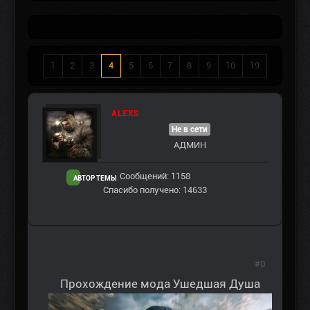
1
2
3
4
5
6
7
8
9
10
19
ALEXS
Не в сети
АДМИН
Сообщений: 1158
АВТОР ТЕМЫ
Спасибо получено: 14633
#0
Прохождение мода Ушедшая Душа