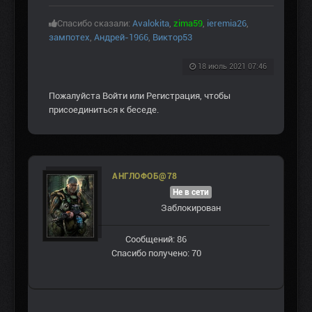
Спасибо сказали:
Avalokita
,
zima59
,
ieremia26
,
зампотех
,
Андрей-1966
,
Виктор53
18 июль 2021 07:46
Пожалуйста
Войти
или
Регистрация
, чтобы
присоединиться к беседе.
АНГЛОФОБ@78
Не в сети
Заблокирован
Сообщений: 86
Спасибо получено: 70