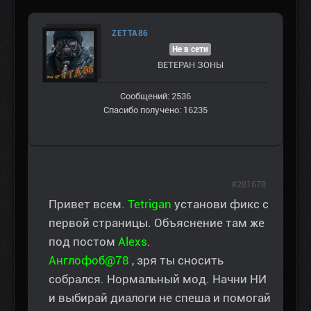
ZETTA86
Не в сети
ВЕТЕРАН ЗOНЫ
Сообщений: 2536
Спасибо получено: 16235
#281678
Привет всем.
Tetrigan
установи фикс с
первой страницы. Объяснение там же
под постом
Alexs
.
Англофоб@78
, зря ты сносить
собрался. Нормальный мод. Начни НИ
и выбирай диалоги не спеша и помогай