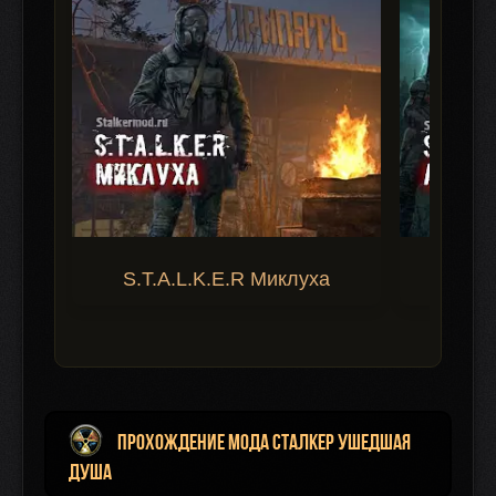
S.T.A.L.K.E.R Миклуха
S.T.A.
Прохождение мода Сталкер Ушедшая
Душа