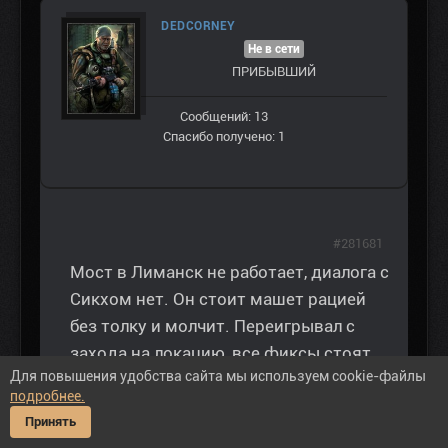
DEDCORNEY
Не в сети
ПРИБЫВШИЙ
Сообщений: 13
Спасибо получено: 1
#281681
Мост в Лиманск не работает, диалога с
Сикхом нет. Он стоит машет рацией
без толку и молчит. Переигрывал с
захода на локацию, все фиксы стоят.
Для повышения удобства сайта мы используем cookie-файлы
Встречал кто-нибудь такое?
подробнее.
Принять