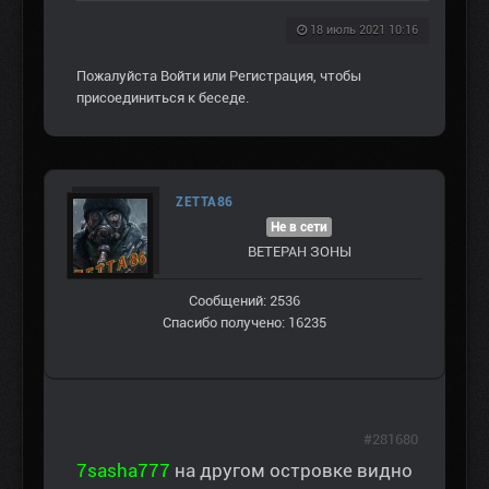
18 июль 2021 10:16
Пожалуйста
Войти
или
Регистрация
, чтобы
присоединиться к беседе.
ZETTA86
Не в сети
ВЕТЕРАН ЗOНЫ
Сообщений: 2536
Спасибо получено: 16235
#281680
7sasha777
на другом островке видно