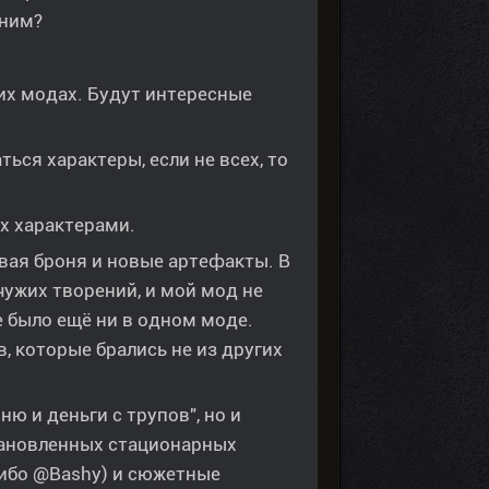
жним?
угих модах. Будут интересные
ся характеры, если не всех, то
их характерами.
вая броня и новые артефакты. В
ужих творений, и мой мод не
не было ещё ни в одном моде.
, которые брались не из других
 и деньги с трупов", но и
тановленных стационарных
сибо @Bashy) и сюжетные