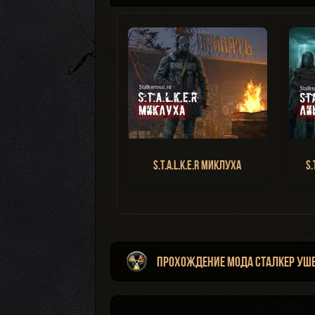
S.T.A.L.K.E.R Миклуха
S.
Прохождение мода Сталкер Уш