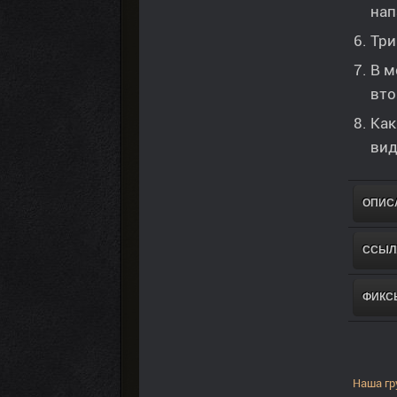
нап
Три
В м
вто
Как
вид
ОПИС
ССЫЛ
ФИКС
Наша гр