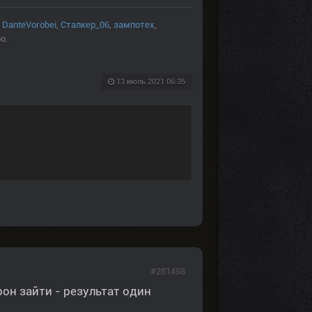
,
DanteVorobei
,
Сталкер_06
,
зампотех
,
о.
13 июль 2021 06:35
#281458
рон зайти - результат один