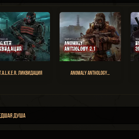
T.A.L.K.E.R. Ликвидация
Anomaly Anthology…
едшая Душа