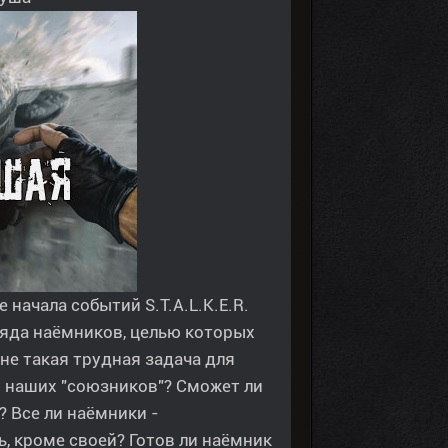
начала событий S.T.A.L.K.E.R.
ряда наёмников, целью которых
 не такая трудная задача для
ры наших "союзников"? Сможет ли
? Все ли наёмники -
, кроме своей? Готов ли наёмник