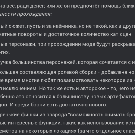
на всё, ради денег; или же он предпочтёт помощь бли
нности прохождения:
ый сюжет, пусть и за наёмника, но не такой, как в др
етные повороты и достаточное количество кат.сцен.
ые персонажи, при прохождении мода будут раскрывать
гих.
учка большинства персонажей, которая сочетается с 
ольшая составляющая ролевой сборки - добавлена но
е время многие любят позаимствовать некоторое из ч
л исключением. Но так же есть и авторское - то, чего 
бенно это относится к большинству новых артефактов
ов. И среди брони есть достаточно нового.
ренькие фишки из разряда "возможность снимать броню
ые интересные функции, такие как использование ус
емётов на некоторых локациях (за что отдельное спа