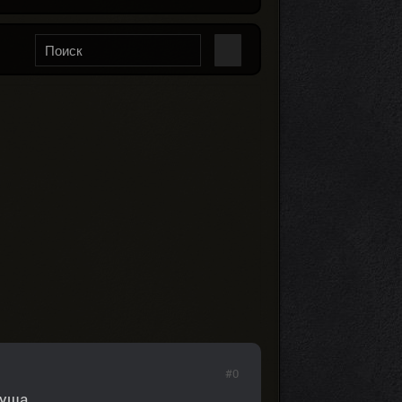
#0
Душа