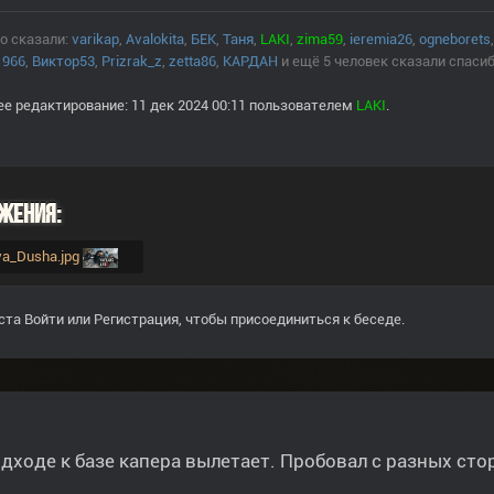
о сказали:
varikap
,
Avalokita
,
БЕК
,
Таня
,
LAKI
,
zima59
,
ieremia26
,
ogneborets
1966
,
Виктор53
,
Prizrak_z
,
zetta86
,
КАРДАН
и ещё 5 человек сказали спасиб
е редактирование: 11 дек 2024 00:11 пользователем
LAKI
.
жения:
aya_Dusha.jpg
ста
Войти
или
Регистрация
, чтобы присоединиться к беседе.
дходе к базе капера вылетает. Пробовал с разных сто