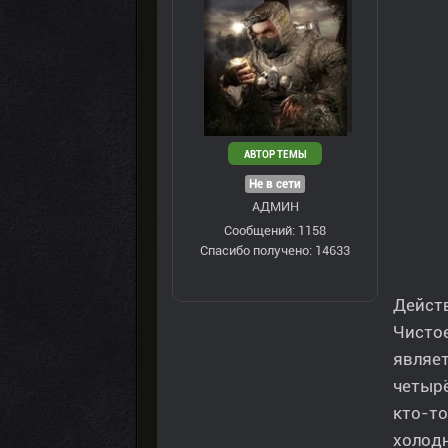
АВТОР ТЕМЫ
Не в сети
АДМИН
Сообщений: 1158
Спасибо получено: 14633
Действ
Чистое
являет
четырё
кто-то
холодн