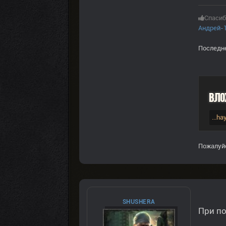
Спасиб
Андрей-
Последне
Вло
...h
Пожалуй
SHUSHERA
При по