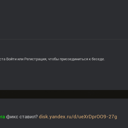
ста
Войти
или
Регистрация
, чтобы присоединиться к беседе.
ra
фикс ставил?
disk.yandex.ru/d/ueXrDprOO9-27g