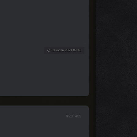
13 июль 2021 07:45
#281459