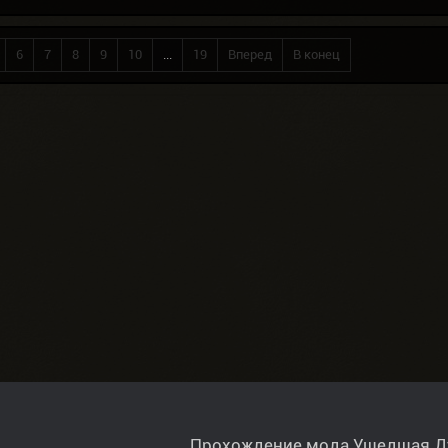
6
7
8
9
10
...
19
Вперед
В конец
Прохождение мода Ушедшая 