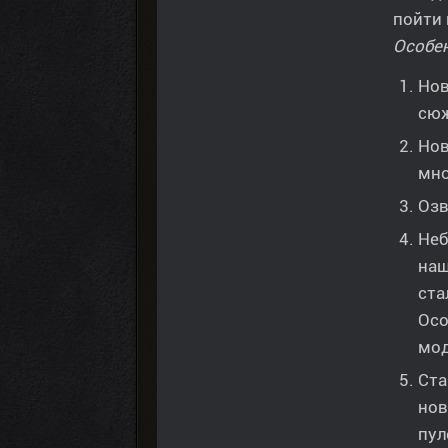
пойти 
Особе
Нов
сюж
Нов
мно
Озв
Неб
наш
ста
Осо
мод
Ста
нов
пул