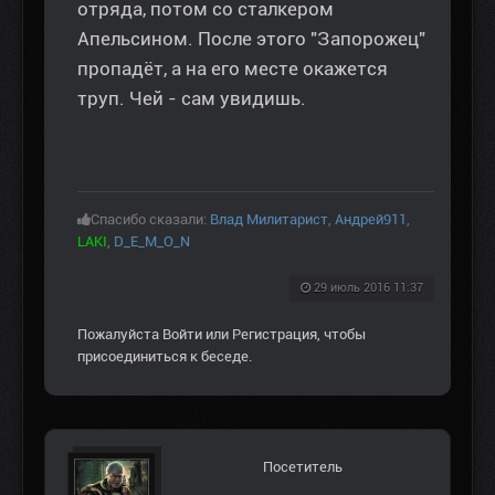
отряда, потом со сталкером
Апельсином. После этого "Запорожец"
пропадёт, а на его месте окажется
труп. Чей - сам увидишь.
Спасибо сказали:
Влад Милитарист
,
Андрей911
,
LAKI
,
D_E_M_O_N
29 июль 2016 11:37
Пожалуйста
Войти
или
Регистрация
, чтобы
присоединиться к беседе.
Посетитель