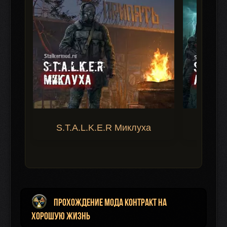
S.T.A.L.K.E.R Миклуха
S.T.A.
Прохождение мода Контракт на
Хорошую Жизнь