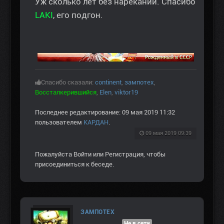
Уж сколько лет без нареканий. Спасибо
LAKI
, его подгон.
Спасибо сказали:
continent
,
зампотех
,
Воссталкерившийся
,
Elen
,
viktor19
Последнее редактирование: 09 мая 2019 11:32
пользователем
КАРДАН
.
09 мая 2019 09:39
Пожалуйста
Войти
или
Регистрация
, чтобы
присоединиться к беседе.
ЗАМПОТЕХ
Не в сети