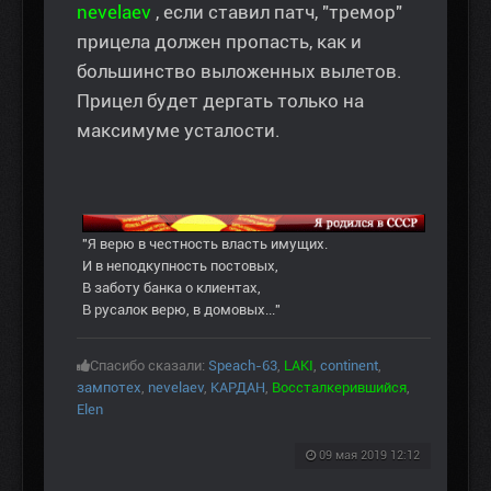
nevelaev
, если ставил патч, "тремор"
прицела должен пропасть, как и
большинство выложенных вылетов.
Прицел будет дергать только на
максимуме усталости.
"Я верю в честность власть имущих.
И в неподкупность постовых,
В заботу банка о клиентах,
В русалок верю, в домовых..."
Спасибо сказали:
Speach-63
,
LAKI
,
continent
,
зампотех
,
nevelaev
,
КАРДАН
,
Воссталкерившийся
,
Elen
09 мая 2019 12:12