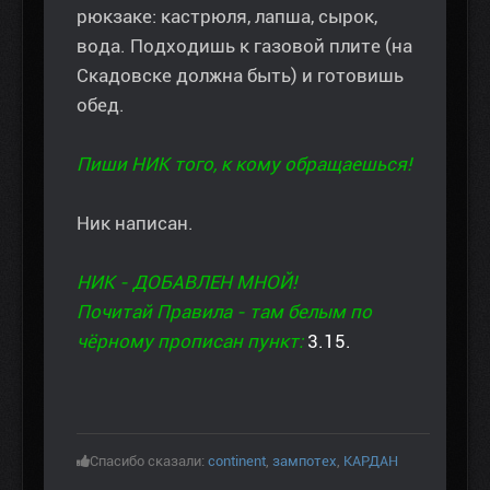
рюкзаке: кастрюля, лапша, сырок,
вода. Подходишь к газовой плите (на
Скадовске должна быть) и готовишь
обед.
Пиши НИК того, к кому обращаешься!
Ник написан.
НИК - ДОБАВЛЕН МНОЙ!
Почитай Правила - там белым по
чёрному прописан пункт:
3.15.
Спасибо сказали:
continent
,
зампотех
,
КАРДАН