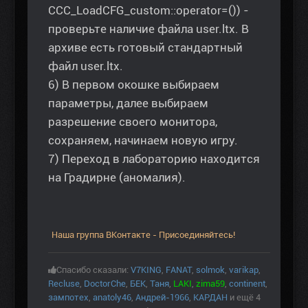
CCC_LoadCFG_custom::operator=()) -
проверьте наличие файла user.ltx. В
архиве есть готовый стандартный
файл user.ltx.
6) В первом окошке выбираем
параметры, далее выбираем
разрешение своего монитора,
сохраняем, начинаем новую игру.
7) Переход в лабораторию находится
на Градирне (аномалия).
Наша группа ВКонтакте - Присоединяйтесь!
Спасибо сказали:
V7KING
,
FANAT
,
solmok
,
varikap
,
Recluse
,
DoctorChe
,
БЕК
,
Таня
,
LAKI
,
zima59
,
continent
,
зампотех
,
anatoly46
,
Андрей-1966
,
КАРДАН
и ещё 4