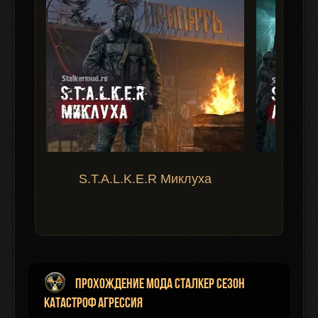
S.T.A.L.K.E.R Миклуха
S.T.A.
Прохождение мода Сталкер Сезон
катастроф Агрессия