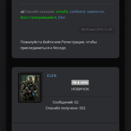
Спасибо сказали:
zima59
,
continent
,
зампотех
,
Воссталкерившийся
,
Elen
09 мая 2019 12:20
Пожалуйста
Войти
или
Регистрация
, чтобы
присоединиться к беседе.
ELEN
Не в сети
НОВИЧОК
Сообщений: 62
Спасибо получено: 552