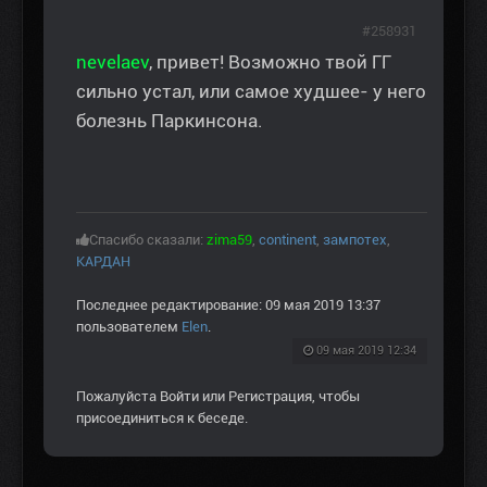
#258931
nevelaev
, привет! Возможно твой ГГ
сильно устал, или самое худшее- у него
болезнь Паркинсона.
Спасибо сказали:
zima59
,
continent
,
зампотех
,
КАРДАН
Последнее редактирование: 09 мая 2019 13:37
пользователем
Elen
.
09 мая 2019 12:34
Пожалуйста
Войти
или
Регистрация
, чтобы
присоединиться к беседе.