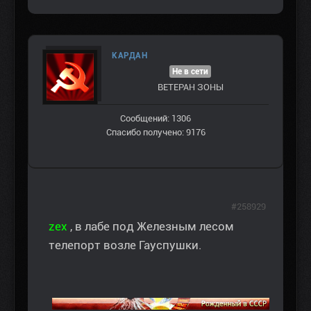
КАРДАН
Не в сети
ВЕТЕРАН ЗOНЫ
Сообщений: 1306
Спасибо получено: 9176
#258929
zex
, в лабе под Железным лесом
телепорт возле Гауспушки.