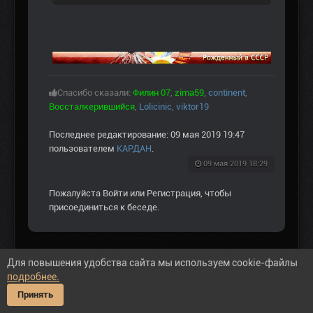
Спасибо сказали:
Филин 07
,
zima59
,
continent
,
Воссталкерившийся
,
Lolicinic
,
viktor19
Последнее редактирование: 09 мая 2019 19:47
пользователем
КАРДАН
.
09 мая 2019 18:29
Пожалуйста
Войти
или
Регистрация
, чтобы
присоединиться к беседе.
Для повышения удобства сайта мы используем cookie-файлы
LOLICINIC
подробнее.
Не в сети
Принять
ПРИБЫВШИЙ