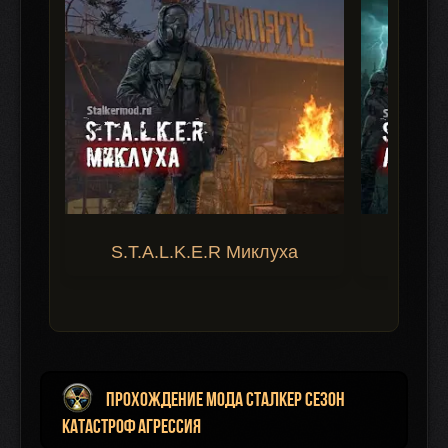
S.T.A.L.K.E.R Миклуха
S.T.A.
Прохождение мода Сталкер Сезон
катастроф Агрессия