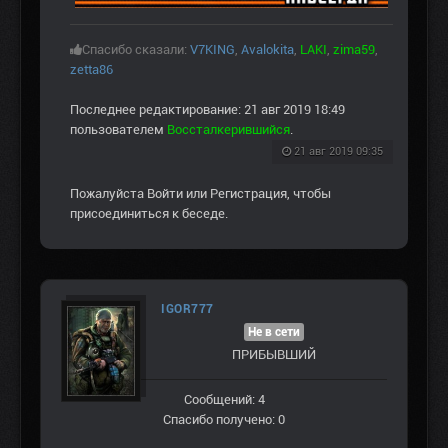
Спасибо сказали:
V7KING
,
Avalokita
,
LAKI
,
zima59
,
zetta86
Последнее редактирование: 21 авг 2019 18:49
пользователем
Воссталкерившийся
.
21 авг 2019 09:35
Пожалуйста
Войти
или
Регистрация
, чтобы
присоединиться к беседе.
IGOR777
Не в сети
ПРИБЫВШИЙ
Сообщений: 4
Спасибо получено: 0