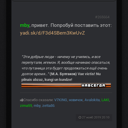
#265664
mby
, привет. Попробуй поставить этот:
yadi.sk/d/F3d4SBem3KwUvZ
"Эти добрые люди - ничему не учились, и все
перепутали, игемон. Я, вообще начинаю опасаться,
что путаница эта будет продолжаться ещё очень
долгое время..."
(М.А. Булгаков)
Vae victis! Nu
pilnais abzaz, kungi un kundze!
Спасибо сказали:
V7KING
,
новичок
,
Avalokita
,
LAKI
,
zima59
,
mby
,
zetta86
27 нояб 2019 20:10