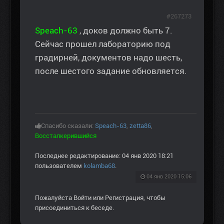
#267273
Speach-63
, доков должно быть 7.
Сейчас прошел лабораторию под
градирней, документов надо шесть,
после шестого задание обновляется.
Спасибо сказали:
Speach-63
,
zetta86
,
Воссталкерившийся
Последнее редактирование: 04 янв 2020 18:21
пользователем
kolamba68
.
04 янв 2020 15:06
Пожалуйста
Войти
или
Регистрация
, чтобы
присоединиться к беседе.