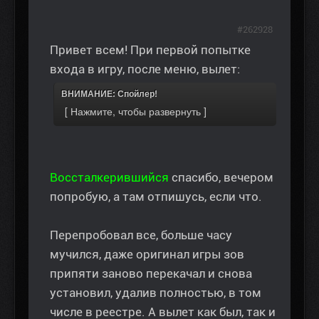
#262928
Привет всем! При первой попытке
входа в игру, после меню, вылет:
ВНИМАНИЕ: Спойлер!
Воссталкерившийся
спасибо, вечером
попробую, а там отпишусь, если что.
Перепробовал все, больше часу
мучился, даже оригинал игры зов
припяти заново перекачал и снова
установил, удалив полностью, в том
числе в реестре. А вылет как был, так и