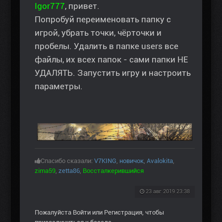
Igor777
, привет.
Попробуй переименовать папку с
игрой, убрать точки, чёрточки и
пробелы. Удалить в папке users все
файлы, их всех папок - сами папки НЕ
УДАЛЯТЬ. Запустить игру и настроить
параметры.
Спасибо сказали:
V7KING
,
новичок
,
Avalokita
,
zima59
,
zetta86
,
Воссталкерившийся
23 авг 2019 23:38
Пожалуйста
Войти
или
Регистрация
, чтобы