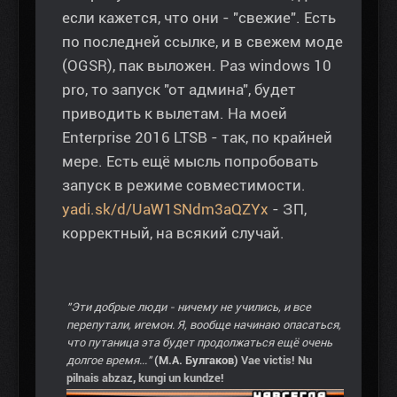
если кажется, что они - "свежие". Есть
по последней ссылке, и в свежем моде
(OGSR), пак выложен. Раз windows 10
pro, то запуск "от админа", будет
приводить к вылетам. На моей
Enterprise 2016 LTSB - так, по крайней
мере. Есть ещё мысль попробовать
запуск в режиме совместимости.
yadi.sk/d/UaW1SNdm3aQZYx
- ЗП,
корректный, на всякий случай.
"Эти добрые люди - ничему не учились, и все
перепутали, игемон. Я, вообще начинаю опасаться,
что путаница эта будет продолжаться ещё очень
долгое время..."
(М.А. Булгаков)
Vae victis! Nu
pilnais abzaz, kungi un kundze!