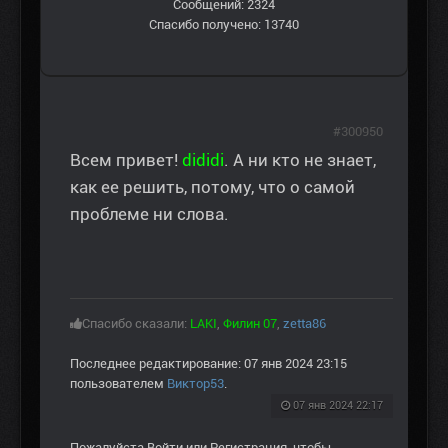
Сообщений: 2324
Спасибо получено: 13740
#300950
Всем привет!
dididi
. А ни кто не знает,
как ее решить, потому, что о самой
проблеме ни слова.
Спасибо сказали:
LAKI
,
Филин 07
,
zetta86
Последнее редактирование: 07 янв 2024 23:15
пользователем
Виктор53
.
07 янв 2024 22:17
Пожалуйста
Войти
или
Регистрация
, чтобы