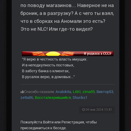
по поводу магазинов... Наверное не на
броник, а в разгрузку? А с чего ты взял,
что в сборках на Аномали это есть?
Это не NLC! Или где-то видел?
"Я верю в честность власть имущих.
И в неподкупность постовых,
В заботу банка о клиентах,
В русалок верю, в домовых..."
Спасибо сказали:
Avalokita
,
LAKI
,
zima59
,
Виктор53
,
zetta86
,
Воссталкерившийся
,
Shuriks1
09 янв 2024 13:41
Пожалуйста
Войти
или
Регистрация
, чтобы
присоединиться к беседе.