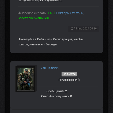
В русалок верю, в домовых..."
Спасибо сказали:
LAKI
,
Виктор53
,
zetta86
,
Воссталкерившийся
15 янв 2024 06:16
Пожалуйста
Войти
или
Регистрация
, чтобы
присоединиться к беседе.
KOLJAN333
Не в сети
ПРИБЫВШИЙ
Сообщений: 2
Спасибо получено: 0