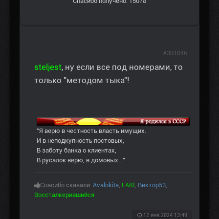
Спасибо получено: 15078
#301046
steljest
, ну если все под номерами, то
только "методом тыка"!
"Я верю в честность власть имущих.
И в неподкупность постовых,
В заботу банка о клиентах,
В русалок верю, в домовых..."
Спасибо сказали:
Avalokita
,
LAKI
,
Виктор53
,
Воссталкерившийся
12 янв 2024 13:49