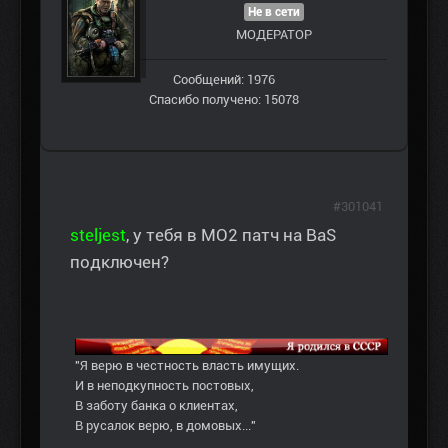
Не в сети
МОДЕРАТОР
Сообщений: 1976
Спасибо получено: 15078
#301041
steljest
, у тебя в МО2 патч на BaS
подключен?
"Я верю в честность власть имущих.
И в неподкупность постовых,
В заботу банка о клиентах,
В русалок верю, в домовых..."