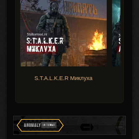
S.T.A.L.K.E.R Миклуха
S.T.A.
ANOMALY
(6 ТЕМЫ)