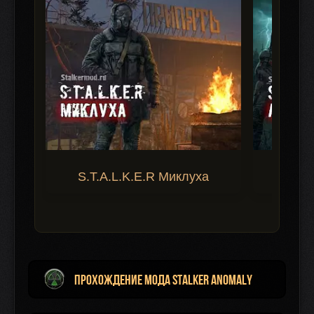
S.T.A.L.K.E.R Миклуха
S.T.A.
Прохождение мода Stalker Anomaly