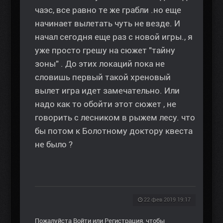
чаэс, все равно те же грабли .но еще
начинает вылетать чуть не везде. И
начал сегодня еще раз с новой игры., я
уже просто грешу на сюжет "тайну
зоны" . До этих локаций пока не
словишь первый такой хреновый
вылет игра идет замечательно. Или
надо как то обойти этот сюжет , не
говорить с лесником в рыжем лесу. что
бы потом к Болотному доктору квеста
не было ?
22 фев 2019 19:17
Пожалуйста
Войти
или
Регистрация
, чтобы