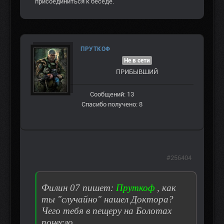
присоединиться к беседе.
ПРУТКОФ
Не в сети
ПРИБЫВШИЙ
Сообщений: 13
Спасибо получено: 8
#256404
Филин 07 пишет:
Пруткоф
, как
ты "случайно" нашел Доктора?
Чего тебя в пещеру на Болотах
понесло