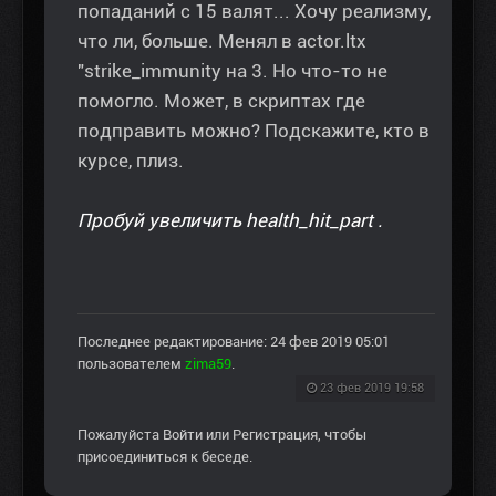
попаданий с 15 валят... Хочу реализму,
что ли, больше. Менял в actor.ltx
"strike_immunity на 3. Но что-то не
помогло. Может, в скриптах где
подправить можно? Подскажите, кто в
курсе, плиз.
Пробуй увеличить health_hit_part .
Последнее редактирование: 24 фев 2019 05:01
пользователем
zima59
.
23 фев 2019 19:58
Пожалуйста
Войти
или
Регистрация
, чтобы
присоединиться к беседе.