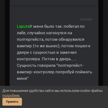
#256489
Laputa
У меня было так: побегал по
лабе, случайно наткнулся на
полтергейста, потом обнаружился
вампир (то же вынес), потом пошел к
двери с сущностью и замочил
контролера. Потом в дверь ....
Сущность говорила "полтергейст-
вампир-контролер попробуй поймать
меня"
Для повышения удобства сайта мы используем cookie-файлы
подробнее.
Принять
Спасибо сказали:
Laputa