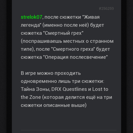
#256259
strelok07
, после сюжетки "Живая
легенда" (именно после неё) будет
сюжетка "Смертный грех"
(поспрашиваешь местных о странном
типе), после "Смертного греха" будет
сюжетка "Операция послесвечение"
В игре можно проходить
одновременно лишь три сюжетки:
Тайна Зоны, DRX Questlines и Lost to
the Zone (которая делится ещё на три
сюжетки описанные выше)