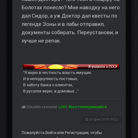
Болотах понесло? Мне наводку на него
дал Сидор, а уж Доктор дал квесты по
легенде Зоны и в лабы отправил,
документы собирать. Переустанови, и
лучше не репак.
"Я верю в честность власть имущих.
И в неподкупность постовых,
В заботу банка о клиентах,
В русалок верю, в домовых..."
Спасибо сказали:
LAKI
,
Воссталкерившийся
26 фев 2019 09:52
Пожалуйста
Войти
или
Регистрация
, чтобы