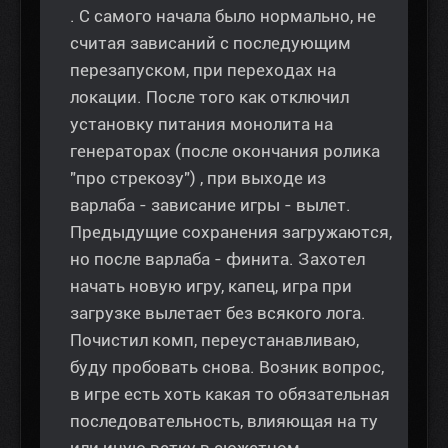
. С самого начала было нормально, не
считая зависаний с последующим
перезапуском, при переходах на
локации. После того как отключил
установку питания монолита на
генераторах (после окончания ролика
"про стрекозу") , при выходе из
варлаба - зависание игры - вылет.
Предыдущие сохранения загружаются,
но после варлаба - финита. Захотел
начать новую игру, капец, игра при
загрузке вылетает без всякого лога.
Почистил комп, переустанавливаю,
буду пробовать снова. Возник вопрос,
в игре есть хоть какая то обязательная
последовательность, влияющая на ту
или иную ветку в сюжетном