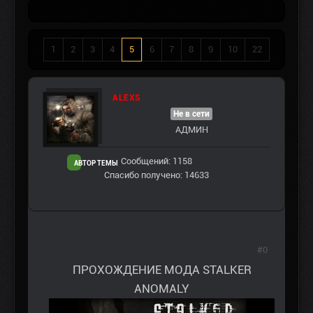
1
2
3
4
5
6
7
8
9
10
22
ALEXS
Не в сети
АДМИН
Сообщений: 1158
АВТОР ТЕМЫ
Спасибо получено: 14633
#0
ПРОХОЖДЕНИЕ МОДА STALKER
ANOMALY