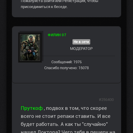
Пожалуйста
Войти
или
Регистрация
, чтобы
присоединиться к беседе.
ФИЛИН 07
Не в сети
МОДЕРАТОР
Сообщений: 1976
Спасибо получено: 15078
#256400
Пруткоф
, подвох в том, что скорее
всего не стоит репаки ставить. И все
будет работать. А как ты "случайно"
нашел Доктора? Чего тебя в пещеру на