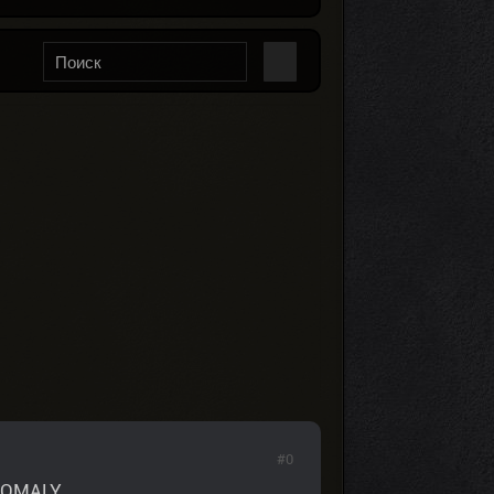
#0
NOMALY