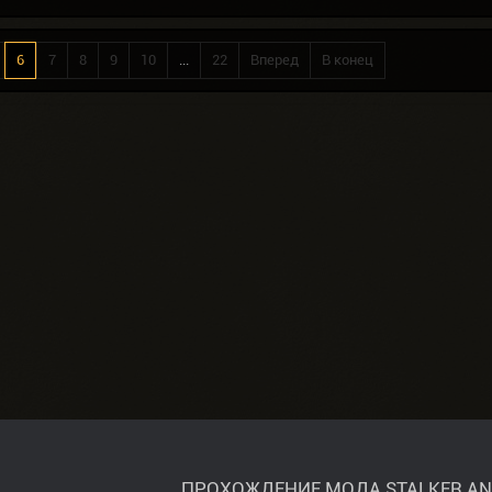
6
7
8
9
10
...
22
Вперед
В конец
ПРОХОЖДЕНИЕ МОДА STALKER A