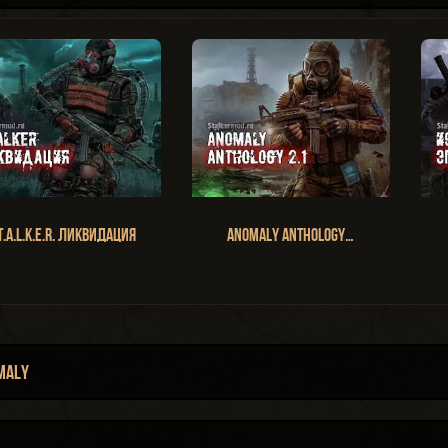
T.A.L.K.E.R. Ликвидация
Anomaly Anthology…
maly