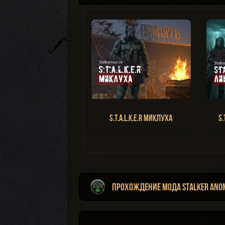
S.T.A.L.K.E.R Миклуха
S.
Прохождение мода Stalker Ano