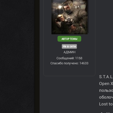
АВТОР ТЕМЫ
Не в сети
АДМИН
Сообщений: 1158
Спасибо получено: 14633
S.T.A.
Open X
польз
оболоч
Lost t