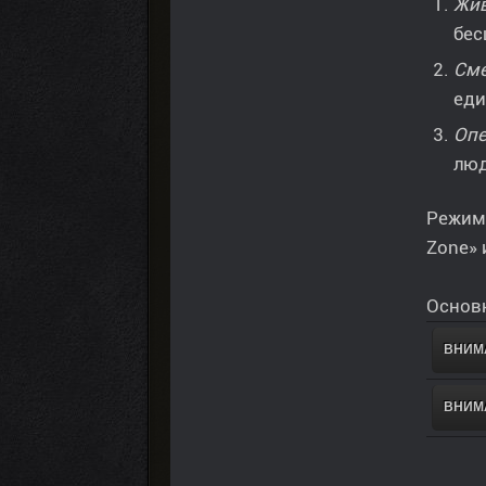
Жив
бес
Сме
еди
Опе
люд
Режим 
Zone» 
Основн
ВНИМА
ВНИМА