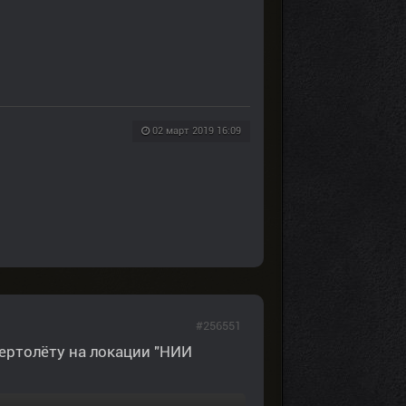
02 март 2019 16:09
#256551
вертолёту на локации "НИИ