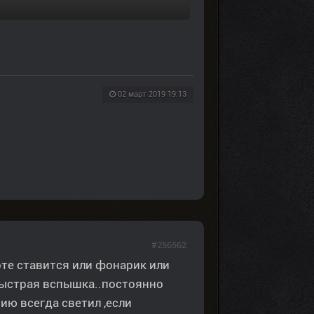
02 март 2019 19:13
#256562
оте ставится или фонарик или
 быстрая вспышка..постоянно
ию всегда светил ,если