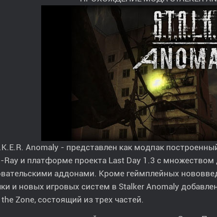
L.K.E.R. Anomaly - представлен как модпак построенн
-Ray и платформе проекта Last Day 1.3 с множеством
овательскими аддонами. Кроме геймплейных нововве
ки и новых игровых систем в Stalker Anomaly добав
o the Zone, состоящий из трех частей.