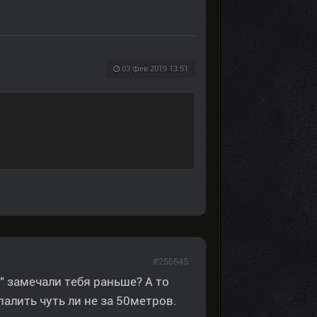
03 фев 2019 13:51
#256545
и" замечали тебя раньше? А то
алить чуть ли не за 50метров.