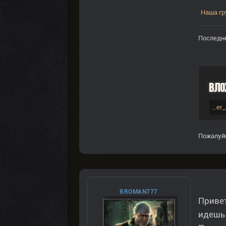
Наша гр
Последне
Вло
...e
Пожалуй
BROMAN777
Привет
идешь 