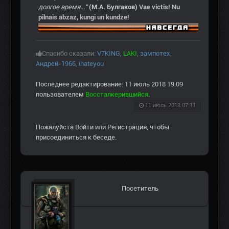
долгое время..."
(М.А. Булгаков)
Vae victis! Nu
pilnais abzaz, kungi un kundze!
Спасибо сказали:
V7KING
,
LAKI
,
зампотех
,
Андрей-1966
,
ihateyou
Последнее редактирование: 11 июль 2018 19:09
пользователем
Воссталкерившийся
.
11 июль 2018 07:11
Пожалуйста
Войти
или
Регистрация
, чтобы
присоединиться к беседе.
Посетитель