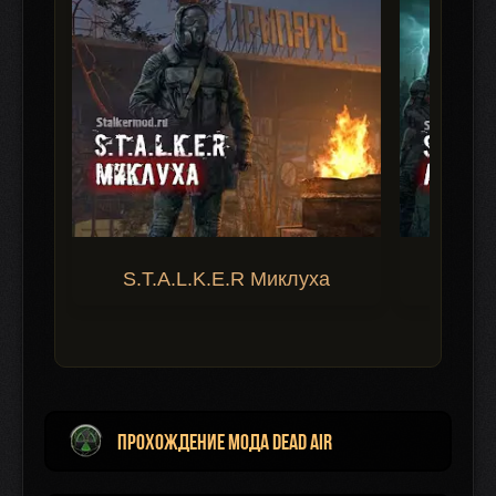
S.T.A.L.K.E.R Миклуха
S.T.A.
Прохождение мода Dead Air