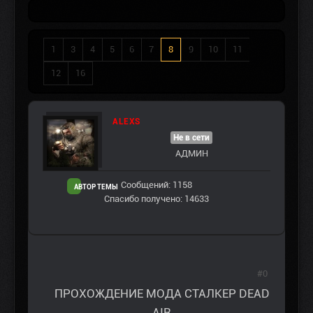
1
3
4
5
6
7
8
9
10
11
12
16
ALEXS
Не в сети
АДМИН
Сообщений: 1158
АВТОР ТЕМЫ
Спасибо получено: 14633
#0
ПРОХОЖДЕНИЕ МОДА СТАЛКЕР DEAD
AIR