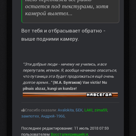
остается под текстурами, хотя
камерой вылетел...
Вот тебя и отбрасывает обратно -
выше подними камеру.
"Эти добрые люди - ничему не учились, и все
перепутали, игемон. Я, вообще начинаю опасаться,
что путаница эта будет продолжаться ещё очень
долгое время..."
(М.А. Булгаков)
Vae victis! Nu
pilnais abzaz, kungi un kundze!
Спасибо сказали:
Avalokita
,
БЕК
,
LAKI
,
zima59
,
зампотех
,
Андрей-1966
,
Последнее редактирование: 11 июль 2018 07:59
пользователем
Воссталкерившийся
.