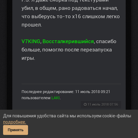
убил, в общем, рано радоваться начал,
что выберусь то-то х16 слишком легко
прошел.
V7KING
,
Воссталкерившийся
, спасибо
больше, помогло после перезапуска
игры.
Последнее редактирование: 11 июль 2018 09:21
пользователем
LAKI
.
11 июль 2018 07:56
Для повышения удобства сайта мы используем cookie-файлы
Пожалуйста
Войти
или
Регистрация
, чтобы
подробнее.
присоединиться к беседе.
Принять