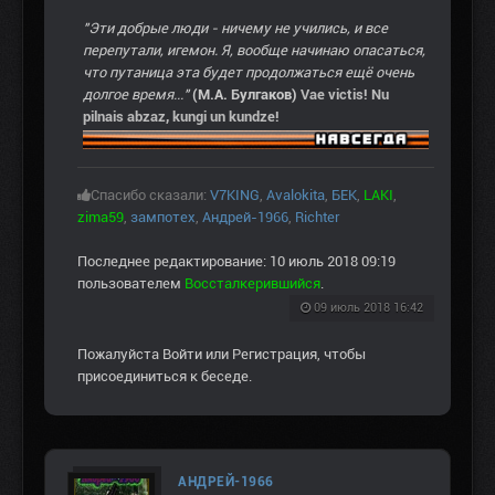
"Эти добрые люди - ничему не учились, и все
перепутали, игемон. Я, вообще начинаю опасаться,
что путаница эта будет продолжаться ещё очень
долгое время..."
(М.А. Булгаков)
Vae victis! Nu
pilnais abzaz, kungi un kundze!
Спасибо сказали:
V7KING
,
Avalokita
,
БЕК
,
LAKI
,
zima59
,
зампотех
,
Андрей-1966
,
Richter
Последнее редактирование: 10 июль 2018 09:19
пользователем
Воссталкерившийся
.
09 июль 2018 16:42
Пожалуйста
Войти
или
Регистрация
, чтобы
присоединиться к беседе.
АНДРЕЙ-1966