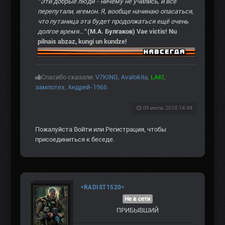
"Эти добрые люди - ничему не учились, и все
перепутали, игемон. Я, вообще начинаю опасаться,
что путаница эта будет продолжаться ещё очень
долгое время..."
(М.А. Булгаков)
Vae victis! Nu
pilnais abzaz, kungi un kundze!
Спасибо сказали:
V7KING
,
Avalokita
,
LAKI
,
зампотех
,
Андрей-1966
09 июль 2018 14:44
Пожалуйста
Войти
или
Регистрация
, чтобы
присоединиться к беседе.
*RADIST1520*
Не в сети
ПРИБЫВШИЙ