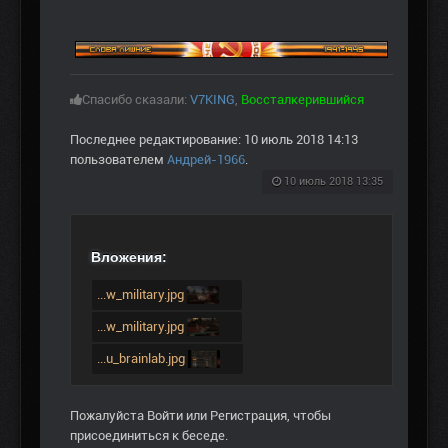
Спасибо сказали:
V7KING
,
Воссталкерившийся
Последнее редактирование: 10 июль 2018 14:13
пользователем
Андрей-1966
.
10 июль 2018 13:35
Вложения:
...w_military.jpg
...w_military.jpg
...u_brainlab.jpg
Пожалуйста
Войти
или
Регистрация
, чтобы
присоединиться к беседе.