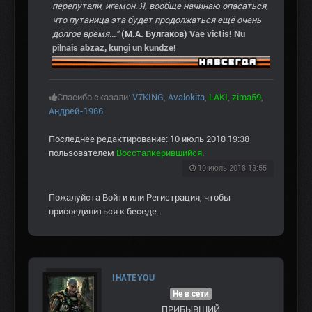
перепутали, игемон. Я, вообще начинаю опасаться,
что путаница эта будет продолжаться ещё очень
долгое время..."
(М.А. Булгаков)
Vae victis! Nu
pilnais abzaz, kungi un kundze!
Спасибо сказали:
V7KING
,
Avalokita
,
LAKI
,
zima59
,
Андрей-1966
Последнее редактирование: 10 июль 2018 19:38
пользователем
Воссталкерившийся
.
10 июль 2018 13:55
Пожалуйста
Войти
или
Регистрация
, чтобы
присоединиться к беседе.
IHATEYOU
Не в сети
ПРИБЫВШИЙ