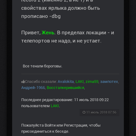
свойствах ярлыка должно быть
прописано -dbg
Привет,
Жень
. В пределах локации - и
телепортов не надо, и не устает.
Все тенали бороговы.
Спасибо сказали:
Avalokita
,
LAKI
,
zima59
,
зампотех
,
Андрей-1966
,
Воссталкерившийся
,
Последнее редактирование: 11 июль 2018 09:22
пользователем
LAKI
.
11 июль 2018 07:56
Пожалуйста
Войти
или
Регистрация
, чтобы
присоединиться к беседе.