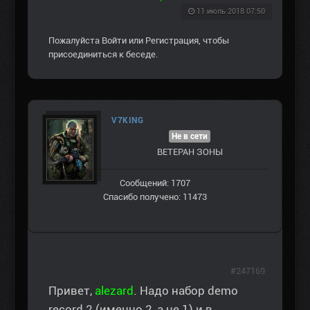
11 июль 2018 07:50
Пожалуйста
Войти
или
Регистрация
, чтобы
присоединиться к беседе.
V7KING
Не в сети
ВЕТЕРАН ЗOНЫ
Сообщений: 1707
Спасибо получено: 11473
#247169
Привет,
alezard
. Надо набор demo
record 2 (именно 2, а не 1) и в