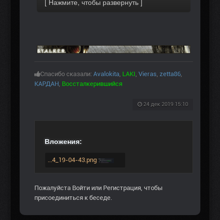
Спасибо сказали:
Avalokita
,
LAKI
,
Vieras
,
zetta86
,
КАРДАН
,
Воссталкерившийся
24 дек 2019 15:10
Вложения:
...4_19-04-43.png
Пожалуйста
Войти
или
Регистрация
, чтобы
присоединиться к беседе.