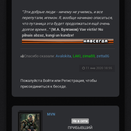
"Эти добрые люди - ничему не учились, и все
перепутали, игемон. Я, вообще начинаю опасаться,
что путаница эта будет продолжаться ещё очень
долгое время..."
(М.А. Булгаков)
Vae victis! Nu
pilnais abzaz, kungi un kundze!
Спасибо сказали:
Avalokita
,
LAKI
,
zima59
,
zetta86
11 янв 2020 18:55
Пожалуйста
Войти
или
Регистрация
, чтобы
присоединиться к беседе.
MVN
Не в сети
ПРИБЫВШИЙ