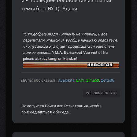
и - последнее обновление из Шапки
темы (стр № 1). Удачи.
"Эти добрые люди - ничему не учились, и все
перепутали, игемон. Я, вообще начинаю опасаться,
что путаница эта будет продолжаться ещё очень
долгое время..."
(М.А. Булгаков)
Vae victis! Nu
pilnais abzaz, kungi un kundze!
Спасибо сказали:
Avalokita
,
LAKI
,
zima59
,
zetta86
02 янв 2020 12:45
Пожалуйста
Войти
или
Регистрация
, чтобы
присоединиться к беседе.