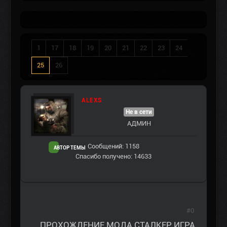
1
17
18
19
20
21
22
23
24
25
26
ALEXS
Не в сети
АДМИН
Сообщений: 1158
АВТОР ТЕМЫ
Спасибо получено: 14633
#0
ПРОХОЖДЕНИЕ МОДА СТАЛКЕР ИГРА