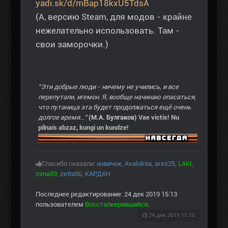
yadi.sk/d/mBap18kxU5TdsA
(А, версию Steam, для модов - крайне
нежелательно использовать. Там -
свои заморочки.)
"Эти добрые люди - ничему не учились, и все
перепутали, игемон. Я, вообще начинаю опасаться,
что путаница эта будет продолжаться ещё очень
долгое время..."
(М.А. Булгаков)
Vae victis! Nu
pilnais abzaz, kungi un kundze!
Спасибо сказали:
новичок
,
Avalokita
,
ares25
,
LAKI
,
zima59
,
zetta86
,
КАРДАН
Последнее редактирование: 24 дек 2019 15:13
пользователем
Воссталкерившийся
.
24 дек 2019 15:10