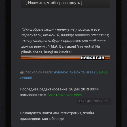
"Эти добрые люди - ничему не учились, и все
перепутали, игемон. Я, вообще начинаю опасаться,
что путаница эта будет продолжаться ещё очень
долгое время..."
(М.А. Булгаков)
Vae victis! Nu
pilnais abzaz, kungi un kundze!
Спасибо сказали:
новичок
,
Avalokita
,
ares25
,
LAKI
,
zetta86
Последнее редактирование: 26 дек 2019 00:44
пользователем
Воссталкерившийся
.
25 дек 2019 20:21
Пожалуйста
Войти
или
Регистрация
, чтобы
присоединиться к беседе.