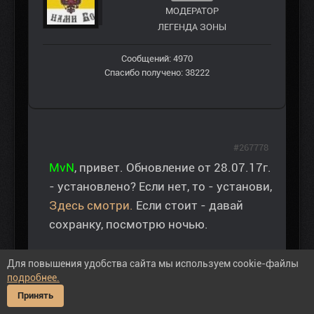
МОДЕРАТОР
ЛЕГЕНДА ЗОНЫ
Сообщений: 4970
Спасибо получено: 38222
#267778
MvN
, привет. Обновление от 28.07.17г.
- установлено? Если нет, то - установи,
Здесь смотри.
Если стоит - давай
сохранку, посмотрю ночью.
Для повышения удобства сайта мы используем cookie-файлы
подробнее.
"Эти добрые люди - ничему не учились, и все
Принять
перепутали, игемон. Я, вообще начинаю опасаться,
что путаница эта будет продолжаться ещё очень