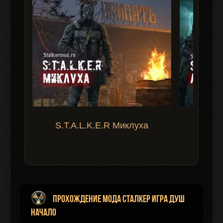
S.T.A.L.K.E.R Миклуха
S.T.A.
Прохождение мода Сталкер Игра Душ
Начало