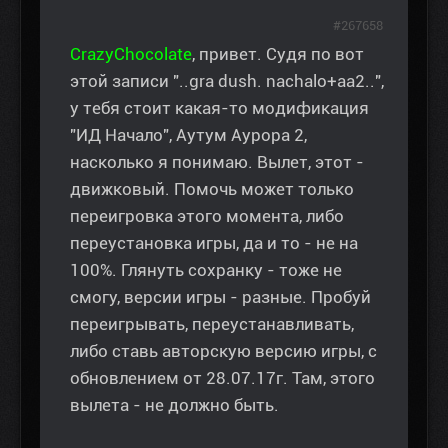
#267658
CrazyChocolate
, привет. Судя по вот
этой записи "..gra dush. nachalo+aa2..",
у тебя стоит какая-то модификация
"ИД Начало", Аутум Аурора 2,
насколько я понимаю. Вылет, этот -
движковый. Помочь может только
переигровка этого момента, либо
переустановка игры, да и то - не на
100%. Глянуть сохранку - тоже не
смогу, версии игры - разные. Пробуй
переигрывать, переустанавливать,
либо ставь авторскую версию игры, с
обновлением от 28.07.17г. Там, этого
вылета - не должно быть.