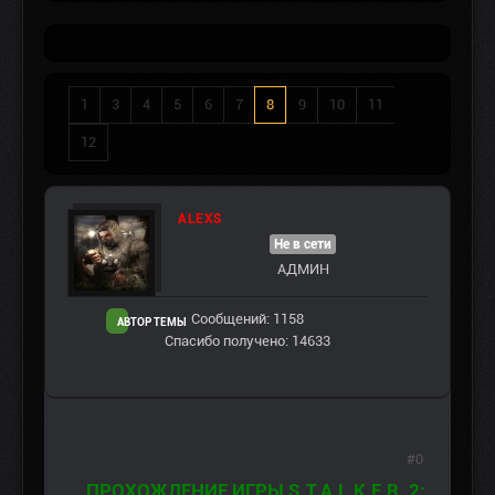
1
3
4
5
6
7
8
9
10
11
12
ALEXS
Не в сети
АДМИН
Сообщений: 1158
АВТОР ТЕМЫ
Спасибо получено: 14633
#0
ПРОХОЖДЕНИЕ ИГРЫ S.T.A.L.K.E.R. 2: