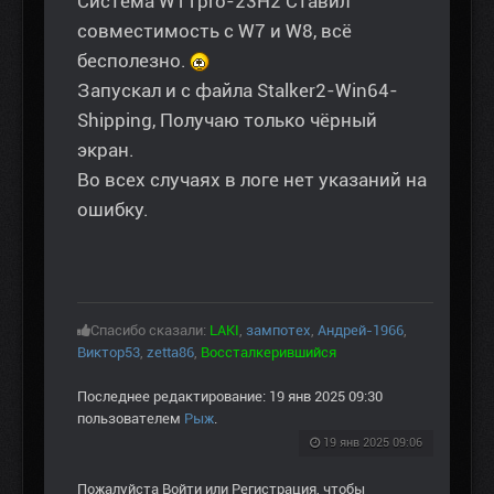
Система W11pro-23H2 Ставил
совместимость с W7 и W8, всё
бесполезно.
Запускал и с файла Stalker2-Win64-
Shipping, Получаю только чёрный
экран.
Во всех случаях в логе нет указаний на
ошибку.
Спасибо сказали:
LAKI
,
зампотех
,
Андрей-1966
,
Виктор53
,
zetta86
,
Воссталкерившийся
Последнее редактирование: 19 янв 2025 09:30
пользователем
Рыж
.
19 янв 2025 09:06
Пожалуйста
Войти
или
Регистрация
, чтобы