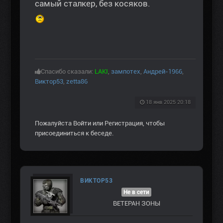
самый сталкер, без косяков.
Спасибо сказали:
LAKI
,
зампотех
,
Андрей-1966
,
Виктор53
,
zetta86
18 янв 2025 20:18
Пожалуйста
Войти
или
Регистрация
, чтобы
присоединиться к беседе.
ВИКТОР53
Не в сети
ВЕТЕРАН ЗOНЫ