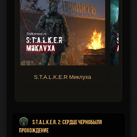
S.T.A.L.K.E.R Миклуха
S.T.A.
S.T.A.L.K.E.R. 2: Сердце Чернобыля
прохождение