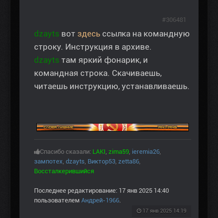
#306481
dzayts
вот
здесь
ссылка на командную
строку. Инструкция в архиве.
dzayts
там яркий фонарик, и
командная строка. Скачиваешь,
читаешь инструкцию, устанавливаешь.
Спасибо сказали:
LAKI
,
zima59
,
ieremia26
,
зампотех
,
dzayts
,
Виктор53
,
zetta86
,
Воссталкерившийся
Последнее редактирование: 17 янв 2025 14:40
пользователем
Андрей-1966
.
17 янв 2025 14:19