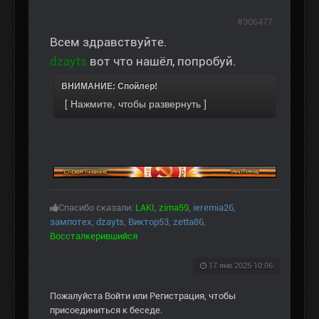
#306477
Всем здравствуйте.
dzayts
вот что нашёл, попробуй.
ВНИМАНИЕ: Спойлер!
Спасибо сказали:
LAKI
,
zima59
,
ieremia26
,
зампотех
,
dzayts
,
Виктор53
,
zetta86
,
Воссталкерившийся
17 янв 2025 10:06
Пожалуйста
Войти
или
Регистрация
, чтобы
присоединиться к беседе.