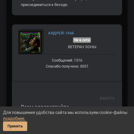
присоединиться к беседе.
АНДРЕЙ-1966
Не в сети
ВЕТЕРАН ЗOНЫ
Сообщений: 1316
Спасибо получено: 8551
#306510
Всем здравствуйте.
Для повышения удобства сайта мы используем cookie-файлы
Рыж
у меня было что то похожее,
подробнее.
поломался как раз этот файлик,
Принять
Stalker2-Win64-Shipping, пришлось