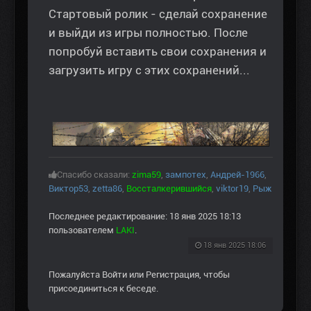
Стартовый ролик - сделай сохранение
и выйди из игры полностью. После
попробуй вставить свои сохранения и
загрузить игру с этих сохранений...
Спасибо сказали:
zima59
,
зампотех
,
Андрей-1966
,
Виктор53
,
zetta86
,
Воссталкерившийся
,
viktor19
,
Рыж
Последнее редактирование: 18 янв 2025 18:13
пользователем
LAKI
.
18 янв 2025 18:06
Пожалуйста
Войти
или
Регистрация
, чтобы
присоединиться к беседе.