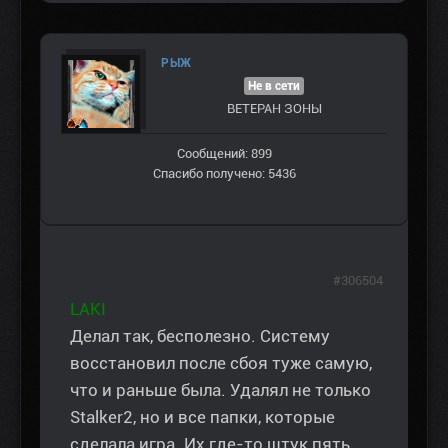
РЫЖ
Не в сети
ВЕТЕРАН ЗOНЫ
Сообщений: 899
Спасибо получено: 5436
#306504
LAKI
Делал так, бесполезно. Систему
восстановил после сбоя туже самую,
что и раньше была. Удалял не только
Stalker2, но и все папки, которые
сделала игра. Их где-то штук пять