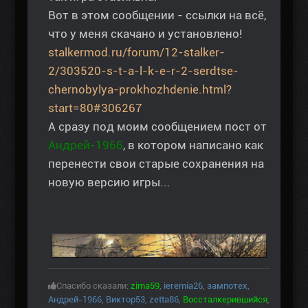
Вот в этом сообщении - ссылки на всё,
что у меня скачано и установлено!
stalkermod.ru/forum/12-stalker-
2/303520-s-t-a-l-k-e-r-2-serdtse-
chernobylya-prokhozhdenie.html?
start=80#306267
А сразу под моим сообщением пост от
Андрей-1966
, в котором написано как
перенести свои старые сохранения на
новую версию игры...
Спасибо сказали:
zima59
,
ieremia26
,
зампотех
,
Андрей-1966
,
Виктор53
,
zetta86
,
Воссталкерившийся
,