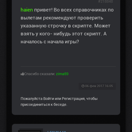
#218848
haien
привет! Во всех справочниках по
вылетам рекомендуют проверить
указанную строчку в скрипте. Может
взять у кого- нибудь этот скрипт. А
началось с начала игры?
Спасибо сказали:
zima59
06 фев 2017 16:05
Пожалуйста
Войти
или
Регистрация
, чтобы
присоединиться к беседе.