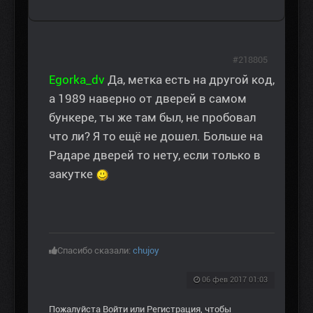
#218805
Egorka_dv
Да, метка есть на другой код,
а 1989 наверно от дверей в самом
бункере, ты же там был, не пробовал
что ли? Я то ещё не дошел. Больше на
Радаре дверей то нету, если только в
закутке
Спасибо сказали:
chujoy
06 фев 2017 01:03
Пожалуйста
Войти
или
Регистрация
, чтобы