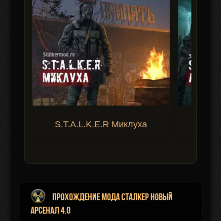
S.T.A.L.K.E.R Миклуха
S.T.A.
Прохождение мода Сталкер Новый
Арсенал 4.0