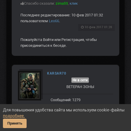
Спасибо сказали:
zima59
,
клик
Последнее редактирование: 10 фев 2017 01:32
пользователем
Leo66
.
10 фев 2017 01:28
Пожалуйста
Войти
или
Регистрация
, чтобы
присоединиться к беседе.
KARSAR70
Не в сети
ВЕТЕРАН ЗOНЫ
Сообщений: 1279
Спасибо получено: 7240
Для повышения удобства сайта мы используем cookie-файлы
подробнее.
Принять