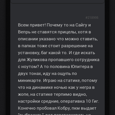
#218995
Всем привет! Почему то на Сайгу и
Вепрь не ставятся прицелы, хотя в
описании указано что можно ставить,
в папках тоже стоит разрешение на
установку, баг какой то. И где искать
для Жуликова пропавшего сотрудника
с ноутом? А то половина Юпитера в
двух тонах, иду на ощупь по
миникарте. Играю на статике, потому
что на динамике ночью как у негра в
жопе, на статике терпимо видно,
настройки средние, оперативка 10 Гиг.
Конечно пробовал Кобру, пкм выдает
"выбросить", вот перетаскивать не