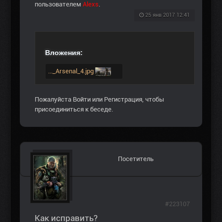
пользователем
Alexs
.
25 янв 2017 12:41
Вложения:
..._Arsenal_4.jpg
Пожалуйста
Войти
или
Регистрация
, чтобы
присоединиться к беседе.
Посетитель
#223107
Как исправить?