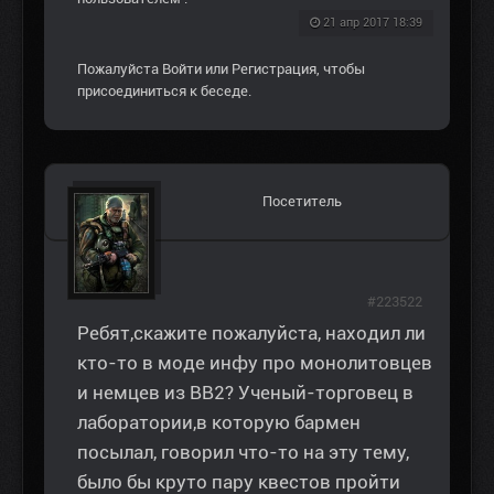
21 апр 2017 18:39
Пожалуйста
Войти
или
Регистрация
, чтобы
присоединиться к беседе.
Посетитель
#223522
Ребят,скажите пожалуйста, находил ли
кто-то в моде инфу про монолитовцев
и немцев из ВВ2? Ученый-торговец в
лаборатории,в которую бармен
посылал, говорил что-то на эту тему,
было бы круто пару квестов пройти