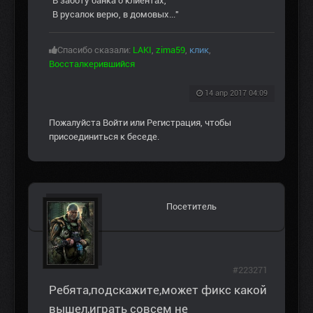
В заботу банка о клиентах,
В русалок верю, в домовых..."
Спасибо сказали:
LAKI
,
zima59
,
клик
,
Воссталкерившийся
14 апр 2017 04:09
Пожалуйста
Войти
или
Регистрация
, чтобы
присоединиться к беседе.
Посетитель
#223271
Ребята,подскажите,может фикс какой
вышел,играть совсем не