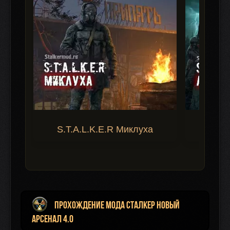
S.T.A.L.K.E.R Миклуха
S.T.A.
Прохождение мода Сталкер Новый
Арсенал 4.0