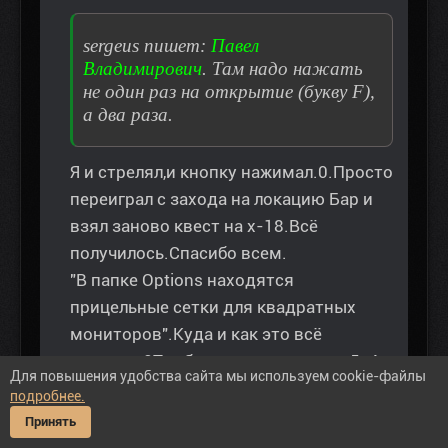
sergeus пишет:
Павел
Владимирович
. Там надо нажать
не один раз на открытие (букву F),
а два раза.
Я и стрелял,и кнопку нажимал.0.Просто
переиграл с захода на локацию Бар и
взял заново квест на х-18.Всё
получилось.Спасибо всем.
"В папке Options находятся
прицельные сетки для квадратных
мониторов".Куда и как это всё
закинуть?Пробовал папку scopes_5x4
Для повышения удобства сайта мы используем cookie-файлы
просто закинуть в gamedata прицел
подробнее.
всё равно овальный.
Принять