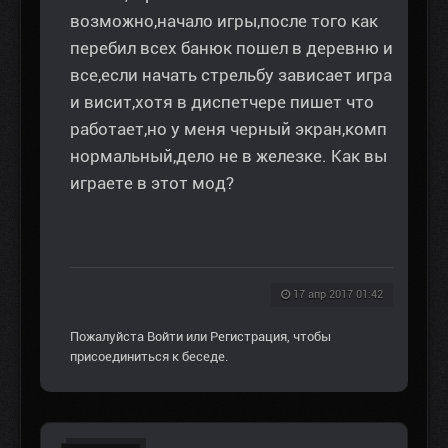
возможно,начало игры,после того как
перебил всех банюк пошел в деревню и
все,если начать стрельбу зависает игра
и висит,хотя в диспетчере пишет что
работает,но у меня черный экран,комп
нормальный,дело не в железке. Как вы
играете в этот мод?
17 апр 2017 01:42
Пожалуйста
Войти
или
Регистрация
, чтобы
присоединиться к беседе.