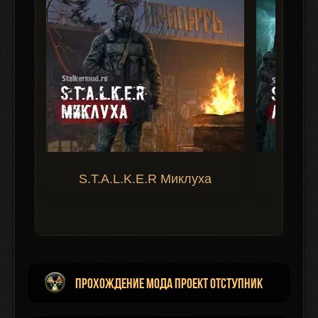
S.T.A.L.K.E.R Миклуха
S.T.A.
Прохождение мода Проект Отступник