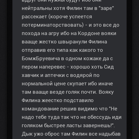
нейтральны хотя Филин там в "заре"
рассекает (короче успеется
потерминаторствовать) - и это все до
похода на агру ибо на Кордоне вояки
вааще жестко швыранули Филина
отправив его типа как какого то
БомжБруевича в одном кожаке да с
пером наперевес - хорошо хоть Сид
хавчик и аптечки с водярой по
нормальной цене скупает ибо иначе
там вааще везде голяк почти. Вояку
Филина жеестко подставило
командование решив видимо что "Не
надо тебе туда так что не обессудь иди
голяком быстрее ласты завернешь!".
Дык ужо оброс там Филин все надыбав