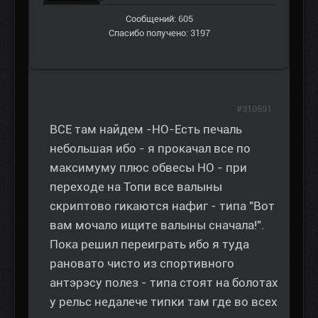
Сообщений: 605
Спасибо получено: 3197
#310591
ВСЕ там найдем -НО-Есть печаль
небольшая ибо - я прокачал все по
максимуму плюс обвесы НО - при
переходе на Топи все валыны
скриптово гикаются нафиг - типа "Вот
вам мочало ищите валыны сначала!".
Пока решил переиграть ибо я туда
рановато чисто из спортивного
антэрэсу полез - типа стоят на болотах
у рельс недалече типки там где во всех