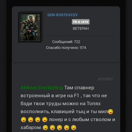
GEN-ROSTOVCEV
Не в сети
ВЕТЕРАН
Сообщений: 722
Спасибо получено: 974
#310597
Aleksei Everlasting
Там спавнер
встроенный в игре на F1 , так что не
бзди твои труды можно на Топях
восполнить, клавишей тыц и ты мил
лонер и с любым стволом и
хабаром.