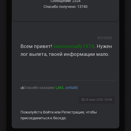
Сообщений: 2324
Спасибо получено: 13740
#310596
Всем привет!
samsonnady1974
. Нужен
лог вылета, твоей информации мало.
Спасибо сказали:
LAKI
,
zetta86
26 мая 2026 14:08
Пожалуйста
Войти
или
Регистрация
, чтобы
присоединиться к беседе.