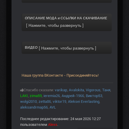
ОПИСАНИЕ МОДА и ССЫЛКИ НА СКАЧИВАНИЕ
ВИДЕО
Наша группа ВКонтакте - Присоединяйтесь!
Спасибо сказали:
varikap
,
Avalokita
,
Vigorous
,
Таня
,
LAKI
,
zima59
,
ieremia26
,
Андрей-1966
,
Виктор53
,
wolgi2010
,
zetta86
,
viktor19
,
Aleksei Everlasting
,
aleksandrmap56
,
AVL
Последнее редактирование: 24 мая 2026 12:27
пользователем
Alexs
.