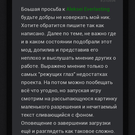
#310594
Боьшая просьба к
Aleksei Everlasting
будьте добры не коверкать мой ник.
Хотите обратится пишите так как
написано. Далее по теме, не важно где
и в каком состоянии подобрали этот
мод, допилив и представив его
неплохо и выслушать мнение других о
работе. Выражено мнение только о
самых "режущих глаз" недостатках
проекта. На потом можно пообещать
всё что угодно, но запуская игру
смотрим на рассыпающуюся картинку
маленького разрешения и нечитаемый
текст сливающийся с фоном.
Оповещение о завершении загрузки
ещё и разглядеть как таковое сложно.