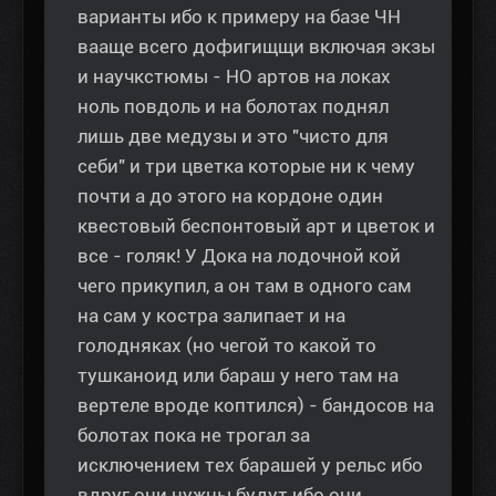
варианты ибо к примеру на базе ЧН
вааще всего дофигищщи включая экзы
и научкстюмы - НО артов на локах
ноль повдоль и на болотах поднял
лишь две медузы и это "чисто для
себи" и три цветка которые ни к чему
почти а до этого на кордоне один
квестовый беспонтовый арт и цветок и
все - голяк! У Дока на лодочной кой
чего прикупил, а он там в одного сам
на сам у костра залипает и на
голодняках (но чегой то какой то
тушканоид или бараш у него там на
вертеле вроде коптился) - бандосов на
болотах пока не трогал за
исключением тех барашей у рельс ибо
вдруг они нужны будут ибо они