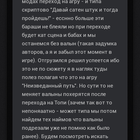
модах переход на агру - и типа
скриптово "Давай сатен штук и тогда
пройдешь!" - есснно больше эти
бараши не блеяли но при переходе
будет кат сцена и бабах и мы
останемся без валын (такая задумка
авторов, а я и забыл этот момент в
игре). Отгрузился решил успеется ибо
это не по сюжету я в нагляк туды
полез полагая что это на агру
"Неизведанный путь". Но сути то не
меняет валыны похерятся после
перехода на Топи (зачем так вот то
непоняаатно - может типа мы потом
найдем тех наймов что валыны
подрезали уже не помню как было
ранее). Будем посмотреть искать