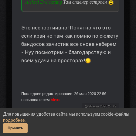
Aleksei Everlasting
Там спавнер встроен
Это неспортиивно! Понятно что это
если край но там как помню по сюжету
бандосов зачистив все снова наберем
- Нуу посмотрим - благодарствую и
всем удачи на просторах!
Последнее редактирование: 26 мая 2026 22:56
пользователем
Alexs
.
26 мая 2026 21:19
Для повышения удобства сайта мы используем cookie-файлы
Пожалуйста
Войти
или
Регистрация
, чтобы
подробнее.
присоединиться к беседе.
Принять