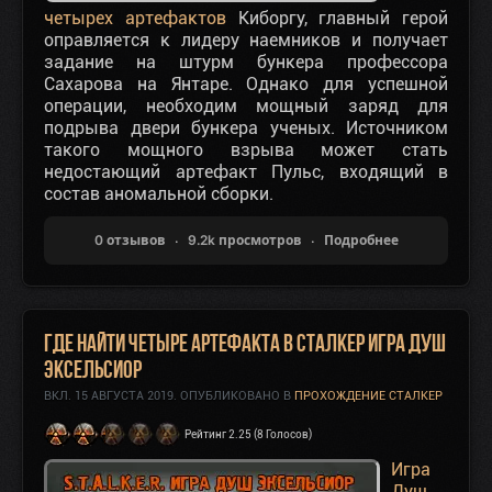
четырех артефактов
Киборгу, главный герой
оправляется к лидеру наемников и получает
задание на штурм бункера профессора
Сахарова на Янтаре. Однако для успешной
операции, необходим мощный заряд для
подрыва двери бункера ученых. Источником
такого мощного взрыва может стать
недостающий артефакт Пульс, входящий в
состав аномальной сборки.
0 отзывов
9.2k просмотров
Подробнее
Где найти четыре артефакта в Сталкер Игра Душ
Эксельсиор
ВКЛ.
15 АВГУСТА 2019
. ОПУБЛИКОВАНО В
ПРОХОЖДЕНИЕ СТАЛКЕР
Рейтинг 2.25 (8 Голосов)
Игра
Душ