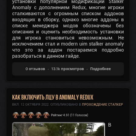
установки популярной модификации Stalker
Anomaly с дополнением Redux, многие игроки
сталкиваются с огромным списком аддонов
входящих в сборку, однако многие аддоны в
списке менеджера модов обозначены без
описания и оценить необходимость установки
для игрока становиться невозможным.
Не
исключением стал и modern uim stalker anomaly
что это за аддон постараемся подробно
разобраться в данном гайде.
0 отзывов
13.1k просмотров
Подробнее
Как включить ЛЦУ в Anomaly Redux
ВКЛ.
12 ОКТЯБРЯ 2022
. ОПУБЛИКОВАНО В
ПРОХОЖДЕНИЕ СТАЛКЕР
Рейтинг 4.91 (11 Голосов)
В