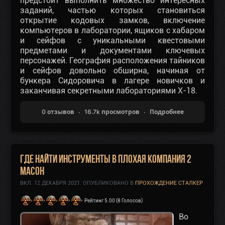
предстоит выполнить множество интересных
заданий, частью которых становиться
открытие кодовых замков, включение
компьютеров в лаборатории, ящиков с хабаром
и сейфов с уникальными квестовыми
предметами и документами ключевых
персонажей. География расположения тайников
и сейфов довольно обширна, начиная от
бункера Сидоровича в лагере новичков и
заканчивая секретными лабораториями X-18.
0 отзывов
16.7k просмотров
Подробнее
Где найти Инструменты в Плохая Компания 2
Масон
ВКЛ.
12 ДЕКАБРЯ 2021
. ОПУБЛИКОВАНО В
ПРОХОЖДЕНИЕ СТАЛКЕР
Рейтинг 5.00 (8 Голосов)
Во