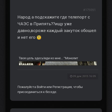
#179391
Народ а подскажите где телепорт с
ЧАЭС в Припять??ищу уже
давно,всроже каждый закуток обошел
и нет его
Твоя цель здесь!иди ко мне... "Монолит
09 дек 2015 16:09
Пожалуйста
Войти
или
Регистрация
, чтобы
присоединиться к беседе.