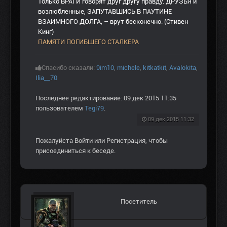
Только ВРАГИ говорят друг другу правду. ДРУЗЬЯ и
возлюбленные, ЗАПУТАВШИСЬ В ПАУТИНЕ
ВЗАИМНОГО ДОЛГА, – врут бесконечно. (Стивен
Кинг)
ПАМЯТИ ПОГИБШЕГО СТАЛКЕРА
Спасибо сказали:
9im10
,
michele
,
kitkatkit
,
Avalokita
,
Ilia__70
Последнее редактирование: 09 дек 2015 11:35
пользователем
Tegi79
.
09 дек 2015 11:32
Пожалуйста
Войти
или
Регистрация
, чтобы
присоединиться к беседе.
Посетитель