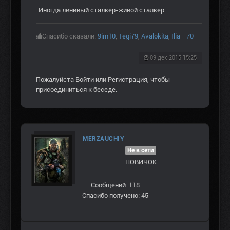
Иногда ленивый сталкер-живой сталкер...
Спасибо сказали:
9im10
,
Tegi79
,
Avalokita
,
Ilia__70
09 дек 2015 15:25
Пожалуйста
Войти
или
Регистрация
, чтобы
присоединиться к беседе.
MERZAUCHIY
Не в сети
НОВИЧОК
Сообщений: 118
Спасибо получено: 45