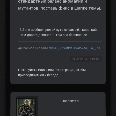
стандартный баланс аномалий и
мутантов, поставь фикс в шапке темы.
В Зоне вообще прямой путь не самый… короткий.
Чем дорога длиннее — тем она безопаснее.
Спасибо сказали:
9im10
,
kitkatkit
,
Avalokita
,
Ilia__70
09 дек 2015 05:06
Пожалуйста
Войти
или
Регистрация
, чтобы
присоединиться к беседе.
Посетитель