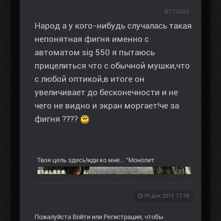
#179349
Народ а у кого-нибудь случалась такая
непонятная фигня именно с
автоматом sig 550 я пытаюсь
прицелиться что с обычной мушки,что
с любой оптикой,в итоге он
увеличивает до бесконечности и не
чего не видно и экран моргает!че за
фигня ????
Твоя цель здесь!иди ко мне... "Монолит
09 дек 2015 13:34
Пожалуйста
Войти
или
Регистрация
, чтобы