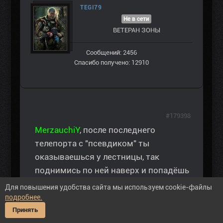
TEGI79
Не в сети
ВЕТЕРАН ЗOНЫ
Сообщений: 2456
Спасибо получено: 12910
#179398
MerzauchiY
, после последнего
телепорта с "псевдиком" ты
оказываешься у лестницы, так
поднимись по ней наверх и попадёшь
в Припять
Для повышения удобства сайта мы используем cookie-файлы
Наводка на лестницу есть даже в
подробнее.
задании
Принять