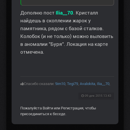
Дополню пост
Ilia__70
. Кристалл
найдешь в скоплении жарок у
памятника, рядом с базой сталков.
Колобок (и не только) можно выловить
в аномалии "Буря". Локация на карте
отмечена.
Спасибо сказали:
9im10
,
Tegi79
,
Avalokita
,
Ilia__70
,
09 дек 2015 13:43
Пожалуйста
Войти
или
Регистрация
, чтобы
присоединиться к беседе.