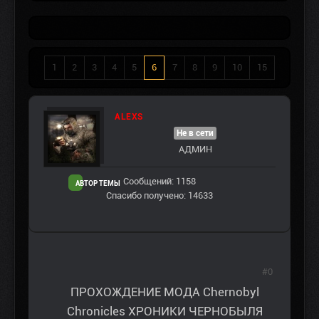
1
2
3
4
5
6
7
8
9
10
15
ALEXS
Не в сети
АДМИН
Сообщений: 1158
АВТОР ТЕМЫ
Спасибо получено: 14633
#0
ПРОХОЖДЕНИЕ МОДА Chernobyl
Chronicles ХРОНИКИ ЧЕРНОБЫЛЯ