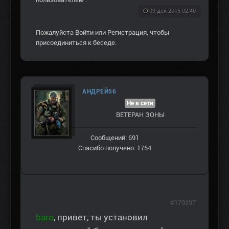
09 дек 2015 02:40
Пожалуйста
Войти
или
Регистрация
, чтобы
присоединиться к беседе.
АНДРЕЙ56
Не в сети
ВЕТЕРАН ЗOНЫ
Сообщений: 691
Спасибо получено: 1754
#179297
baro
, привет, ты установил