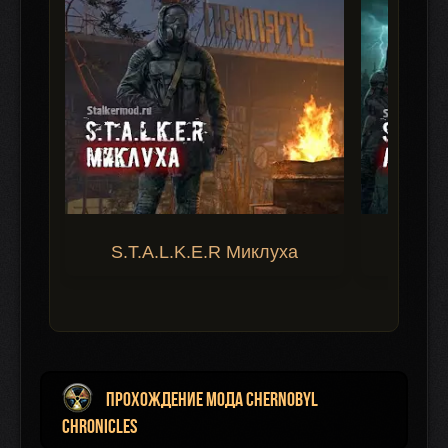
S.T.A.L.K.E.R Миклуха
S.T.A.
Прохождение мода Chernobyl
Chronicles