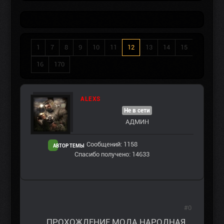
1
7
8
9
10
11
12
13
14
15
16
170
ALEXS
Не в сети
АДМИН
Сообщений: 1158
АВТОР ТЕМЫ
Спасибо получено: 14633
#0
ПРОХОЖДЕНИЕ МОДА НАРОДНАЯ