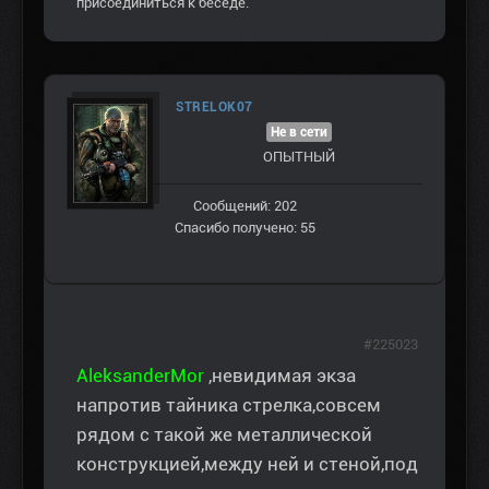
присоединиться к беседе.
STRELOK07
Не в сети
ОПЫТНЫЙ
Сообщений: 202
Спасибо получено: 55
#225023
AleksanderMor
,невидимая экза
напротив тайника стрелка,совсем
рядом с такой же металлической
конструкцией,между ней и стеной,под