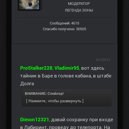
МОДЕРАТОР
ЛЕГЕНДА ЗОНЫ
Сообщений: 4615
Спасибо получено: 30505
#225012
ProStalker228
,
Vladimir95
,
вот здесь
тайник в Баре в голове кабана, в штабе
Долга
ВНИМАНИЕ: Спойлер!
Dimon12321
,
давай сохранку при входе
в Лабиринт, проведу до телепорта. На