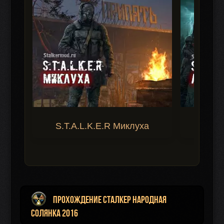
S.T.A.L.K.E.R Миклуха
S.T.A.
Прохождение Сталкер Народная
Солянка 2016