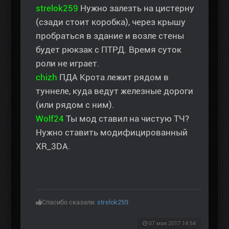
strelok259
Нужно залезть на цистерну
(сзади стоит коробка), через крышу
пробраться в здание и возле стены
будет рюкзак с ПТРД. Время суток
роли не играет.
chizh
ПДА Крота лежит рядом в
туннеле, куда ведут железные дороги
(или рядом с ним).
Wolf24
Ты мод ставил на чистую ТЧ?
Нужно ставить модифицированный
XR_3DA.
Спасибо сказали:
strelok259
07 мая 2017 14:54