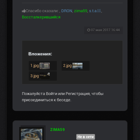
Спасибо сказали:
,
DRON
,
zima59
,
s.t.a.l.l.
,
Воссталкерившийся
07 мая 2017 16:44
Вложения:
1.jpg
2.jpg
3.jpg
Пожалуйста
Войти
или
Регистрация
, чтобы
присоединиться к беседе.
ZIMA59
Не в сети