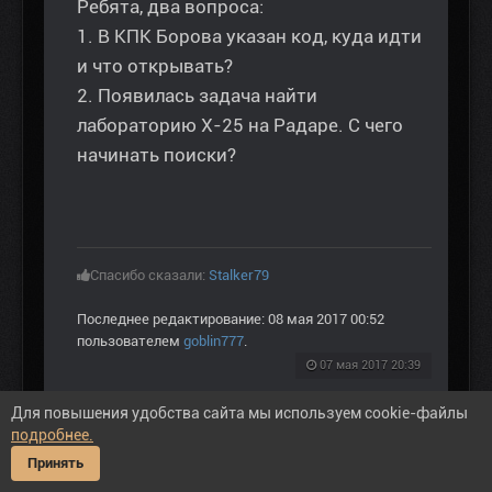
Ребята, два вопроса:
1. В КПК Борова указан код, куда идти
и что открывать?
2. Появилась задача найти
лабораторию Х-25 на Радаре. С чего
начинать поиски?
Спасибо сказали:
Stalker79
Последнее редактирование: 08 мая 2017 00:52
пользователем
goblin777
.
07 мая 2017 20:39
Пожалуйста
Войти
или
Регистрация
, чтобы
Для повышения удобства сайта мы используем cookie-файлы
присоединиться к беседе.
подробнее.
Принять