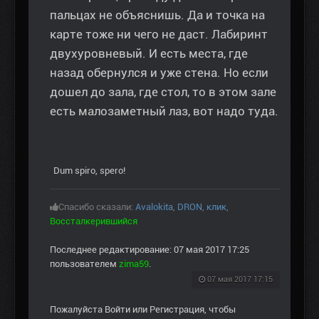
пальцах не объяснишь. Да и точка на
карте тоже ни чего не даст. Лабиринт
двухуровневый. И есть места, где
назад обернулся и уже стена. Но если
дошел до зала, где стол, то в этом зале
есть малозаметный лаз, вот надо туда.
Dum spiro, spero!
Спасибо сказали:
Avalokita
,
DRON
,
клик
,
Воссталкерившийся
Последнее редактирование: 07 мая 2017 17:25
пользователем
zima59
.
07 мая 2017 17:15
Пожалуйста
Войти
или
Регистрация
, чтобы