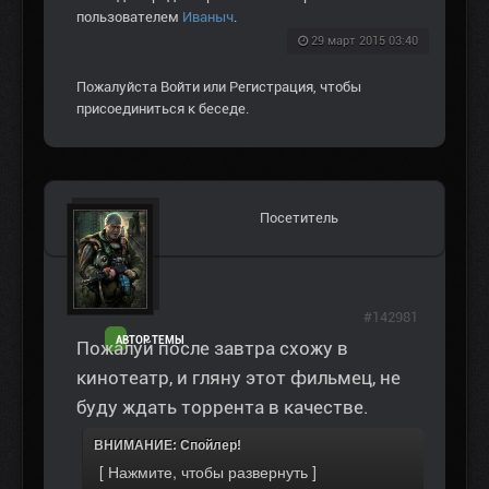
пользователем
Иваныч
.
29 март 2015 03:40
Пожалуйста
Войти
или
Регистрация
, чтобы
присоединиться к беседе.
Посетитель
#142981
АВТОР ТЕМЫ
Пожалуй после завтра схожу в
кинотеатр, и гляну этот фильмец, не
буду ждать торрента в качестве.
ВНИМАНИЕ: Спойлер!