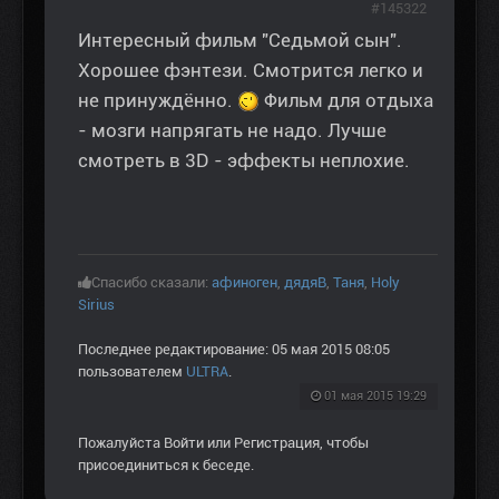
#145322
Интересный фильм "Седьмой сын".
Хорошее фэнтези. Смотрится легко и
не принуждённо.
Фильм для отдыха
- мозги напрягать не надо. Лучше
смотреть в 3D - эффекты неплохие.
Спасибо сказали:
афиноген
,
дядяВ
,
Таня
,
Holy
Sirius
Последнее редактирование: 05 мая 2015 08:05
пользователем
ULTRA
.
01 мая 2015 19:29
Пожалуйста
Войти
или
Регистрация
, чтобы
присоединиться к беседе.