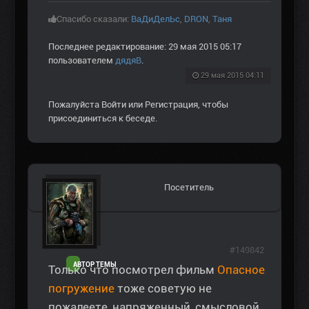
Спасибо сказали:
ВаДиДелЬс
,
DRON
,
Таня
Последнее редактирование: 29 мая 2015 05:17
пользователем
дядяВ
.
29 мая 2015 04:11
Пожалуйста
Войти
или
Регистрация
, чтобы
присоединиться к беседе.
Посетитель
#149842
АВТОР ТЕМЫ
Только что посмотрел фильм
Опасное
погружение
тоже советую не
пожалеете, напряженный, смысловой