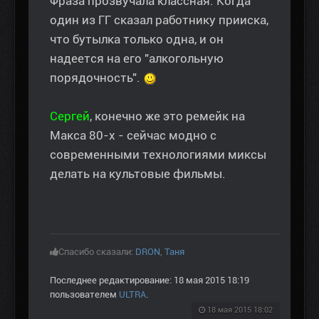
Фраза прозвучала классная. Когда
один из ГГ сказал работнику прииска,
что бутылка только одна, и он
надеется на его "алкогольную
порядочность".
Сергей
, конечно же это ремейк на
Макса 80-х - сейчас модно с
современными технологиями миксы
делать на культовые фильмы.
Спасибо сказали:
DRON
,
Таня
Последнее редактирование: 18 мая 2015 18:19
пользователем
ULTRA
.
18 мая 2015 18:02