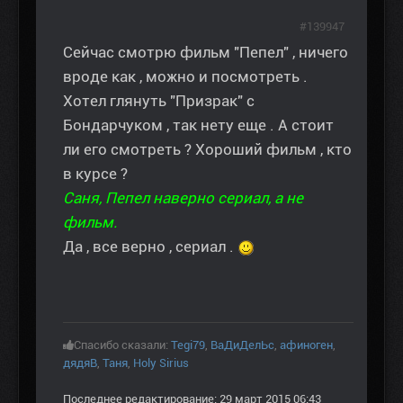
#139947
Сейчас смотрю фильм "Пепел" , ничего
вроде как , можно и посмотреть .
Хотел глянуть "Призрак" с
Бондарчуком , так нету еще . А стоит
ли его смотреть ? Хороший фильм , кто
в курсе ?
Саня, Пепел наверно сериал, а не
фильм.
Да , все верно , сериал .
Спасибо сказали:
Tegi79
,
ВаДиДелЬс
,
афиноген
,
дядяВ
,
Таня
,
Holy Sirius
Последнее редактирование: 29 март 2015 06:43