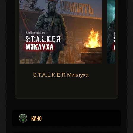
S.T.A.L.K.E.R Миклуха
S.T.A.
КИНО