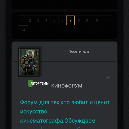
1
2
3
4
5
6
7
8
9
10
11
14
Посетитель
#0
АВТОР ТЕМЫ
КИНОФОРУМ
Форум для тех,кто любит и ценит
искусство
кинематографа.Обсуждаем