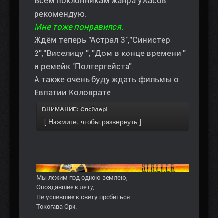
Всем поклонникам жанра ужасов
рекомендую.
Мне тоже понравился.
Ждём теперь "Астрал 3","Синистер
2","Виселицу ", "Дом в конце времени "
и ремейк "Полтергейста".
А также очень буду ждать фильмы о
Евпатии Коловрате
ВНИМАНИЕ: Спойлер!
Мы лежим под одною землею,
Опоздавшие к лету,
Не успевшие к свету пробиться.
Токогава Ори.