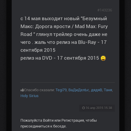
#143236
c 14 мая выходит новый "Безумный
Макс: Дорога ярости / Mad Max: Fury
Road " глянул трейлер очень даже не
чего . жаль что релиз на Blu-Ray - 17
сентября 2015
релиз на DVD - 17 сентября 2015
Спасибо сказали:
Tegi79
,
ВаДиДелЬс
,
дядяВ
,
Таня
,
Holy Sirius
16 апр 2015 15:38
Пожалуйста
Войти
или
Регистрация
, чтобы
присоединиться к беседе.