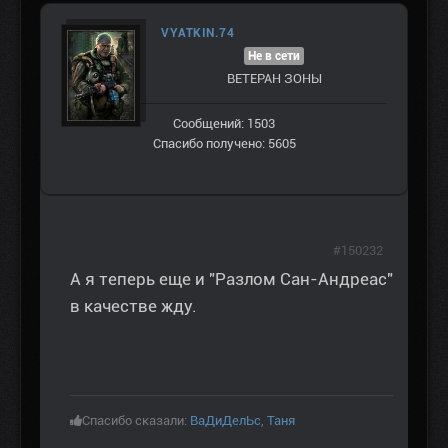
VYATKIN.74
Не в сети
ВЕТЕРАН ЗOНЫ
Сообщений: 1503
Спасибо получено: 5605
#150232
А я теперь еще и "Разлом Сан-Андреас"
в качестве жду.
Спасибо сказали:
ВаДиДелЬс
,
Таня