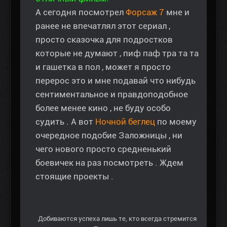
А сегодня посмотрел
Форсаж 7
мне и
ранее не впечатлял этот сериал ,
просто сказочка для подростков
которые не думают , пиф паф тра та та
и гашетка в пол , может я просто
перерос это и мне подавай что нибудь
сентиментальное и правдоподобное
более менее кино , не буду особо
судить . А вот
Ночной беглец
по моему
очередное подобие Заложницы , ни
чего нового просто средненький
боевичек на раз посмотреть . Ждем
стоящие проекты .
Добиваются успеха лишь те, кто всегда стремится