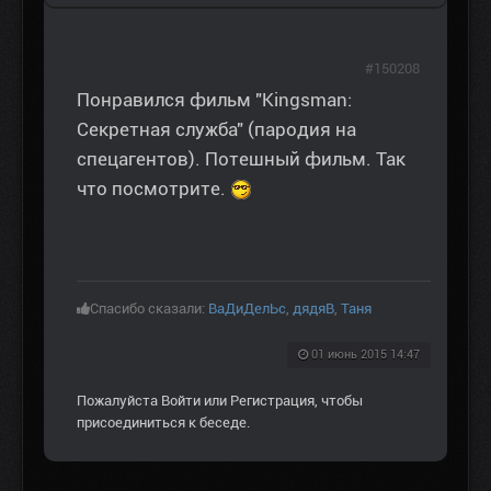
#150208
Понравился фильм "Kingsman:
Секретная служба" (пародия на
спецагентов). Потешный фильм. Так
что посмотрите.
Спасибо сказали:
ВаДиДелЬс
,
дядяВ
,
Таня
01 июнь 2015 14:47
Пожалуйста
Войти
или
Регистрация
, чтобы
присоединиться к беседе.