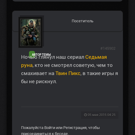
Посетитель
#145902
АВТОР ТЕМЫ
Ночью глянул наш сериал
Седьмая
руна
, кто не смотрел советую, чем то
смахивает на
Твин Пикс
, в такие игры я
бы не рискнул.
05 мая 2015 04:25
Пожалуйста
Войти
или
Регистрация
, чтобы
присоединиться к беседе.