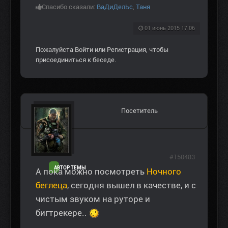
Спасибо сказали:
ВаДиДелЬс
,
Таня
01 июнь 2015 17:06
Пожалуйста
Войти
или
Регистрация
, чтобы
присоединиться к беседе.
Посетитель
#150483
АВТОР ТЕМЫ
А пока можно посмотреть
Ночного
беглеца
, сегодня вышел в качестве, и с
чистым звуком на руторе и
бигтрекере..