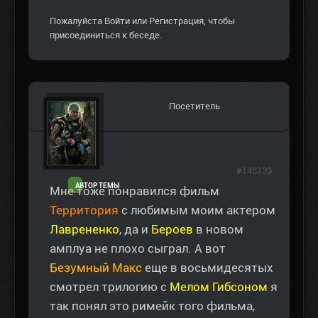
Пожалуйста
Войти
или
Регистрация
, чтобы
присоединиться к беседе.
Посетитель
#148139
АВТОР ТЕМЫ
Мне тоже понравился фильм
Территория
с любимым моим актером
Лаврененко
, да и
Бероев
в новом
амплуа не плохо сыграл. А вот
Безумный Макс
еще в восьмидесятых
смотрел трилогию с
Мелом Гибсоном
я
так понял это римейк того фильма,