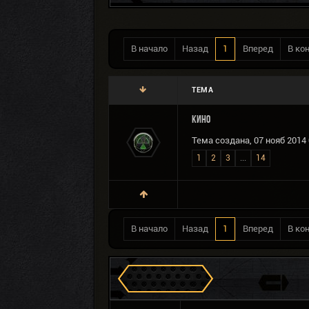
В начало
Назад
1
Вперед
В ко
ТЕМА
КИНО
Тема создана, 07 нояб 2014 
1
2
3
...
14
В начало
Назад
1
Вперед
В ко
Сталкеров в Зоне