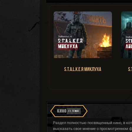
S.T.A.L.K.E.R Миклуха
S.
КИНО
(1 ТЕМА)
Раздел полностью посвященный кино, в ко
высказать свое мнение о просмотренном ф