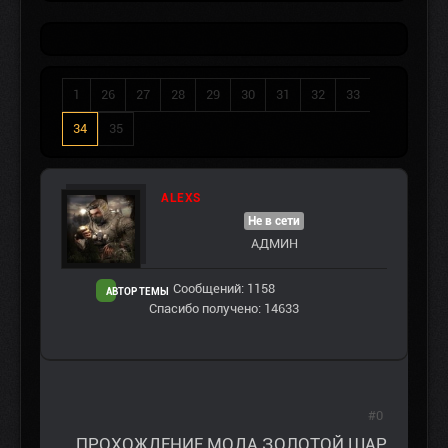
1
26
27
28
29
30
31
32
33
34
35
ALEXS
Не в сети
АДМИН
Сообщений: 1158
АВТОР ТЕМЫ
Спасибо получено: 14633
#0
ПРОХОЖДЕНИЕ МОДА ЗОЛОТОЙ ШАР