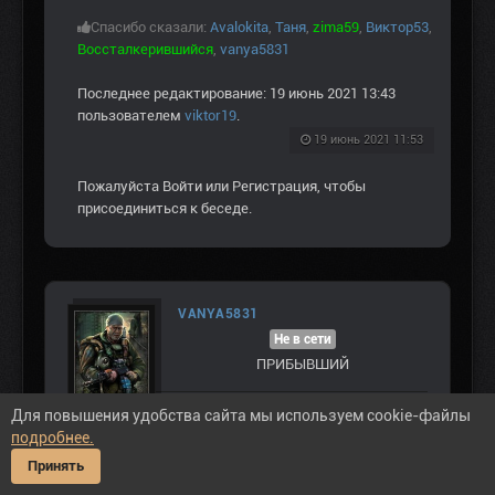
Спасибо сказали:
Avalokita
,
Таня
,
zima59
,
Виктор53
,
Воссталкерившийся
,
vanya5831
Последнее редактирование: 19 июнь 2021 13:43
пользователем
viktor19
.
19 июнь 2021 11:53
Пожалуйста
Войти
или
Регистрация
, чтобы
присоединиться к беседе.
VANYA5831
Не в сети
ПРИБЫВШИЙ
Сообщений: 6
Для повышения удобства сайта мы используем cookie-файлы
Спасибо получено: 0
подробнее.
Принять