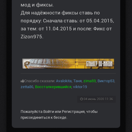
мод и фиксы.
Для надёжности фиксы ставь по
порядку: Сначала ставь: от 05.04.2015,
за тем: от 11.04.2015 и после: Фикс от
Zizon975.
Спасибо сказали:
Avalokita
,
Таня
,
zima59
,
Виктор53
,
zetta86
,
Воссталкерившийся
,
viktor19
04 июнь 2020 11:36
Пожалуйста
Войти
или
Регистрация
, чтобы
присоединиться к беседе.