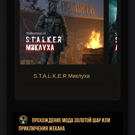
S.T.A.L.K.E.R Миклуха
S.T.A.
Прохождение мода Золотой Шар или
Приключения Жекана