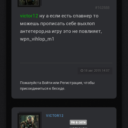
#162588
victor12
ну а если есть спавнер то
можешь прописать себе выхлоп
антетерор,на игру это не повлияет,
wpn_vihlop_m1
18 авг 2015 14:07
Пожалуйста
Войти
или
Регистрация
, чтобы
присоединиться к беседе.
VICTOR12
Не в сети