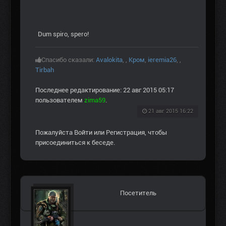
Dum spiro, spero!
Спасибо сказали:
Avalokita
,
,
Кром
,
ieremia26
,
,
Tirbah
Последнее редактирование: 22 авг 2015 05:17
пользователем
zima59
.
21 авг 2015 16:22
Пожалуйста
Войти
или
Регистрация
, чтобы
присоединиться к беседе.
Посетитель