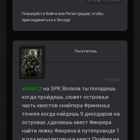
18 авг 2015 18:46
Пожалуйста
Войти
или
Регистрация
, чтобы
присоединиться к беседе.
Посетитель
#162624
victor12
на ЗРК Волхов ты попадешь
когда пройдешь ,сюжет острова,и
часть квестов снайпера Фринена,а
точнея когда найдешь 9 декодаров на
островах ,сделаешь квест Финрера
найти лежку Финрена в путепроводе 1
и пда монолитовца,и квест Прайма на