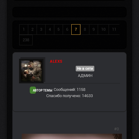
1
2
3
4
5
6
7
8
9
10
11
238
ALEXS
Не в сети
АДМИН
Сообщений: 1158
АВТОР ТЕМЫ
Спасибо получено: 14633
#0