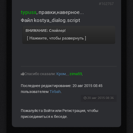
#162767
typuss
, правки,наверное...
Файл kostya_dialog.script
ВНИМАНИЕ: Спойлер!
Спасибо сказали:
Кром
,
,
zima59
,
Последнее редактирование: 20 авг 2015 08:45
пользователем
Tirbah
.
20 авг 2015 08:36
Пожалуйста
Войти
или
Регистрация
, чтобы
присоединиться к беседе.