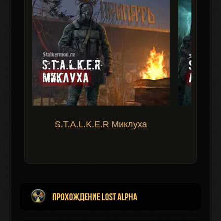
S.T.A.L.K.E.R Миклуха
S.T.A.
Прохождение Lost Alpha