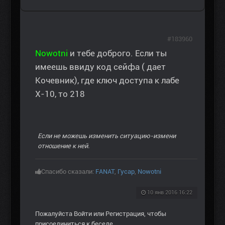
#183960
Nowotni
и тебе доброго. Если ты
имеешь ввиду код сейфа ( дает
Кочевник), где ключ доступа к лабе
Х-10, то 218
Если не можешь изменить ситуацию-измени
отношение к ней.
Спасибо сказали:
FANAT
,
Гусар
,
Nowotni
10 янв 2016 16:22
Пожалуйста
Войти
или
Регистрация
, чтобы
присоединиться к беседе.