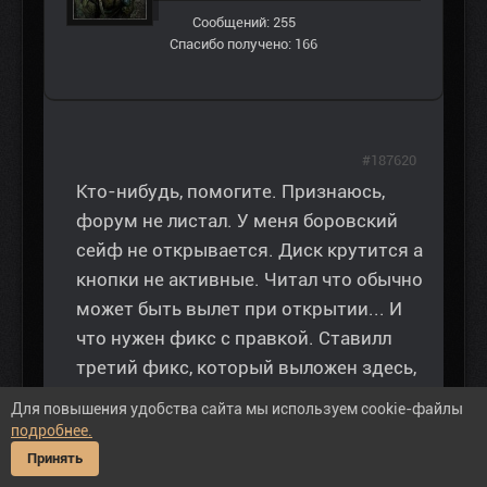
Сообщений: 255
Спасибо получено: 166
#187620
Кто-нибудь, помогите. Признаюсь,
форум не листал. У меня боровский
сейф не открывается. Диск крутится а
кнопки не активные. Читал что обычно
может быть вылет при открытии... И
что нужен фикс с правкой. Ставилл
третий фикс, который выложен здесь,
в загрузках с игрой. Игру начал с
Для повышения удобства сайта мы используем cookie-файлы
начала, но сейф глух к моим мольбам.
подробнее.
Принять