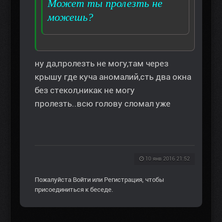
Может ты пролезть не
можешь?
ну да,пролезть не могу,там через
крышу где куча аномалий,сть два окна
без стекол,никак не могу
пролезть..всю голову сломал уже
10 янв 2016 21:52
Пожалуйста
Войти
или
Регистрация
, чтобы
присоединиться к беседе.