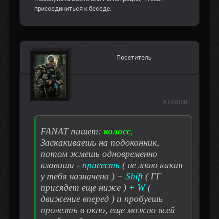
присоединиться к беседе.
Посетитель
#184058
FANAT пишет:
колосс
,
Заскакиваешь на подоконник,
потом жмешь одновременно
клавиши -
присесть
( не знаю какая
у тебя назначена ) +
Shift
( ГГ
присядет еще ниже )
+ W
(
движение вперед ) и пробуешь
пролезть в окно, еще можно всей