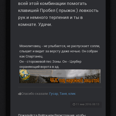
всей этой комбинации помогать
клавишей Пробел ( прыжок ) ловкость
рук и немного терпения и ты в
комнате. Удачи.
Монолитовец - не улыбается, не распускает сопли,
слышит и видит за версту даже ночью. Он собран
как Спартанец.
Он - сторожевой пес Зоны. Он - Цербер
охраняющий ворота в ад.
Спасибо сказали:
Гусар
,
Таня
,
клик
11 янв 2016 08:13
Пожалуйста
Войти
или
Регистрация
, чтобы