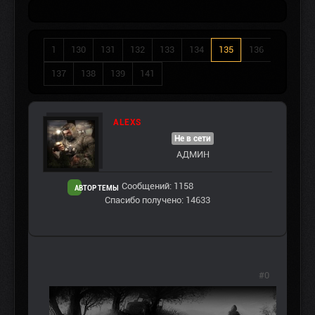
1
130
131
132
133
134
135
136
137
138
139
141
ALEXS
Не в сети
АДМИН
Сообщений: 1158
АВТОР ТЕМЫ
Спасибо получено: 14633
#0