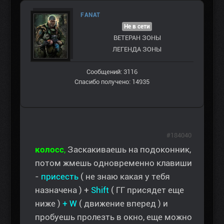
FANAT
Не в сети
ВЕТЕРАН ЗOНЫ
ЛЕГЕНДА ЗОНЫ
Сообщений: 3116
Спасибо получено: 14935
#184040
колосс
,
Заскакиваешь на подоконник,
потом жмешь одновременно клавиши
-
присесть
( не знаю какая у тебя
назначена ) +
Shift
( ГГ присядет еще
ниже )
+ W
( движение вперед ) и
пробуешь пролезть в окно, еще можно