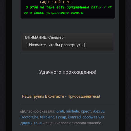
	FAQ В ЭТОЙ ТЕМЕ.
В этой же теме есть официальные патчи к иг
ре и фиксы устраняющие вылеты.
ВНИМАНИЕ: Спойлер!
Удачного прохождения!
Наша группа ВКонтакте - Присоединяйтесь!
Спасибо сказали:
loreti
,
michele
,
Крест
,
Alex58
,
DoctorChe
,
tekblend
,
Гусар
,
komrad
,
goodween39
,
дядяВ
,
Таня
и ещё 3 человек сказали спасибо.