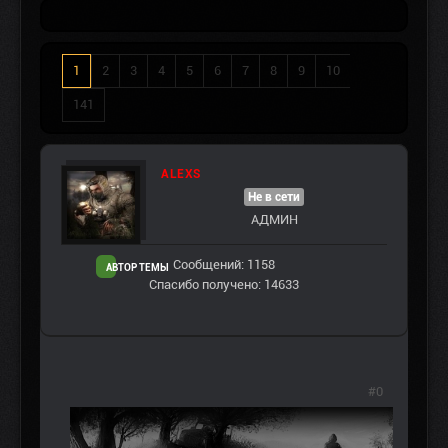
1
2
3
4
5
6
7
8
9
10
141
ALEXS
Не в сети
АДМИН
Сообщений: 1158
АВТОР ТЕМЫ
Спасибо получено: 14633
#0