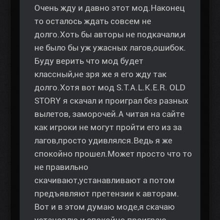
Очень жду и давно этот мод.Наконец
то осталось ждать совсем не
долго.Хоть бы авторы не подкачали,и
не было бы уж ужасных лагов,ошибок.
Буду верить что мод будет
классный,не зря же я его жду так
долго.Хотя вот мод S.T.A.L.K.E.R. OLD
STORY я скачал и проиграл без разных
вылетов, заморочей.А читая на сайте
как игроки не могут пройти его из за
лагов,просто удивлялся.Ведь я же
спокойно прошел.Может просто что то
не правильно
скачивают,устанавливают а потом
предъявляют претензии к авторам.
Вот и в этом думаю моде,я скачаю
установлю и спокойно проиграю.