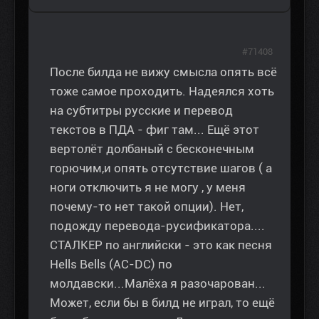
#71408
После билда не вижу смысла опять всё
тоже самое проходить. Надеялся хоть
на субтитры русские и перевод
текстов в ПДА - фиг там... Ещё этот
вертолёт долбаный с бесконечным
горючим,и опять отсутствие шагов ( а
ноги отключить я не могу , у меня
почему-то нет такой опции). Нет,
подожду перевода-русификатора....
СТАЛКЕР по английски - это как песня
Hells Bells (AC-DC) по
молдавски...Малёха я разочарован...
Может, если бы в билд не играл, то ещё