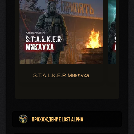
S.T.A.L.K.E.R Миклуха
S.T.A.
Прохождение Lost Alpha