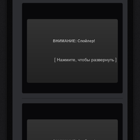
			ВНИМАНИЕ: Спойлер!		