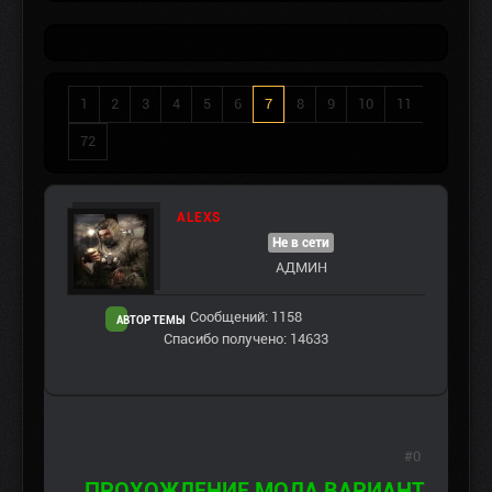
1
2
3
4
5
6
7
8
9
10
11
72
ALEXS
Не в сети
АДМИН
Сообщений: 1158
АВТОР ТЕМЫ
Спасибо получено: 14633
#0
ПРОХОЖДЕНИЕ МОДА ВАРИАНТ