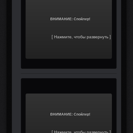
			ВНИМАНИЕ: Спойлер!		
			ВНИМАНИЕ: Спойлер!		