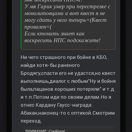
У мя Гарик умер при перестрелке с
монолитовцами а вот квест я не
могу сдать у него теперь=(Квест
провален=(
Если ктонить знает как
воскресить НПС подскажите!
Ни чего страшного при бойне в КБО,
найди хотя-бы раненого
Бродягу,спасти его не удастся,но квест
выполнишь,диалог с любым"Ну и бойня
была,пацанов хороших потеряли" и т.д
и т.п.Потом иди по своим делам.Но я
отнес Кардану Гаусс-награда
Абакан,наконец-то с оптикой.Смотрим
переход.
ВНИМАНИЕ: Спойлер!