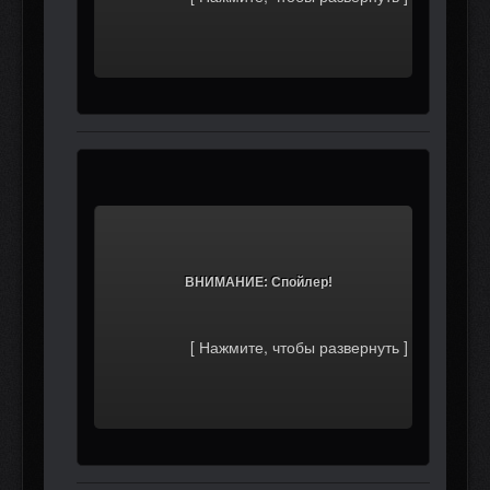
			ВНИМАНИЕ: Спойлер!		