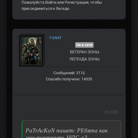
Пожалуйста
Войти
или
Регистрация
, чтобы
присоединиться к беседе.
FANAT
Не в сети
ВЕТЕРАН ЗOНЫ
ЛЕГЕНДА ЗОНЫ
Сообщений: 3116
Спасибо получено: 14935
#22935
PaTrAcKoN пишет: РЕбята как
мне воскресить НПС-а?