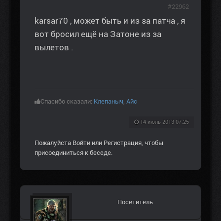
#22962
karsar70 , может быть и из за патча , я
вот бросил ещё на Затоне из за
вылетов .
Спасибо сказали:
Клепаныч
,
Aйс
14 июль 2013 07:25
Пожалуйста
Войти
или
Регистрация
, чтобы
присоединиться к беседе.
Посетитель