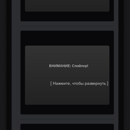
			ВНИМАНИЕ: Спойлер!		