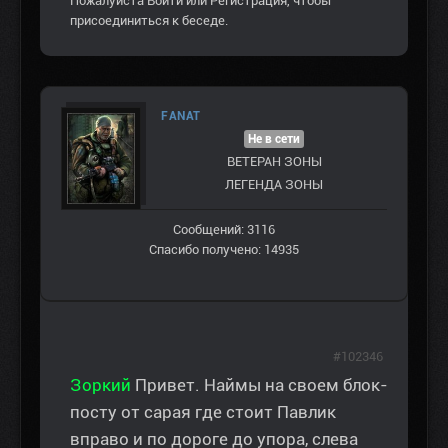
Пожалуйста
Войти
или
Регистрация
, чтобы
присоединиться к беседе.
FANAT
Не в сети
ВЕТЕРАН ЗOНЫ
ЛЕГЕНДА ЗОНЫ
Сообщений: 3116
Спасибо получено: 14935
#102346
Зоркий
Привет. Наймы на своем блок-
посту от сарая где стоит Павлик
вправо и по дороге до упора, слева