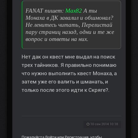
FANAT пишет:
Max82
А ты
Монаха в ДК завалил и обшмонал?
Не ленитесь читать, Перелистай
пару страниц назад, одни и те же
вопрос и ответы на них.
Нет дак он квест мне выдал на поиск
трех тайников. Я правильно понимаю
что нужно выполнить квест Монаха, а
затем уже его валить и шманать, и
только после этого идти к Скряге?.
10 сен 2014 10:18
Пожалуйста
Войти
или
Регистрация
, чтобы