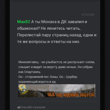
#102348
Max82
А ты Монаха в ДК завалил и
обшмонал? Не ленитесь читать,
Перелистай пару страниц назад, одни и
те же вопросы и ответы на них.
Монолитовец - не улыбается, не распускает сопли,
слышит и видит за версту даже ночью. Он собран
как Спартанец.
Он - сторожевой пес Зоны. Он - Цербер
охраняющий ворота в ад.
Спасибо сказали: