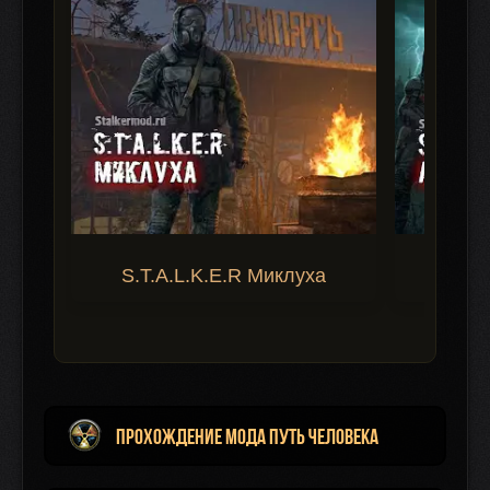
S.T.A.L.K.E.R Миклуха
S.T.A.
Прохождение мода Путь Человека