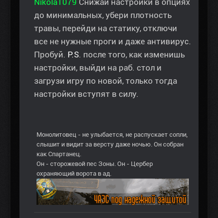
Nikola1079
Снижай настройки в опциях
до минимальных, убери плотность
травы, перейди на статику, отключи
все не нужные проги и даже антивирус.
Пробуй.
P.S
. после того, как изменишь
настройки, выйди на раб. стол и
загрузи игру по новой, только тогда
настройки вступят в силу.
Монолитовец - не улыбается, не распускает сопли,
слышит и видит за версту даже ночью. Он собран
как Спартанец.
Он - сторожевой пес Зоны. Он - Цербер
охраняющий ворота в ад.