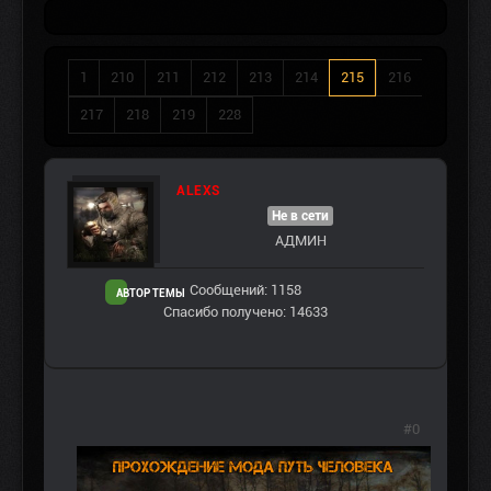
1
210
211
212
213
214
215
216
217
218
219
228
ALEXS
Не в сети
АДМИН
Сообщений: 1158
АВТОР ТЕМЫ
Спасибо получено: 14633
#0